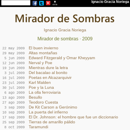
Ignacio Gracia Noriega
Mirador de sombras · 2009
El buen invierno
22 may 2009
Altas montañas
29 may 2009
Edward Fitzgerald y Omar Kheyyam
5 jun 2009
Nerval y Poe
12 jun 2009
Mientras dure la letra
19 jun 2009
Del bacalao al bonito
3 jul 2009
Poetas en Alcazarquivir
16 jul 2009
Karl Malden
23 jul 2009
Poe y la Luna
30 jul 2009
La olla ferroviaria
6 ago 2009
Besullo
13 ago 2009
Teodoro Cuesta
27 ago 2009
De Kit Carson a Gerónimo
3 sep 2009
La puerta del infierno
10 sep 2009
El Dr. Johnson: el hombre que fue un diccionario
17 sep 2009
Tierras de amarillo pálido
25 sep 2009
Taramundi
8 oct 2009