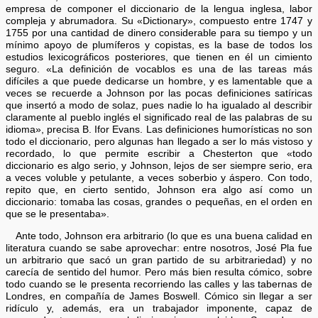
empresa de componer el diccionario de la lengua inglesa, labor
compleja y abrumadora. Su «Dictionary», compuesto entre 1747 y
1755 por una cantidad de dinero considerable para su tiempo y un
mínimo apoyo de plumíferos y copistas, es la base de todos los
estudios lexicográficos posteriores, que tienen en él un cimiento
seguro. «La definición de vocablos es una de las tareas más
difíciles a que puede dedicarse un hombre, y es lamentable que a
veces se recuerde a Johnson por las pocas definiciones satíricas
que insertó a modo de solaz, pues nadie lo ha igualado al describir
claramente al pueblo inglés el significado real de las palabras de su
idioma», precisa B. Ifor Evans. Las definiciones humorísticas no son
todo el diccionario, pero algunas han llegado a ser lo más vistoso y
recordado, lo que permite escribir a Chesterton que «todo
diccionario es algo serio, y Johnson, lejos de ser siempre serio, era
a veces voluble y petulante, a veces soberbio y áspero. Con todo,
repito que, en cierto sentido, Johnson era algo así como un
diccionario: tomaba las cosas, grandes o pequeñas, en el orden en
que se le presentaba».
Ante todo, Johnson era arbitrario (lo que es una buena calidad en
literatura cuando se sabe aprovechar: entre nosotros, José Pla fue
un arbitrario que sacó un gran partido de su arbitrariedad) y no
carecía de sentido del humor. Pero más bien resulta cómico, sobre
todo cuando se le presenta recorriendo las calles y las tabernas de
Londres, en compañía de James Boswell. Cómico sin llegar a ser
ridículo y, además, era un trabajador imponente, capaz de