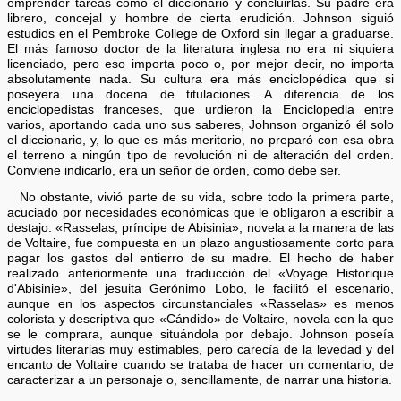
emprender tareas como el diccionario y concluirlas. Su padre era
librero, concejal y hombre de cierta erudición. Johnson siguió
estudios en el Pembroke College de Oxford sin llegar a graduarse.
El más famoso doctor de la literatura inglesa no era ni siquiera
licenciado, pero eso importa poco o, por mejor decir, no importa
absolutamente nada. Su cultura era más enciclopédica que si
poseyera una docena de titulaciones. A diferencia de los
enciclopedistas franceses, que urdieron la Enciclopedia entre
varios, aportando cada uno sus saberes, Johnson organizó él solo
el diccionario, y, lo que es más meritorio, no preparó con esa obra
el terreno a ningún tipo de revolución ni de alteración del orden.
Conviene indicarlo, era un señor de orden, como debe ser.
No obstante, vivió parte de su vida, sobre todo la primera parte,
acuciado por necesidades económicas que le obligaron a escribir a
destajo. «Rasselas, príncipe de Abisinia», novela a la manera de las
de Voltaire, fue compuesta en un plazo angustiosamente corto para
pagar los gastos del entierro de su madre. El hecho de haber
realizado anteriormente una traducción del «Voyage Historique
d'Abisinie», del jesuita Gerónimo Lobo, le facilitó el escenario,
aunque en los aspectos circunstanciales «Rasselas» es menos
colorista y descriptiva que «Cándido» de Voltaire, novela con la que
se le comprara, aunque situándola por debajo. Johnson poseía
virtudes literarias muy estimables, pero carecía de la levedad y del
encanto de Voltaire cuando se trataba de hacer un comentario, de
caracterizar a un personaje o, sencillamente, de narrar una historia.