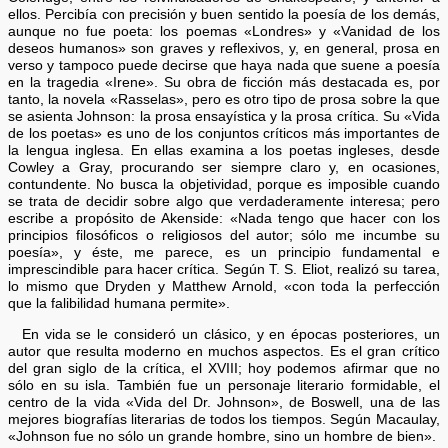
ellos. Percibía con precisión y buen sentido la poesía de los demás,
aunque no fue poeta: los poemas «Londres» y «Vanidad de los
deseos humanos» son graves y reflexivos, y, en general, prosa en
verso y tampoco puede decirse que haya nada que suene a poesía
en la tragedia «Irene». Su obra de ficción más destacada es, por
tanto, la novela «Rasselas», pero es otro tipo de prosa sobre la que
se asienta Johnson: la prosa ensayística y la prosa crítica. Su «Vida
de los poetas» es uno de los conjuntos críticos más importantes de
la lengua inglesa. En ellas examina a los poetas ingleses, desde
Cowley a Gray, procurando ser siempre claro y, en ocasiones,
contundente. No busca la objetividad, porque es imposible cuando
se trata de decidir sobre algo que verdaderamente interesa; pero
escribe a propósito de Akenside: «Nada tengo que hacer con los
principios filosóficos o religiosos del autor; sólo me incumbe su
poesía», y éste, me parece, es un principio fundamental e
imprescindible para hacer crítica. Según T. S. Eliot, realizó su tarea,
lo mismo que Dryden y Matthew Arnold, «con toda la perfección
que la falibilidad humana permite».
En vida se le consideró un clásico, y en épocas posteriores, un
autor que resulta moderno en muchos aspectos. Es el gran crítico
del gran siglo de la crítica, el XVIII; hoy podemos afirmar que no
sólo en su isla. También fue un personaje literario formidable, el
centro de la vida «Vida del Dr. Johnson», de Boswell, una de las
mejores biografías literarias de todos los tiempos. Según Macaulay,
«Johnson fue no sólo un grande hombre, sino un hombre de bien».