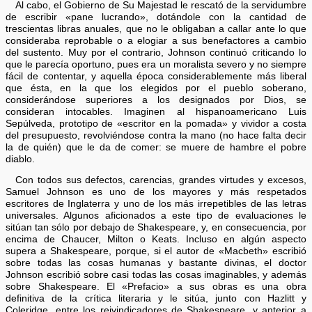
Al cabo, el Gobierno de Su Majestad le rescató de la servidumbre
de escribir «pane lucrando», dotándole con la cantidad de
trescientas libras anuales, que no le obligaban a callar ante lo que
consideraba reprobable o a elogiar a sus benefactores a cambio
del sustento. Muy por el contrario, Johnson continuó criticando lo
que le parecía oportuno, pues era un moralista severo y no siempre
fácil de contentar, y aquella época considerablemente más liberal
que ésta, en la que los elegidos por el pueblo soberano,
considerándose superiores a los designados por Dios, se
consideran intocables. Imaginen al hispanoamericano Luis
Sepúlveda, prototipo de «escritor en la pomada» y vividor a costa
del presupuesto, revolviéndose contra la mano (no hace falta decir
la de quién) que le da de comer: se muere de hambre el pobre
diablo.
Con todos sus defectos, carencias, grandes virtudes y excesos,
Samuel Johnson es uno de los mayores y más respetados
escritores de Inglaterra y uno de los más irrepetibles de las letras
universales. Algunos aficionados a este tipo de evaluaciones le
sitúan tan sólo por debajo de Shakespeare, y, en consecuencia, por
encima de Chaucer, Milton o Keats. Incluso en algún aspecto
supera a Shakespeare, porque, si el autor de «Macbeth» escribió
sobre todas las cosas humanas y bastante divinas, el doctor
Johnson escribió sobre casi todas las cosas imaginables, y además
sobre Shakespeare. El «Prefacio» a sus obras es una obra
definitiva de la crítica literaria y le sitúa, junto con Hazlitt y
Coleridge, entre los reivindicadores de Shakespeare, y anterior a