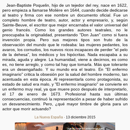
Jean-Baptiste Poquelin, hijo de un tejedor del rey, nace en 1622,
pero empieza a llamarse Molière en 1644, cuando decide dedicarse
al teatro y firma con ese nombre un documento oficial. Fue un
completo hombre de teatro, autor, actor y empresario, y, según
Sainte-Beuve, el escritor que mejor encarnaba el valor universal del
genio francés. Como los grandes autores teatrales, no le
preocupaba la originalidad, presentando "Don Juan" como si fuera
invención propia. Pero sus mejores tipos son fruto de la
observación del mundo que le rodeaba: las mujeres pedantes, los
avaros, los cornudos, los nuevos ricos incapaces de perder "el pelo
de la dehesa", los médicos y los hipócritas. Nada escapaba a su
mirada, aguda y alegre. La humanidad, viene a decirnos, es como
es, no tiene arreglo, y como tal hay que tomarla. Más que tolerante
era un desengañado. Y su mundo era el teatro. En "El enfermo
imaginario" critica la obsesión por la salud del hombre moderno, tan
acentuada en esta época. Al representarla como protagonista, su
estado de salud era malo, y "El enfermo imaginario" se convierte en
un enfermo muy real, ya que muere poco después de interpretarlo,
el 17 de enero de 1673. Profesional hasta sus últimas
consecuencias, continuó la representación a pesar de haber sufrido
un desvanecimiento. Pero, ¿qué mayor timbre de gloria para un
actor que morir actuando?
La Nueva España
· 13 diciembre 2015