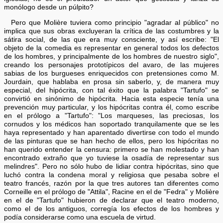
monólogo desde un púlpito?
Pero que Molière tuviera como principio "agradar al público" no
implica que sus obras excluyeran la crítica de las costumbres y la
sátira social, de las que era muy consciente, y así escribe: "El
objeto de la comedia es representar en general todos los defectos
de los hombres, y principalmente de los hombres de nuestro siglo",
creando los personajes prototípicos del avaro, de las mujeres
sabias de los burgueses enriquecidos con pretensiones como M.
Jourdain, que hablaba en prosa sin saberlo, y, de manera muy
especial, del hipócrita, con tal éxito que la palabra "Tartufo" se
convirtió en sinónimo de hipócrita. Hacia esta especie tenía una
prevención muy particular, y los hipócritas contra él, como escribe
en el prólogo a "Tartufo": "Los marqueses, las preciosas, los
cornudos y los médicos han soportado tranquilamente que se les
haya representado y han aparentado divertirse con todo el mundo
de las pinturas que se han hecho de ellos, pero los hipócritas no
han querido entender la censura: primero se han molestado y han
encontrado extraño que yo tuviese la osadía de representar sus
melindres". Pero no sólo hubo de lidiar contra hipócritas, sino que
luchó contra la condena moral y religiosa que pesaba sobre el
teatro francés, razón por la que tres autores tan diferentes como
Corneille en el prólogo de "Attila", Racine en el de "Fedra" y Molière
en el de "Tartufo" hubieron de declarar que el teatro moderno,
como el de los antiguos, corregía los efectos de los hombres y
podía considerarse como una escuela de virtud.