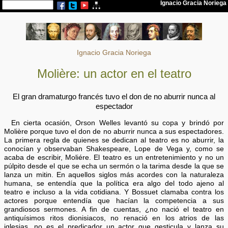
Ignacio Gracia Noriega
Molière: un actor en el teatro
El gran dramaturgo francés tuvo el don de no aburrir nunca al
espectador
En cierta ocasión, Orson Welles levantó su copa y brindó por
Molière porque tuvo el don de no aburrir nunca a sus espectadores.
La primera regla de quienes se dedican al teatro es no aburrir, la
conocían y observaban Shakespeare, Lope de Vega y, como se
acaba de escribir, Moliére. El teatro es un entretenimiento y no un
púlpito desde el que se echa un sermón o la tarima desde la que se
lanza un mitin. En aquellos siglos más acordes con la naturaleza
humana, se entendía que la política era algo del todo ajeno al
teatro e incluso a la vida cotidiana. Y Bossuet clamaba contra los
actores porque entendía que hacían la competencia a sus
grandiosos sermones. A fin de cuentas, ¿no nació el teatro en
antiquísimos ritos dionisiacos, no renació en los atrios de las
iglesias, no es el predicador un actor que gesticula y lanza su