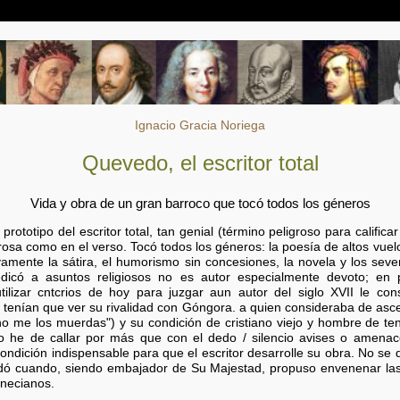
Ignacio Gracia Noriega
Quevedo, el escritor total
Vida y obra de un gran barroco que tocó todos los géneros
ototipo del escritor total, tan genial (término peligroso para califica
rosa como en el verso. Tocó todos los géneros: la poesía de altos vuelos
vamente la sátira, el humorismo sin concesiones, la novela y los severo
icó a asuntos religiosos no es autor especialmente devoto; en 
izar cntcrios de hoy para juzgar aun autor del siglo XVII le co
o tenían que ver su rivalidad con Góngora. a quien consideraba de asc
no me los muerdas") y su condición de cristiano viejo y hombre de te
No he de callar por más que con el dedo / silencio avises o amenac
condición indispensable para que el escritor desarrolle su obra. No se
ó cuando, siendo embajador de Su Majestad, propuso envenenar las
enecianos.