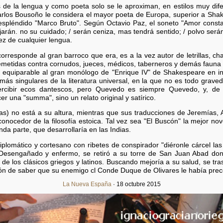
de la lengua y como poeta solo se le aproximan, en estilos muy dife
los Bousoño le considera el mayor poeta de Europa, superior a Shake
 espléndido "Marco Bruto". Según Octavio Paz, el soneto "Amor consta
ejarán. no su cuidado; / serán ceniza, mas tendrá sentido; / polvo ser
ez de cualquier lengua.
rresponde al gran barroco que era, es a la vez autor de letrillas, cha
emetidas contra cornudos, jueces, médicos, taberneros y demás fauna 
equiparable al gran monólogo de "Enrique IV" de Shakespeare en int
ás singulares de la literatura universal, en la que no es todo graved
percibir ecos dantescos, pero Quevedo es siempre Quevedo, y, de 
er una "summa", sino un relato original y satírico.
s) no está a su altura, mientras que sus traducciones de Jeremías, 
nocedor de la filosofía estoica. Tal vez sea "El Buscón" la mejor nov
da parte, que desarrollaría en las Indias.
iplomático y cortesano con ribetes de conspirador "diéronle cárcel l
s. Desengañado y enfermo, se retiró a su torre de San Juan Abad do
 de los clásicos griegos y latinos. Buscando mejoría a su salud, se tra
ción de saber que su enemigo cl Conde Duque de Olivares le había prece
La Nueva España
· 18 octubre 2015