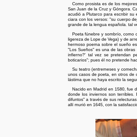
Como prosista es de los mejores 
San Juan de la Cruz y Góngora. Car
acudió a Plutarco para escnbir su
ciara con los versos: "su cuerpo d
grande de la lengua española. tal v
Poeta fúnebre y sombrío, como co
ligereza de Lope de Vega) y de arr
hermoso poema sobre el sueño es 
"Los Sueños" es una de las obras m
infierno?' tal vez se pretendan 
boticarios"; pues él no pretende hac
Su teatro (entremeses y comecha
unos casos de poeta, en otros de co
lástima que no haya escrito la segun
Nacido en Madrid en 1580, fue d
donde los inviernos son terrible
difuntos" a través de sus relecturas
allí murió en 1645, con la satisfac