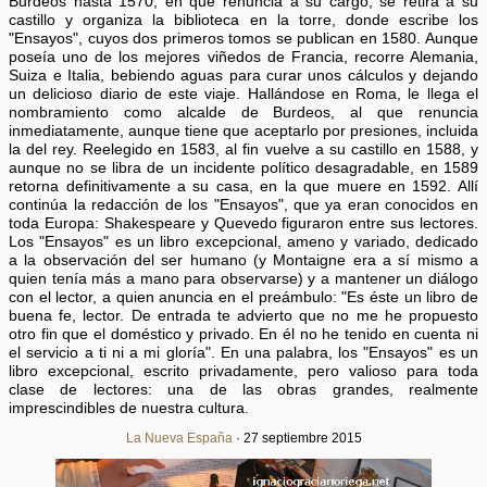
Burdeos hasta 1570, en que renuncia a su cargo, se retira a su
castillo y organiza la biblioteca en la torre, donde escribe los
"Ensayos", cuyos dos primeros tomos se publican en 1580. Aunque
poseía uno de los mejores viñedos de Francia, recorre Alemania,
Suiza e Italia, bebiendo aguas para curar unos cálculos y dejando
un delicioso diario de este viaje. Hallándose en Roma, le llega el
nombramiento como alcalde de Burdeos, al que renuncia
inmediatamente, aunque tiene que aceptarlo por presiones, incluida
la del rey. Reelegido en 1583, al fin vuelve a su castillo en 1588, y
aunque no se libra de un incidente político desagradable, en 1589
retorna definitivamente a su casa, en la que muere en 1592. Allí
continúa la redacción de los "Ensayos", que ya eran conocidos en
toda Europa: Shakespeare y Quevedo figuraron entre sus lectores.
Los "Ensayos" es un libro excepcional, ameno y variado, dedicado
a la observación del ser humano (y Montaigne era a sí mismo a
quien tenía más a mano para observarse) y a mantener un diálogo
con el lector, a quien anuncia en el preámbulo: "Es éste un libro de
buena fe, lector. De entrada te advierto que no me he propuesto
otro fin que el doméstico y privado. En él no he tenido en cuenta ni
el servicio a ti ni a mi gloría". En una palabra, los "Ensayos" es un
libro excepcional, escrito privadamente, pero valioso para toda
clase de lectores: una de las obras grandes, realmente
imprescindibles de nuestra cultura.
La Nueva España
· 27 septiembre 2015