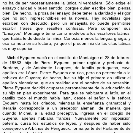
no ha de ser necesariamente la única ni verdadera. Sólo exige el
ensayo claridad y buen sentido, porque quien escribe bien, piensa
bien. De hecho, la prosa del ensayo debe tener la claridad y el rigor
que no son imprescindibles en la novela. Hay novelistas que
escriben con descuido, pero un ensayista no puede permitirse
escribir frases que resulten confusas. Para componer sus
"Ensayos", Montaigne tenía como modelos a los escritores latinos,
que había leído desde la niñez. Conocía menos la lengua griega, y
eso se nota en su lectura, ya que el predominio de las citas latinas
es muy superior.
Michel Eyquem nació en el castillo de Montaigne el 28 de febrero
de 19533, hijo de Pierre Eyquem, primer regidor y preboste de
Burdeos, y de Antoinette Louppes, de familia portuguesa, cuyo
apellido era López. Pierre Eyquem era rico, pero no pertenecía a la
nobleza de Guyena; de hecho, fue su hijo el primero en utilizar el
apellido Montaigne, que en realidad era el nombre de su posesión.
Pierre Eyquem decidió ocuparse personalmente de la educación de
su hijo en plan experimental. Para que se habituara al latín, en el
castillo todo el mundo habla latín, desde el señor y la señora
Eyquem hasta los criados, mientras la enseñanza gramatical y
literaria correspondía a un preceptor alemán, de manera que
cuando Michel, a la edad preceptiva, ingresa en el colegio de
Guyena, apenas hablaba francés. Nuevamente por imposición
paterna, cursa los estudios de leyes, y después de haber sido
consejero de Arbitrios de Périgueux, forma parte del Parlamento de