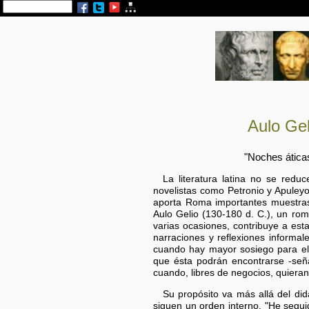
Aulo Gel
"Noches áticas
La literatura latina no se reduc
novelistas como Petronio y Apuleyo
aporta Roma importantes muestras d
Aulo Gelio (130-180 d. C.), un roma
varias ocasiones, contribuye a esta
narraciones y reflexiones informal
cuando hay mayor sosiego para el 
que ésta podrán encontrarse -señal
cuando, libres de negocios, quieran
Su propósito va más allá del did
siguen un orden interno. "He segui