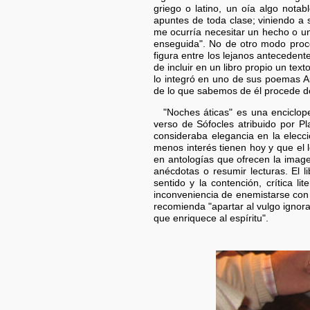
griego o latino, un oía algo nota
apuntes de toda clase; viniendo a
me ocurría necesitar un hecho o un
enseguida". No de otro modo proce
figura entre los lejanos antecedent
de incluir en un libro propio un tex
lo integró en uno de sus poemas Au
de lo que sabemos de él procede de
"Noches áticas" es una enciclop
verso de Sófocles atribuido por Pl
consideraba elegancia en la elecci
menos interés tienen hoy y que el l
en antologías que ofrecen la imagen
anécdotas o resumir lecturas. El l
sentido y la contención, crítica li
inconveniencia de enemistarse con 
recomienda "apartar al vulgo ignora
que enriquece al espíritu".