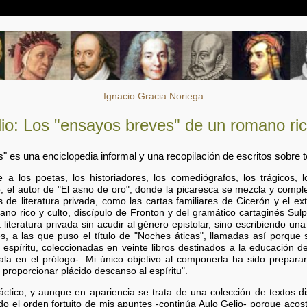
Ignacio Gracia Noriega
io: Los "ensayos breves" de un romano ric
" es una enciclopedia informal y una recopilación de escritos sobre
e a los poetas, los historiadores, los comediógrafos, los trágicos, lo
, el autor de "El asno de oro", donde la picaresca se mezcla y comp
e literatura privada, como las cartas familiares de Cicerón y el exte
no rico y culto, discípulo de Fronton y del gramático cartaginés Sulp
 literatura privada sin acudir al género epistolar, sino escribiendo un
es, a las que puso el título de "Noches áticas", llamadas así porque
espíritu, coleccionadas en veinte libros destinados a la educación d
a en el prólogo-. Mi único objetivo al componerla ha sido preparar 
 proporcionar plácido descanso al espíritu".
áctico, y aunque en apariencia se trata de una colección de textos d
do el orden fortuito de mis apuntes -continúa Aulo Gelio- porque acos