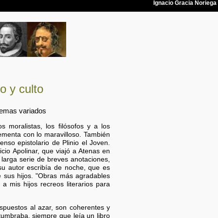
o y culto
 temas variados
s moralistas, los filósofos y a los
lementa con lo maravilloso. También
nso epistolario de Plinio el Joven.
icio Apolinar, que viajó a Atenas en
a larga serie de breves anotaciones,
 su autor escribía de noche, que es
e sus hijos. "Obras más agradables
a mis hijos recreos literarios para
ispuestos al azar, son coherentes y
tumbraba, siempre que leía un libro