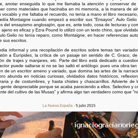
ble, anotar enseguida lo que me llamaba la atención y conservar de 
 ser como materiales que hacinaba en mi memoria, a la manera de alma
 vocablo y me faltaba el recuerdo, no tenía a mano el libro necesario
día Montaigne cuando empezó a escribir sus "Ensayos". Aulo Gelio e
es del ensayismo anglosajón, que es, ante todo, cosa de lecturas y co
to ajeno es eficaz y Ezra Pound lo utilizó con un texto chino, que olvid
lo Gelio no tenía reparo, como Montaigne, en hacer referencias auto
 sus escritos.
edia informal y una recopilación de escritos sobre temas tan variad
atón a Eurípides, la crítica de un pasaje sin sentido de C. Graco, d
ón de trajes y manjares, etc. Parte del libro está dedicado a cuestio
ector puede saltarse si no se las saltó el antólogo: pues una obra tan
 de un escritor ameno y variado, que domina las artes de la narración, 
ibro abunda en noticias curiosas, olvidados datos históricos, reflex
teraria y de costumbres, y hasta chistes y chascarrillos. Advierte de
gente despreciable porque se acaba pareciendo a ellos. Selectivo y con
nte del cultivo de las Musas" y afirma algo tan verdadero como que "n
La Nueva España
· 5 julio 2015