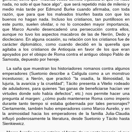
nada, no solo el que hace algo", que será repetido más de milenio y
medio más tarde por Edmund Burke cuando afirmaba, con toda
razón, que para que los malvados triunfen basta con que los
buenos no hagan nada. Incluso los cristianos, tan puntillosos en
este punto, suelen olvidar, o no lo conceden mayor importancia,
que Marco Aurelio desencadenó una persecución contra ellos,
aunque no tuvo los aspectos macabros de las de Nerón, Dedo y
diocleciano. En alguna ocasión, su relación con los cristianos fue de
carácter diplomático, como cuando decidió en la querella que
agitaba a los cristianos de Antioquia en favor de los que eran
apoyados por el obispo de Roma contra el antiguo obispo Pablo de
Samosta, depuesto por hereje.
La saña que muestran los historiadores romanos contra algunos
emperadores (Suetonio describe a Calígula como a un monstruo
incestuoso; a Nerón, que practicó "la osadía, la libinosidad, la
lujuria, la avaricia y la crueldad"; Tácito presenta a Vitelio rodeado
de aduladores, para quienes "las ganas de beneficiarse hacían ver
virtudes donde solo había defectos", etc.) nos permite hacer una
pregunta al margen: ¿cómo pudo mantenerse Roma como imperio
durante tanto tiempo si estaba gobernada por tales personajes?
Ciertamente, también hubo emperadores como Marco Aurelio, y en
la animosidad hacia los emperadores de la familia Julia-Claudia
influyó poderosamente la literatura, desde Suetonio y Tácito hasta
Sienkiewicz.