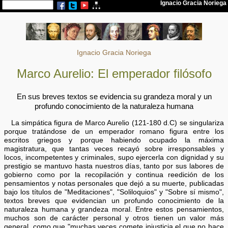
Ignacio Gracia Noriega
Marco Aurelio: El emperador filósofo
En sus breves textos se evidencia su grandeza moral y un
profundo conocimiento de la naturaleza humana
La simpática figura de Marco Aurelio (121-180 d.C) se singulariza
porque tratándose de un emperador romano figura entre los
escritos griegos y porque habiendo ocupado la máxima
magistratura, que tantas veces recayó sobre irresponsables y
locos, incompetentes y criminales, supo ejercerla con dignidad y su
prestigio se mantuvo hasta nuestros días, tanto por sus labores de
gobierno como por la recopilación y continua reedición de los
pensamientos y notas personales que dejó a su muerte, publicadas
bajo los títulos de "Meditaciones", "Soliloquios" y "Sobre sí mismo",
textos breves que evidencian un profundo conocimiento de la
naturaleza humana y grandeza moral. Entre estos pensamientos,
muchos son de carácter personal y otros tienen un valor más
general, como que "muchas veces comete injusticia el que no hace