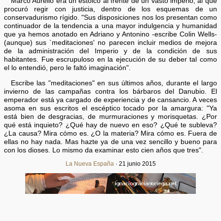
Marco Aurelio era un estoico al frente de un vasto imperio, al que
procuró regir con justicia, dentro de los esquemas de un
conservadurismo rígido. "Sus disposiciones nos los presentan como
continuador de la tendencia a una mayor indulgencia y humanidad
que ya hemos anotado en Adriano y Antonino -escribe Colin Wells-
(aunque) sus `meditaciones' no parecen incluir medios de mejora
de la administración del Imperio y de la condición de sus
habitantes. Fue escrupuloso en la ejecución de su deber tal como
el lo entendió, pero le faltó imaginación".
Escribe las "meditaciones" en sus últimos años, durante el largo
invierno de las campañas contra los bárbaros del Danubio. El
emperador está ya cargado de experiencia y de cansancio. A veces
asoma en sus escritos el escéptico tocado por la amargura: "Ya
está bien de desgracias, de murmuraciones y morisquetas. ¿Por
qué está inquieto? ¿Qué hay de nuevo en eso? ¿Qué te subleva?
¿La causa? Mira cómo es. ¿O la materia? Mira cómo es. Fuera de
ellas no hay nada. Mas hazte ya de una vez sencillo y bueno para
con los dioses. Lo mismo da examinar esto cien años que tres".
La Nueva España
· 21 junio 2015