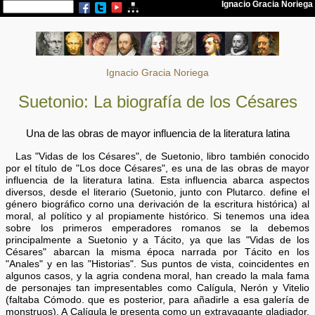
Ignacio Gracia Noriega
Suetonio: La biografía de los Césares
Una de las obras de mayor influencia de la literatura latina
Las "Vidas de los Césares", de Suetonio, libro también conocido
por el título de "Los doce Césares", es una de las obras de mayor
influencia de la literatura latina. Esta influencia abarca aspectos
diversos, desde el literario (Suetonio, junto con Plutarco. define el
género biográfico corno una derivación de la escritura histórica) al
moral, al político y al propiamente histórico. Si tenemos una idea
sobre los primeros emperadores romanos se la debemos
principalmente a Suetonio y a Tácito, ya que las "Vidas de los
Césares" abarcan la misma época narrada por Tácito en los
"Anales" y en las "Historias". Sus puntos de vista, coincidentes en
algunos casos, y la agria condena moral, han creado la mala fama
de personajes tan impresentables como Calígula, Nerón y Vitelio
(faltaba Cómodo. que es posterior, para añadirle a esa galería de
monstruos). A Calígula le presenta como un extravagante gladiador,