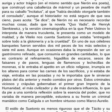
auriga y actor trágico (en el mismo sentido que Nerón era poeta),
que construyó una caballeriza de mármol y un pesebre de marfil
para su caballo "Incitatus", al que "había decidido otorgarle también
el consulado", aunque el historiador no está seguro de que sea
cieno, pues acota: "Se dice"; de Nerón no es necesario recordar
muchas cosas, dado que la novela "Quo Vadis", de Henryk
Sienkiewicz, y la versión cinematográfica en la que Peter Ustinov lo
interpreta de manera truculenta, le presenta como un modelo de
maldad; y de Vitelio nos cuenta Suetonio que estaba "entregado
sobre todo a la glotonería y a la crueldad". En uno de sus célebres
banquetes fueron servidos dos mil peces de los más selectos y
siete mil aves. Aunque en ocasiones daba la impresión de ser un
gastrónomo refinado, que consumía en grandes cantidades, lo que
es contrario al refinamiento, higadillos de escaros, sesos de
faisanes y de pavos, lenguas de flamencos y lechecillas de
morenas, si le entraba el apetito en un oficio religioso, irrumpía en
los altares para comer las carnes de los sacrificios, y si estaba de
viaje, entraba en las posadas y no le importaba que le sirvieran
platos del día anterior y medio comidos por otros. Estos criminales
viciosos y crápulas gobernaban el primer gran Imperio de la
Humanidad, el más civilizador y de más duradera influencia, lo que
da pie a una sombría reflexión sobre la esencia del poder, que no
variaba de manera perceptible, estuviera a su frente un criminal
maniático como Calígula o un hombre virtuoso como Marco Aurelio.
El estilo de Suetonio es menos riguroso que el de Tácito y su