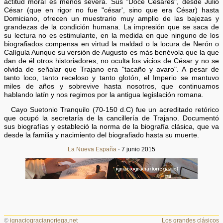
actitud moral es menos severa. Sus "Doce Césares", desde Julio
César (que en rigor no fue "césar', sino que era César) hasta
Domiciano, ofrecen un muestrario muy amplio de las bajezas y
grandezas de la condición humana. La impresión que se saca de
su lectura no es estimulante, en la medida en que ninguno de los
biografiados compensa en virtud la maldad o la locura de Nerón o
Calígula Aunque su versión de Augusto es más benévola que la que
dan de él otros historiadores, no oculta los vicios de César y no se
olvida de señalar que Trajano era "tacaño y avaro". A pesar de
tanto loco, tanto receloso y tanto glotón, el Imperio se mantuvo
miles de años y sobrevive hasta nosotros, que continuamos
hablando latín y nos regimos por la antigua legislación romana.
Cayo Suetonio Tranquilo (70-150 d.C) fue un acreditado retórico
que ocupó la secretaría de la cancillería de Trajano. Documentó
sus biografías y estableció la norma de la biografía clásica, que va
desde la familia y nacimiento del biografiado hasta su muerte.
La Nueva España
· 7 junio 2015
©
ignaciogracianoriega.net
Los grandes clásicos