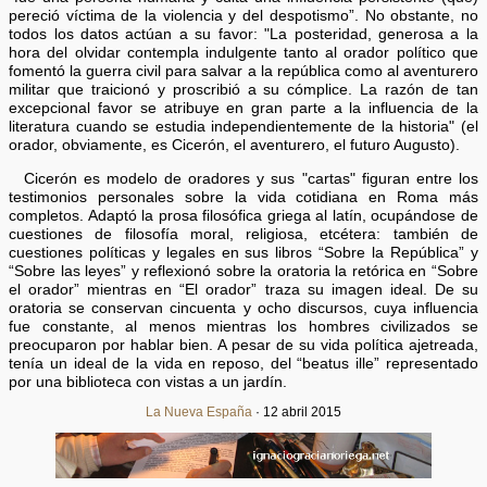
pereció víctima de la violencia y del despotismo”. No obstante, no
todos los datos actúan a su favor: "La posteridad, generosa a la
hora del olvidar contempla indulgente tanto al orador político que
fomentó la guerra civil para salvar a la república como al aventurero
militar que traicionó y proscribió a su cómplice. La razón de tan
excepcional favor se atribuye en gran parte a la influencia de la
literatura cuando se estudia independientemente de la historia" (el
orador, obviamente, es Cicerón, el aventurero, el futuro Augusto).
Cicerón es modelo de oradores y sus "cartas" figuran entre los
testimonios personales sobre la vida cotidiana en Roma más
completos. Adaptó la prosa filosófica griega al latín, ocupándose de
cuestiones de filosofía moral, religiosa, etcétera: también de
cuestiones políticas y legales en sus libros “Sobre la República” y
“Sobre las leyes” y reflexionó sobre la oratoria la retórica en “Sobre
el orador” mientras en “El orador” traza su imagen ideal. De su
oratoria se conservan cincuenta y ocho discursos, cuya influencia
fue constante, al menos mientras los hombres civilizados se
preocuparon por hablar bien. A pesar de su vida política ajetreada,
tenía un ideal de la vida en reposo, del “beatus ille” representado
por una biblioteca con vistas a un jardín.
La Nueva España
· 12 abril 2015