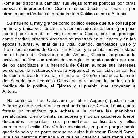
Roma se dispone a cambiar sus viejas formas políticas por otras
nuevas e impredecibles. Cicerón no se decide por unas ni por
otras, manifestándose contrario tanto a Catilina como a Antonio.
Su influencia, muy grande como político desde que fue cónsul por
primera y única vez, decae tras ser enviado al destierro (por poco
tiempo) por obra de su viejo enemigo Clodio, pero su prestigio
como escritor, orador y abogado se mantuvo en su época y en las
épocas futuras. Al final de su vida, cuando, derrotados Casio y
Bruto, los asesinos de César, en Filipos, y la pelota todavía estaba
en el tejado de Octaviano o de Antonio, Cicerón regresa a la
actividad política con redoblada energía, tomando partido por uno
de los candidatos a la herencia de César, aunque sus intereses
personales (la restauración de la República) no coincidieran con los
de quien habla de levantar el Imperio. Cicerón encabezó la parte
del Senado que aceptó a Octaviano para alejar del poder, en la
medida de lo posible, al Ejército y al pueblo, que apoyaban a
Antonio.
No contó con que Octaviano (el futuro Augusto) pactaría con
Antonio y con el veterano general partidario de César, Lépido, para
formar un triunvirato que echara a la cuneta las maniobras
senatoriales. Ciento treinta senadores y muchos caballeros fueron
declarados proscritos, sus propiedades confiscadas y ellos
marcharon al exilio. Cicerón fue asesinado, en parte porque había
quedado solo y, en parte porque no quiso huir según Ronald Syme,
“fue una persona humana y culta una influencia persistente (que)