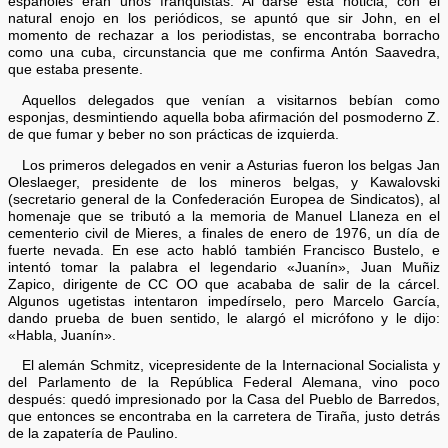
españoles eran unos franquistas. Al darse esta noticia, con el
natural enojo en los periódicos, se apuntó que sir John, en el
momento de rechazar a los periodistas, se encontraba borracho
como una cuba, circunstancia que me confirma Antón Saavedra,
que estaba presente.
Aquellos delegados que venían a visitarnos bebían como
esponjas, desmintiendo aquella boba afirmación del posmoderno Z.
de que fumar y beber no son prácticas de izquierda.
Los primeros delegados en venir a Asturias fueron los belgas Jan
Oleslaeger, presidente de los mineros belgas, y Kawalovski
(secretario general de la Confederación Europea de Sindicatos), al
homenaje que se tributó a la memoria de Manuel Llaneza en el
cementerio civil de Mieres, a finales de enero de 1976, un día de
fuerte nevada. En ese acto habló también Francisco Bustelo, e
intentó tomar la palabra el legendario «Juanín», Juan Muñiz
Zapico, dirigente de CC OO que acababa de salir de la cárcel.
Algunos ugetistas intentaron impedírselo, pero Marcelo García,
dando prueba de buen sentido, le alargó el micrófono y le dijo:
«Habla, Juanín».
El alemán Schmitz, vicepresidente de la Internacional Socialista y
del Parlamento de la República Federal Alemana, vino poco
después: quedó impresionado por la Casa del Pueblo de Barredos,
que entonces se encontraba en la carretera de Tiraña, justo detrás
de la zapatería de Paulino.