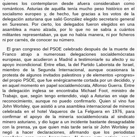
quienes los contemplaron desde afuera consideraban como
románticos. Asturias de aquélla tenía mucho peso histórico en el
socialismo europeo y, de hecho, fue gracias a los votos de la
delegación asturiana que salió González elegido secretario general
en Suresnes. Por cierto, los delegados fueron elegidos en una
asamblea a mano alzada, por lo que no se sabía a cuántos
militantes representaban, ya que no había manera, ni por ficheros
ni por carnés, de conocer su número.
El gran congreso del PSOE celebrado después de la muerte de
Franco atrajo a numerosas delegaciones socialdemócratas
europeas, que acudieron a Madrid a testimoniarle su afecto y su
apoyo incondicional. Entre ellas, la del Partido Laborista de Israel,
miembro de la Segunda Internacional, aunque ocasionara la
protesta de algunos invitados palestinos y de elementos «progres»
del propio PSOE, que fue enérgicamente cortada por un decidido, y
en aquel momento en papel socialdemócrata, Alfonso Guerra. Entre
la delegación inglesa se encontraba Michael Foot, ministro de
Trabajo, que, según tengo entendido, viajó a Asturias en viaje de
reconocimiento, aunque no puedo confirmarlo. Quien sí vino fue
John Worlsley, que asistió a una asamblea internacional de mineros
celebrada en el hotel Vaqueros de La Felguera en 1976, para
confirmar el apoyo de la minería socialdemócrata al sindicato
minero asturiano, y dio lugar a un incidente bastante desagradable
con la prensa, ya que quien más tarde sería sir John Worlsley se
negó a hacer declaraciones, afirmando que los periodistas