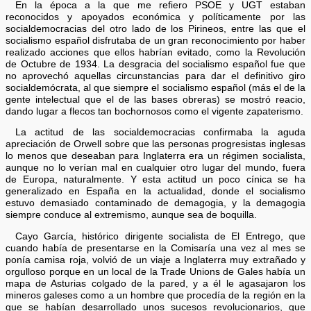
En la época a la que me refiero PSOE y UGT estaban
reconocidos y apoyados económica y políticamente por las
socialdemocracias del otro lado de los Pirineos, entre las que el
socialismo español disfrutaba de un gran reconocimiento por haber
realizado acciones que ellos habrían evitado, como la Revolución
de Octubre de 1934. La desgracia del socialismo español fue que
no aprovechó aquellas circunstancias para dar el definitivo giro
socialdemócrata, al que siempre el socialismo español (más el de la
gente intelectual que el de las bases obreras) se mostró reacio,
dando lugar a flecos tan bochornosos como el vigente zapaterismo.
La actitud de las socialdemocracias confirmaba la aguda
apreciación de Orwell sobre que las personas progresistas inglesas
lo menos que deseaban para Inglaterra era un régimen socialista,
aunque no lo verían mal en cualquier otro lugar del mundo, fuera
de Europa, naturalmente. Y esta actitud un poco cínica se ha
generalizado en España en la actualidad, donde el socialismo
estuvo demasiado contaminado de demagogia, y la demagogia
siempre conduce al extremismo, aunque sea de boquilla.
Cayo García, histórico dirigente socialista de El Entrego, que
cuando había de presentarse en la Comisaría una vez al mes se
ponía camisa roja, volvió de un viaje a Inglaterra muy extrañado y
orgulloso porque en un local de la Trade Unions de Gales había un
mapa de Asturias colgado de la pared, y a él le agasajaron los
mineros galeses como a un hombre que procedía de la región en la
que se habían desarrollado unos sucesos revolucionarios, que