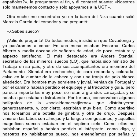
españoles?», le preguntaron al fin, y él contestó tajante: «Nosotros
sólo mantenemos contacto y sólo apoyamos a la UGT».
Otra noche me encontraba yo en la barra del Niza cuando salió
Marcelo García del comedor y me preguntó:
–¿Sabes sueco?
¡Valiente pregunta! De todos modos, insistió en que Covadonga y
yo pasáramos a cenar. En una mesa estaban Encarna, Carlos
Alberto y media docena de señores de edad, de poca estatura y
aspecto satisfecho. El más destacado era Anders Stendal,
secretario de los mineros suecos (LO), que había sido ministro de
Trabajo en su país, y otro de sus acompañantes era miembro del
Parlamento. Stendal era rechoncho, de cara redonda y colorada,
calvo en la cumbre de la cabeza y con una franja de pelo blanco
alrededor. Era hombre muy sonriente y jovial. Venían de Portugal y
por el camino habían perdido el equipaje y al traductor y guía, pero
parecía importarles muy poco, se reían a grandes carcajadas y se
notaba que estaban disfrutando. Por fortuna, conservaban algunos
bolígrafos de la «socialdemocratjierna» que distribuyeron
generosamente, y, por cierto, escribían muy bien. Como aperitivo
nos toreamos una botella de ginebra y otra de orujo. Después
vinieron las fabes con almejas y la lengua con guisantes, y aquellos
magníficos suecos estaban en el séptimo cielo. Como ellos no
hablaban español y habían perdido al intérprete, como digo, y
nosotros no hablábamos sueco, nos entendíamos por señas y