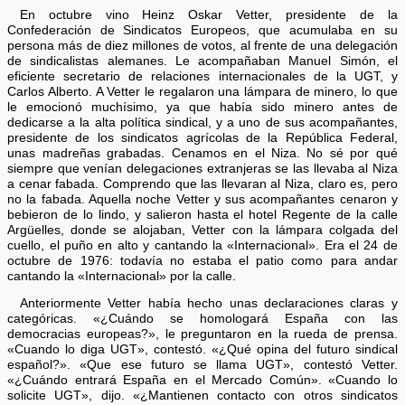
En octubre vino Heinz Oskar Vetter, presidente de la
Confederación de Sindicatos Europeos, que acumulaba en su
persona más de diez millones de votos, al frente de una delegación
de sindicalistas alemanes. Le acompañaban Manuel Simón, el
eficiente secretario de relaciones internacionales de la UGT, y
Carlos Alberto. A Vetter le regalaron una lámpara de minero, lo que
le emocionó muchísimo, ya que había sido minero antes de
dedicarse a la alta política sindical, y a uno de sus acompañantes,
presidente de los sindicatos agrícolas de la República Federal,
unas madreñas grabadas. Cenamos en el Niza. No sé por qué
siempre que venían delegaciones extranjeras se las llevaba al Niza
a cenar fabada. Comprendo que las llevaran al Niza, claro es, pero
no la fabada. Aquella noche Vetter y sus acompañantes cenaron y
bebieron de lo lindo, y salieron hasta el hotel Regente de la calle
Argüelles, donde se alojaban, Vetter con la lámpara colgada del
cuello, el puño en alto y cantando la «Internacional». Era el 24 de
octubre de 1976: todavía no estaba el patio como para andar
cantando la «Internacional» por la calle.
Anteriormente Vetter había hecho unas declaraciones claras y
categóricas. «¿Cuándo se homologará España con las
democracias europeas?», le preguntaron en la rueda de prensa.
«Cuando lo diga UGT», contestó. «¿Qué opina del futuro sindical
español?». «Que ese futuro se llama UGT», contestó Vetter.
«¿Cuándo entrará España en el Mercado Común». «Cuando lo
solicite UGT», dijo. «¿Mantienen contacto con otros sindicatos