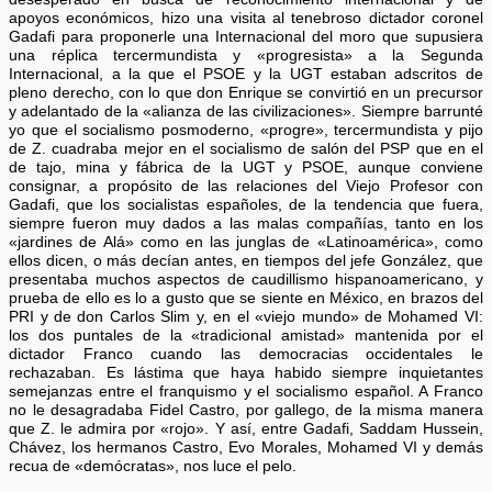
apoyos económicos, hizo una visita al tenebroso dictador coronel
Gadafi para proponerle una Internacional del moro que supusiera
una réplica tercermundista y «progresista» a la Segunda
Internacional, a la que el PSOE y la UGT estaban adscritos de
pleno derecho, con lo que don Enrique se convirtió en un precursor
y adelantado de la «alianza de las civilizaciones». Siempre barrunté
yo que el socialismo posmoderno, «progre», tercermundista y pijo
de Z. cuadraba mejor en el socialismo de salón del PSP que en el
de tajo, mina y fábrica de la UGT y PSOE, aunque conviene
consignar, a propósito de las relaciones del Viejo Profesor con
Gadafi, que los socialistas españoles, de la tendencia que fuera,
siempre fueron muy dados a las malas compañías, tanto en los
«jardines de Alá» como en las junglas de «Latinoamérica», como
ellos dicen, o más decían antes, en tiempos del jefe González, que
presentaba muchos aspectos de caudillismo hispanoamericano, y
prueba de ello es lo a gusto que se siente en México, en brazos del
PRI y de don Carlos Slim y, en el «viejo mundo» de Mohamed VI:
los dos puntales de la «tradicional amistad» mantenida por el
dictador Franco cuando las democracias occidentales le
rechazaban. Es lástima que haya habido siempre inquietantes
semejanzas entre el franquismo y el socialismo español. A Franco
no le desagradaba Fidel Castro, por gallego, de la misma manera
que Z. le admira por «rojo». Y así, entre Gadafi, Saddam Hussein,
Chávez, los hermanos Castro, Evo Morales, Mohamed VI y demás
recua de «demócratas», nos luce el pelo.