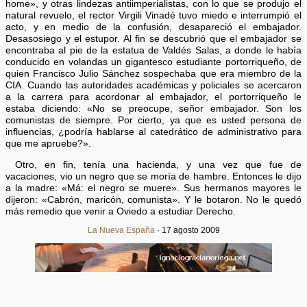
home», y otras lindezas antiimperialistas, con lo que se produjo el
natural revuelo, el rector Virgili Vinadé tuvo miedo e interrumpió el
acto, y en medio de la confusión, desapareció el embajador.
Desasosiego y el estupor. Al fin se descubrió que el embajador se
encontraba al pie de la estatua de Valdés Salas, a donde le había
conducido en volandas un gigantesco estudiante portorriqueño, de
quien Francisco Julio Sánchez sospechaba que era miembro de la
CIA. Cuando las autoridades académicas y policiales se acercaron
a la carrera para acordonar al embajador, el portorriqueño le
estaba diciendo: «No se preocupe, señor embajador. Son los
comunistas de siempre. Por cierto, ya que es usted persona de
influencias, ¿podría hablarse al catedrático de administrativo para
que me apruebe?».
Otro, en fin, tenía una hacienda, y una vez que fue de
vacaciones, vio un negro que se moría de hambre. Entonces le dijo
a la madre: «Má: el negro se muere». Sus hermanos mayores le
dijeron: «Cabrón, maricón, comunista». Y le botaron. No le quedó
más remedio que venir a Oviedo a estudiar Derecho.
La Nueva España
· 17 agosto 2009