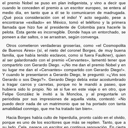
el premio Nobel se puso en plan indigenista, y vino a decir que
cuando le conceden el premio a un escritor europeo, se entera al
medio día, en tanto que a él se lo comunicaron de madrugada.
¡Qué poca consideración con el indio! Y acto seguido, pese a
encontrarse «exiliado» en México, tomó el teléfono y la primera
llamada que hizo fue al presidente de Colombia para hacerle la
pelota. Esta gente es incorregible. Donde haya un entorchado, se
poneen a dar saltos, o se arrastran, según convenga.
Otros cometieron verdaderas groserías, como «el Cosmopolita
de Buenos Aires» (sí, el nieto del coronel Borges, de muy buena
familia, que había tenido esclavos, como si fuera Faulkner), quien
al ser galardonado con el premio «Cervantes», lamentó tener que
compartirlo con Gerardo Diego. «¡No me dan el premio Nobel y en
su lugar me dan el «Cervantes» compartido con Gerardo Diego!».
Y cuando le presentaron a Gerardo Diego, le preguntó: «¿Vos sos
Gerardo o sos Diego?». Gerardo Diego debía estar acostumbrado
a tragar carros y carretas, porque no le mandó a paseo, que
hubiera sido lo propio. No sé si fue en este viaje o en otro, que
Felipe González le invitó a la Moncloa, y al preguntarle un
periodista por sus impresiones de aquella visita, contestó: «No
puedo decir nada de un matrimonio que se ha portado con tanta
amabilidad conmigo, que me ha tratado tan bien».
Hacia Borges había culto de hiperdulía, pronto caído en el olvido,
porque es uno de los escritores que más se repiten. Tanto, que a
su lado, Cela, parece un escritor en continua renovación. En cierta