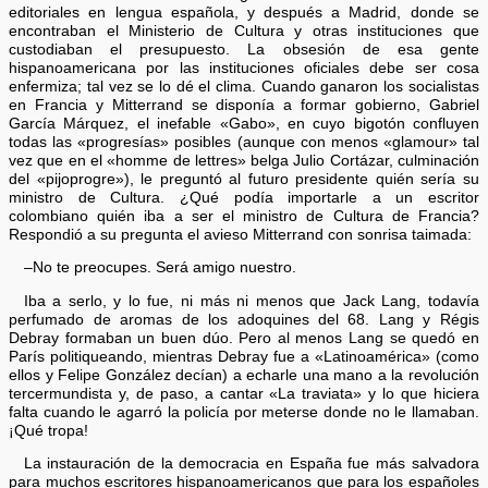
editoriales en lengua española, y después a Madrid, donde se
encontraban el Ministerio de Cultura y otras instituciones que
custodiaban el presupuesto. La obsesión de esa gente
hispanoamericana por las instituciones oficiales debe ser cosa
enfermiza; tal vez se lo dé el clima. Cuando ganaron los socialistas
en Francia y Mitterrand se disponía a formar gobierno, Gabriel
García Márquez, el inefable «Gabo», en cuyo bigotón confluyen
todas las «progresías» posibles (aunque con menos «glamour» tal
vez que en el «homme de lettres» belga Julio Cortázar, culminación
del «pijoprogre»), le preguntó al futuro presidente quién sería su
ministro de Cultura. ¿Qué podía importarle a un escritor
colombiano quién iba a ser el ministro de Cultura de Francia?
Respondió a su pregunta el avieso Mitterrand con sonrisa taimada:
–No te preocupes. Será amigo nuestro.
Iba a serlo, y lo fue, ni más ni menos que Jack Lang, todavía
perfumado de aromas de los adoquines del 68. Lang y Régis
Debray formaban un buen dúo. Pero al menos Lang se quedó en
París politiqueando, mientras Debray fue a «Latinoamérica» (como
ellos y Felipe González decían) a echarle una mano a la revolución
tercermundista y, de paso, a cantar «La traviata» y lo que hiciera
falta cuando le agarró la policía por meterse donde no le llamaban.
¡Qué tropa!
La instauración de la democracia en España fue más salvadora
para muchos escritores hispanoamericanos que para los españoles