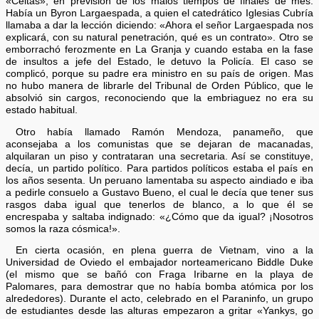
«Celtas», en previsión de los malos tiempos de finales de mes.
Había un Byron Largaespada, a quien el catedrático Iglesias Cubría
llamaba a dar la lección diciendo: «Ahora el señor Largaespada nos
explicará, con su natural penetración, qué es un contrato». Otro se
emborrachó ferozmente en La Granja y cuando estaba en la fase
de insultos a jefe del Estado, le detuvo la Policía. El caso se
complicó, porque su padre era ministro en su país de origen. Mas
no hubo manera de librarle del Tribunal de Orden Público, que le
absolvió sin cargos, reconociendo que la embriaguez no era su
estado habitual.
Otro había llamado Ramón Mendoza, panameño, que
aconsejaba a los comunistas que se dejaran de macanadas,
alquilaran un piso y contrataran una secretaria. Así se constituye,
decía, un partido político. Para partidos políticos estaba el país en
los años sesenta. Un peruano lamentaba su aspecto aindiado e iba
a pedirle consuelo a Gustavo Bueno, el cual le decía que tener sus
rasgos daba igual que tenerlos de blanco, a lo que él se
encrespaba y saltaba indignado: «¿Cómo que da igual? ¡Nosotros
somos la raza cósmica!».
En cierta ocasión, en plena guerra de Vietnam, vino a la
Universidad de Oviedo el embajador norteamericano Biddle Duke
(el mismo que se bañó con Fraga Iribarne en la playa de
Palomares, para demostrar que no había bomba atómica por los
alrededores). Durante el acto, celebrado en el Paraninfo, un grupo
de estudiantes desde las alturas empezaron a gritar «Yankys, go