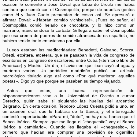
ocasión le comenté a José Doval que Eduardo Úrculo me había
contado que comió con el Cosmopolita, porque de aquellas gentes
como él y Juan Cueto presumían de cosas así. Se apresuró a
afirmar Doval: «¡Habrán comido vichisoise!». ¡Pues no señor, el
Cosmopolita comió helado de chocolate, y lo hizo como un
marrano, manchándose la corbata! Si llega a saber el Cosmopolita
que esa crema de puerros de sonido afrancesado es española, no
hubiera tenido tanto entusiasmo por ella.
Luego estaban las mediocridades: Benedetti, Galeano, Scorza,
Onetti, etcétera, etcétera, que se pasaban la vida de congreso de
escritores en congreso de escritores, entre Cuba («territorio libre de
América») y Madrid. Un día, el avión en que iban cayó al agua y
murieron varios. Un periódico madrileño publicó un artículo
necrológico titulado algo así como «Por qué murieron aquellos
poetas». Digo yo que porque se pasaban su tiempo viajando.
Antes que éstos, una buena representación de
hispanoamericanos vino a la Universidad de Oviedo a cursar
Derecho, quién sabe si siguiendo las huellas del argentino
Belgrano. En cierta ocasión, Teodoro López Cuesta pidió a uno, en
un examen oral, que le hablara de la Banca, y el interrogado
contestó imperturbable: «Para mí, "dotol", no hay otra banca que el
Banco Ibérico. Siempre que me llega el "chequesito" voy al Banco
Ibérico a cambiarlo». Cuando les llegaba el «chequesito», lo
primero que hacían era comprar una provisión de cigarrillos