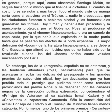
en general, porque aquí, como observaba Santiago Melón, se
seguía haciendo lo mismo que al final de la dictadura. El cambio de
costumbres se notaría más tarde. Todo el mundo viste de manga
corta como si estuviera en el Trópico, a nadie le preocupaba que
los ciudadanos fumaran o bebieran alcohol y los homosexuales
guardaban las formas. Hoy fumar y beber están proscritos y la
mariconería protegida por el Gobierno. Pues al producirse el
acontecimiento, ya el «boom» hispanoamericano era un camelo de
capa caída, por lo que había que explotarlo en la madre patria
hasta que se pasaran los efectos de la onda expansiva. La mejor
definición del «boom» de la literatura hispanoamericana se debe a
Che Guevara, que afirmó con lucidez que de no haber sido por la
revolución cubana, los del «boom» serían cuatro voludos
macaneando por París.
Sin embargo, los de la «progresía» española no se enteraron, y
les tendieron alfombras (rojas, naturalmente) para que se
acercaran a recibir las delicias del presupuesto y los grandes
premios de subvención oficial, hoy tan devaluados que ya han
perdido todo el prestigio que pudieran tener como remedos
provincianos del premio Nobel y se despeñan por las cañadas
negras de la corrección política extremada, concediéndose el
«Príncipe de Asturias» al ex stalinista Ismail Kadaré y el
«Cervantes» al zapaterista Gamoneda. Sólo la constitución del
actual Consejo de Estado y el Consejo de Ministros tienen menos
categoría. Por lo menos, uno de los primeros premios «Cervantes»