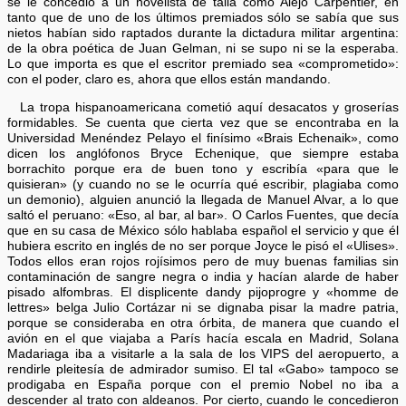
se le concedió a un novelista de talla como Alejo Carpentier, en
tanto que de uno de los últimos premiados sólo se sabía que sus
nietos habían sido raptados durante la dictadura militar argentina:
de la obra poética de Juan Gelman, ni se supo ni se la esperaba.
Lo que importa es que el escritor premiado sea «comprometido»:
con el poder, claro es, ahora que ellos están mandando.
La tropa hispanoamericana cometió aquí desacatos y groserías
formidables. Se cuenta que cierta vez que se encontraba en la
Universidad Menéndez Pelayo el finísimo «Brais Echenaik», como
dicen los anglófonos Bryce Echenique, que siempre estaba
borrachito porque era de buen tono y escribía «para que le
quisieran» (y cuando no se le ocurría qué escribir, plagiaba como
un demonio), alguien anunció la llegada de Manuel Alvar, a lo que
saltó el peruano: «Eso, al bar, al bar». O Carlos Fuentes, que decía
que en su casa de México sólo hablaba español el servicio y que él
hubiera escrito en inglés de no ser porque Joyce le pisó el «Ulises».
Todos ellos eran rojos rojísimos pero de muy buenas familias sin
contaminación de sangre negra o india y hacían alarde de haber
pisado alfombras. El displicente dandy pijoprogre y «homme de
lettres» belga Julio Cortázar ni se dignaba pisar la madre patria,
porque se consideraba en otra órbita, de manera que cuando el
avión en el que viajaba a París hacía escala en Madrid, Solana
Madariaga iba a visitarle a la sala de los VIPS del aeropuerto, a
rendirle pleitesía de admirador sumiso. El tal «Gabo» tampoco se
prodigaba en España porque con el premio Nobel no iba a
descender al trato con aldeanos. Por cierto, cuando le concedieron