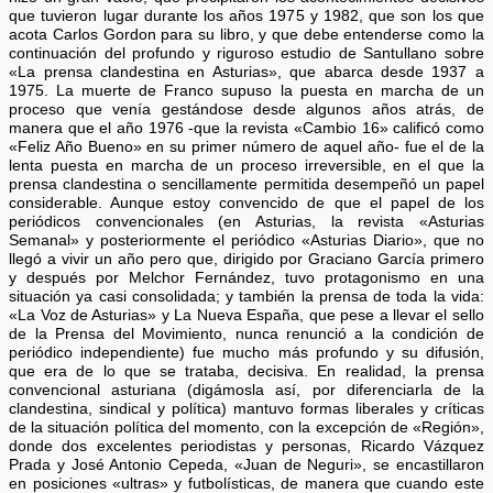
que tuvieron lugar durante los años 1975 y 1982, que son los que
acota Carlos Gordon para su libro, y que debe entenderse como la
continuación del profundo y riguroso estudio de Santullano sobre
«La prensa clandestina en Asturias», que abarca desde 1937 a
1975. La muerte de Franco supuso la puesta en marcha de un
proceso que venía gestándose desde algunos años atrás, de
manera que el año 1976 -que la revista «Cambio 16» calificó como
«Feliz Año Bueno» en su primer número de aquel año- fue el de la
lenta puesta en marcha de un proceso irreversible, en el que la
prensa clandestina o sencillamente permitida desempeñó un papel
considerable. Aunque estoy convencido de que el papel de los
periódicos convencionales (en Asturias, la revista «Asturias
Semanal» y posteriormente el periódico «Asturias Diario», que no
llegó a vivir un año pero que, dirigido por Graciano García primero
y después por Melchor Fernández, tuvo protagonismo en una
situación ya casi consolidada; y también la prensa de toda la vida:
«La Voz de Asturias» y La Nueva España, que pese a llevar el sello
de la Prensa del Movimiento, nunca renunció a la condición de
periódico independiente) fue mucho más profundo y su difusión,
que era de lo que se trataba, decisiva. En realidad, la prensa
convencional asturiana (digámosla así, por diferenciarla de la
clandestina, sindical y política) mantuvo formas liberales y críticas
de la situación política del momento, con la excepción de «Región»,
donde dos excelentes periodistas y personas, Ricardo Vázquez
Prada y José Antonio Cepeda, «Juan de Neguri», se encastillaron
en posiciones «ultras» y futbolísticas, de manera que cuando este