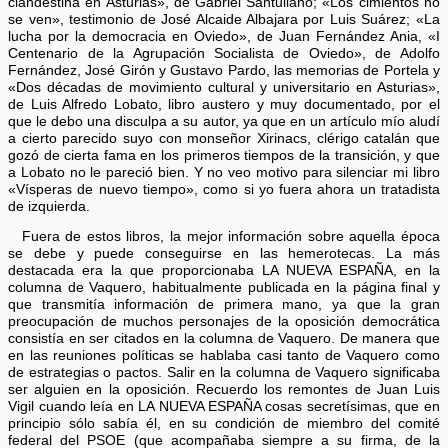
clandestina en Asturias», de Gabriel Santullano; «Los cimientos no
se ven», testimonio de José Alcaide Albajara por Luis Suárez; «La
lucha por la democracia en Oviedo», de Juan Fernández Ania, «I
Centenario de la Agrupación Socialista de Oviedo», de Adolfo
Fernández, José Girón y Gustavo Pardo, las memorias de Portela y
«Dos décadas de movimiento cultural y universitario en Asturias»,
de Luis Alfredo Lobato, libro austero y muy documentado, por el
que le debo una disculpa a su autor, ya que en un artículo mío aludí
a cierto parecido suyo con monseñor Xirinacs, clérigo catalán que
gozó de cierta fama en los primeros tiempos de la transición, y que
a Lobato no le pareció bien. Y no veo motivo para silenciar mi libro
«Vísperas de nuevo tiempo», como si yo fuera ahora un tratadista
de izquierda.
Fuera de estos libros, la mejor información sobre aquella época
se debe y puede conseguirse en las hemerotecas. La más
destacada era la que proporcionaba LA NUEVA ESPAÑA, en la
columna de Vaquero, habitualmente publicada en la página final y
que transmitía información de primera mano, ya que la gran
preocupación de muchos personajes de la oposición democrática
consistía en ser citados en la columna de Vaquero. De manera que
en las reuniones políticas se hablaba casi tanto de Vaquero como
de estrategias o pactos. Salir en la columna de Vaquero significaba
ser alguien en la oposición. Recuerdo los remontes de Juan Luis
Vigil cuando leía en LA NUEVA ESPAÑA cosas secretísimas, que en
principio sólo sabía él, en su condición de miembro del comité
federal del PSOE (que acompañaba siempre a su firma, de la