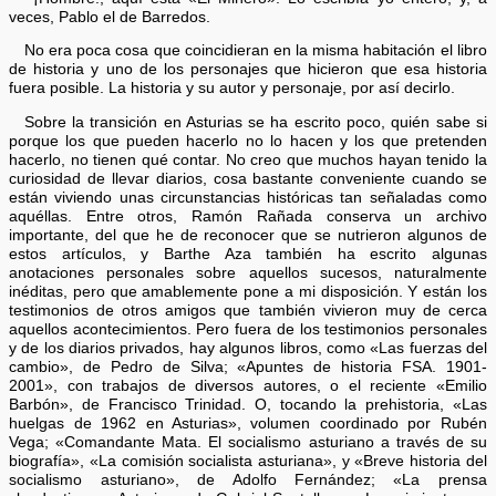
veces, Pablo el de Barredos.
No era poca cosa que coincidieran en la misma habitación el libro
de historia y uno de los personajes que hicieron que esa historia
fuera posible. La historia y su autor y personaje, por así decirlo.
Sobre la transición en Asturias se ha escrito poco, quién sabe si
porque los que pueden hacerlo no lo hacen y los que pretenden
hacerlo, no tienen qué contar. No creo que muchos hayan tenido la
curiosidad de llevar diarios, cosa bastante conveniente cuando se
están viviendo unas circunstancias históricas tan señaladas como
aquéllas. Entre otros, Ramón Rañada conserva un archivo
importante, del que he de reconocer que se nutrieron algunos de
estos artículos, y Barthe Aza también ha escrito algunas
anotaciones personales sobre aquellos sucesos, naturalmente
inéditas, pero que amablemente pone a mi disposición. Y están los
testimonios de otros amigos que también vivieron muy de cerca
aquellos acontecimientos. Pero fuera de los testimonios personales
y de los diarios privados, hay algunos libros, como «Las fuerzas del
cambio», de Pedro de Silva; «Apuntes de historia FSA. 1901-
2001», con trabajos de diversos autores, o el reciente «Emilio
Barbón», de Francisco Trinidad. O, tocando la prehistoria, «Las
huelgas de 1962 en Asturias», volumen coordinado por Rubén
Vega; «Comandante Mata. El socialismo asturiano a través de su
biografía», «La comisión socialista asturiana», y «Breve historia del
socialismo asturiano», de Adolfo Fernández; «La prensa