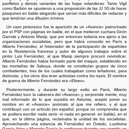
panfletos y demás variantes de las hojas volanderas. Tanto Vigil
como Barbón se opusieron a una proposición de las JJ SS de hacer
pasquines en bable alegando que serían más difíciles de redactar y
que tendrían una difusión mínima.
Un caso pintoresco fue la aparición de un «Avance» patrocinado
por el PSP con páginas en bable, en el que metieron cuchara Girón
Garrote y Antonio Masip, que por entonces todavía era ajeno a las
organizaciones socialistas, pero que había conocido en París a
Alberto Fernández, el historiador de la participación de españoles
en la Resistencia francesa y autor de algunos trabajos sobre el
pintor Luis Fernández, al que Masip siempre procuró reivindicar.
Alberto Fernández había formado parte del maquis, establecido en
las montañas de Saboya, donde se constituían grupos de cinco
combatientes, tres de los cuales trabajaban como leñadores, para
disimular, y los otros dos eran activistas contra los nazis. El nombre
de guerra de Alberto Fernández era «Eliseo».
Posteriormente, y durante su largo exilio en París, Alberto
Fernández tuvo la cabecera del «Avance» y, sorprende mente, muy
mal informado de lo que sucedía en Asturias, aceptó poner su
nombre en el «Avance» anómalo al que me refiero, y al que
contribuyó con un artículo (en español, porque no comprendía que
se pudiera escribir nada serio -ni nada en general- en bable), en el
que, en la última página, reclamaba la unidad de los socialistas.
Aprovechando una estancia de Fernández en Oviedo, Luzdivina
García Arias y Marcelo García le explicaron durante una comida en