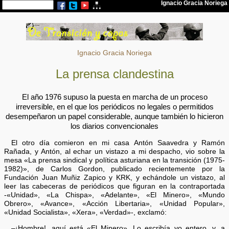
Ignacio Gracia Noriega
La prensa clandestina
El año 1976 supuso la puesta en marcha de un proceso
irreversible, en el que los periódicos no legales o permitidos
desempeñaron un papel considerable, aunque también lo hicieron
los diarios convencionales
El otro día comieron en mi casa Antón Saavedra y Ramón
Rañada, y Antón, al echar un vistazo a mi despacho, vio sobre la
mesa «La prensa sindical y política asturiana en la transición (1975-
1982)», de Carlos Gordon, publicado recientemente por la
Fundación Juan Muñiz Zapico y KRK, y echándole un vistazo, al
leer las cabeceras de periódicos que figuran en la contraportada
-«Unidad», «La Chispa», «Adelante», «El Minero», «Mundo
Obrero», «Avance», «Acción Libertaria», «Unidad Popular»,
«Unidad Socialista», «Xera», «Verdad»-, exclamó:
–¡Hombre!, aquí está «El Minero». Lo escribía yo entero, y, a