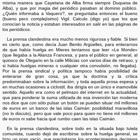
misma manera que Cayetana de Alba firma siempre Duquesa de
Alba), y que por magia del periódico pasaban al dominio público.
¿Quién informaba a Vaquero?, se preguntaba entonces el bueno
(bueno pero complejísimo) Vigil. Calculo (digo yo) que los que
conocían la noticia y estaban interesados en salir en las páginas de
los periódicos.
La prensa clandestina era mucho menos rigurosa y fiable. Si bien
es cierto que, como decía Juan Benito Argüelles, para enterarnos
de que había huelga en Mieres teníamos que leer «Le Monde»
(que llegaba a la Alianza Francesa, y para el público en general, al
quiosco de Olegario en la calle Milicias con varios días de retraso, y
si había huelgas mineras o cualquier otra convulsión, no llegaba).
Por la prensa sindical y política tampoco había posibilidad de
enterarse de gran cosa, ya que la doctrina y la crítica
predominaban sobre la información; y toda aquella prosa espesa y
en muchas ocasiones a ciclostil, iba dirigía en un único e inamovible
sentido. Aquello era como el pelmazo del internet en la actualidad,
que para ponderar la suma utilizada de esa invención tan moderna
nos dice que con sólo pulsar un botón se pueden situar mil millones
de euros en un banco de las islas Caimán: posibilidad maravillosa
(no lo discuto), pero que vale poco para quien no tiene mil millones
de euros ni sabe hacia qué rumbo caen las islas Caimán.
En la prensa clandestina, sobre todo en la situada bajo tutela
comunista, cuando dejó de escribirse sobre la huelga general, se
hizo un gran vacío, que precipitaron los acontecimientos decisivos