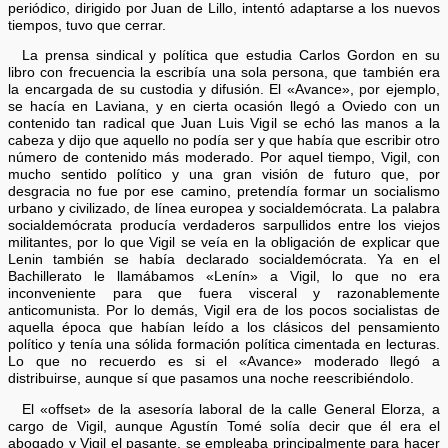
periódico, dirigido por Juan de Lillo, intentó adaptarse a los nuevos
tiempos, tuvo que cerrar.
La prensa sindical y política que estudia Carlos Gordon en su
libro con frecuencia la escribía una sola persona, que también era
la encargada de su custodia y difusión. El «Avance», por ejemplo,
se hacía en Laviana, y en cierta ocasión llegó a Oviedo con un
contenido tan radical que Juan Luis Vigil se echó las manos a la
cabeza y dijo que aquello no podía ser y que había que escribir otro
número de contenido más moderado. Por aquel tiempo, Vigil, con
mucho sentido político y una gran visión de futuro que, por
desgracia no fue por ese camino, pretendía formar un socialismo
urbano y civilizado, de línea europea y socialdemócrata. La palabra
socialdemócrata producía verdaderos sarpullidos entre los viejos
militantes, por lo que Vigil se veía en la obligación de explicar que
Lenin también se había declarado socialdemócrata. Ya en el
Bachillerato le llamábamos «Lenín» a Vigil, lo que no era
inconveniente para que fuera visceral y razonablemente
anticomunista. Por lo demás, Vigil era de los pocos socialistas de
aquella época que habían leído a los clásicos del pensamiento
político y tenía una sólida formación política cimentada en lecturas.
Lo que no recuerdo es si el «Avance» moderado llegó a
distribuirse, aunque sí que pasamos una noche reescribiéndolo.
El «offset» de la asesoría laboral de la calle General Elorza, a
cargo de Vigil, aunque Agustín Tomé solía decir que él era el
abogado y Vigil el pasante, se empleaba principalmente para hacer