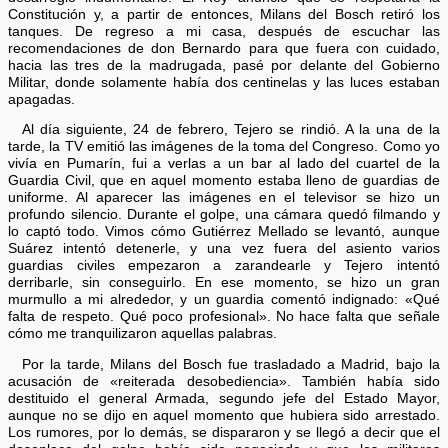
Constitución y, a partir de entonces, Milans del Bosch retiró los
tanques. De regreso a mi casa, después de escuchar las
recomendaciones de don Bernardo para que fuera con cuidado,
hacia las tres de la madrugada, pasé por delante del Gobierno
Militar, donde solamente había dos centinelas y las luces estaban
apagadas.
Al día siguiente, 24 de febrero, Tejero se rindió. A la una de la
tarde, la TV emitió las imágenes de la toma del Congreso. Como yo
vivía en Pumarín, fui a verlas a un bar al lado del cuartel de la
Guardia Civil, que en aquel momento estaba lleno de guardias de
uniforme. Al aparecer las imágenes en el televisor se hizo un
profundo silencio. Durante el golpe, una cámara quedó filmando y
lo captó todo. Vimos cómo Gutiérrez Mellado se levantó, aunque
Suárez intentó detenerle, y una vez fuera del asiento varios
guardias civiles empezaron a zarandearle y Tejero intentó
derribarle, sin conseguirlo. En ese momento, se hizo un gran
murmullo a mi alrededor, y un guardia comentó indignado: «Qué
falta de respeto. Qué poco profesional». No hace falta que señale
cómo me tranquilizaron aquellas palabras.
Por la tarde, Milans del Bosch fue trasladado a Madrid, bajo la
acusación de «reiterada desobediencia». También había sido
destituido el general Armada, segundo jefe del Estado Mayor,
aunque no se dijo en aquel momento que hubiera sido arrestado.
Los rumores, por lo demás, se dispararon y se llegó a decir que el