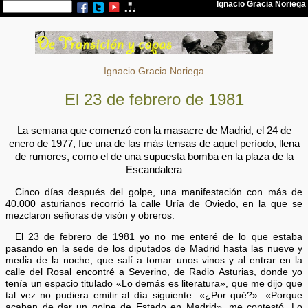
Ignacio Gracia Noriega
El 23 de febrero de 1981
La semana que comenzó con la masacre de Madrid, el 24 de
enero de 1977, fue una de las más tensas de aquel período, llena
de rumores, como el de una supuesta bomba en la plaza de la
Escandalera
Cinco días después del golpe, una manifestación con más de
40.000 asturianos recorrió la calle Uría de Oviedo, en la que se
mezclaron señoras de visón y obreros.
El 23 de febrero de 1981 yo no me enteré de lo que estaba
pasando en la sede de los diputados de Madrid hasta las nueve y
media de la noche, que salí a tomar unos vinos y al entrar en la
calle del Rosal encontré a Severino, de Radio Asturias, donde yo
tenía un espacio titulado «Lo demás es literatura», que me dijo que
tal vez no pudiera emitir al día siguiente. «¿Por qué?». «Porque
acaban de dar un golpe de Estado en Madrid», me contestó. Lo