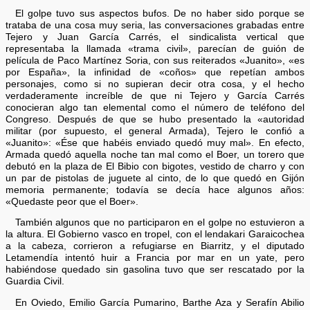
El golpe tuvo sus aspectos bufos. De no haber sido porque se
trataba de una cosa muy seria, las conversaciones grabadas entre
Tejero y Juan García Carrés, el sindicalista vertical que
representaba la llamada «trama civil», parecían de guión de
película de Paco Martínez Soria, con sus reiterados «Juanito», «es
por España», la infinidad de «coños» que repetían ambos
personajes, como si no supieran decir otra cosa, y el hecho
verdaderamente increíble de que ni Tejero y García Carrés
conocieran algo tan elemental como el número de teléfono del
Congreso. Después de que se hubo presentado la «autoridad
militar (por supuesto, el general Armada), Tejero le confió a
«Juanito»: «Ése que habéis enviado quedó muy mal». En efecto,
Armada quedó aquella noche tan mal como el Boer, un torero que
debutó en la plaza de El Bibio con bigotes, vestido de charro y con
un par de pistolas de juguete al cinto, de lo que quedó en Gijón
memoria permanente; todavía se decía hace algunos años:
«Quedaste peor que el Boer».
También algunos que no participaron en el golpe no estuvieron a
la altura. El Gobierno vasco en tropel, con el lendakari Garaicochea
a la cabeza, corrieron a refugiarse en Biarritz, y el diputado
Letamendía intentó huir a Francia por mar en un yate, pero
habiéndose quedado sin gasolina tuvo que ser rescatado por la
Guardia Civil.
En Oviedo, Emilio García Pumarino, Barthe Aza y Serafín Abilio