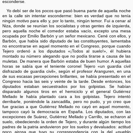
esconderse.
Yo debí ser de los pocos que pasó buena parte de aquella noche
en la calle sin intentar esconderme: bien es verdad que no tenía
ningún motivo para ello y, por lo tanto, ningún temor. Fui a cenar al
Niza, donde se reunían los socialistas y otras gentes de izquierda,
pero aquella noche el comedor estaba vacío, excepto una mesa
ocupada por Emilio Barbón y un señor mexicano. Cené con ellos, y
Barbón, que había sido diputado de las constituyentes, lamentaba
no encontrarse en aquel momento en el Congreso, porque cuando
Tejero ordenó a los diputados «¡Todos al suelo!», él hubiera
montado su número alegando que no podía tirarse a causa de las
muletas. De manera que Barbón estaba de buen humor. A aquellas
horas se sabía que el teniente coronel Tejero «un guardia civil
disfrazado de guardia civil», según el profesor Aranguren, en una
de sus escasas percepciones brillantes, se había presentado en el
Congreso hacia las seis y veinte de la tarde. Desde entonces, los
diputados estaban secuestrados por los golpistas. Se habían
disparado algunos tiros en el hemiciclo y el general Gutiérrez
Mellado le había plantado cara a los golpistas. Tejero intentó
derribarle, poniéndole la zancadilla, pero no pudo, y yo creo que
fue gracias a que Gutiérrez Mellado no cayó en aquel momento,
tampoco cayó la democracia en España. Los diputados, con las
excepciones de Suárez, Gutiérrez Mellado y Carrillo, se echaron al
suelo, obedeciendo la orden de Tejero, y durante algún tiempo los
padres de la patria anduvieron por los suelos y devaluados: actitud
poco airosa que tuvo su correspondencia con la del «pueblo