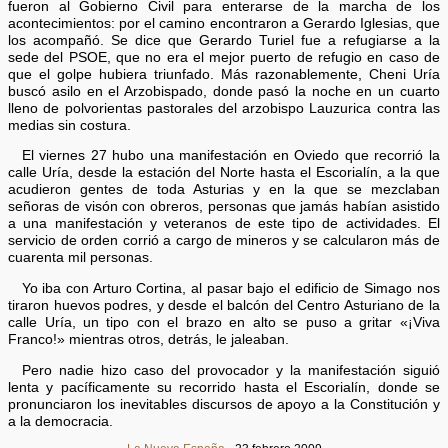
fueron al Gobierno Civil para enterarse de la marcha de los
acontecimientos: por el camino encontraron a Gerardo Iglesias, que
los acompañó. Se dice que Gerardo Turiel fue a refugiarse a la
sede del PSOE, que no era el mejor puerto de refugio en caso de
que el golpe hubiera triunfado. Más razonablemente, Cheni Uría
buscó asilo en el Arzobispado, donde pasó la noche en un cuarto
lleno de polvorientas pastorales del arzobispo Lauzurica contra las
medias sin costura.
El viernes 27 hubo una manifestación en Oviedo que recorrió la
calle Uría, desde la estación del Norte hasta el Escorialín, a la que
acudieron gentes de toda Asturias y en la que se mezclaban
señoras de visón con obreros, personas que jamás habían asistido
a una manifestación y veteranos de este tipo de actividades. El
servicio de orden corrió a cargo de mineros y se calcularon más de
cuarenta mil personas.
Yo iba con Arturo Cortina, al pasar bajo el edificio de Simago nos
tiraron huevos podres, y desde el balcón del Centro Asturiano de la
calle Uría, un tipo con el brazo en alto se puso a gritar «¡Viva
Franco!» mientras otros, detrás, le jaleaban.
Pero nadie hizo caso del provocador y la manifestación siguió
lenta y pacíficamente su recorrido hasta el Escorialín, donde se
pronunciaron los inevitables discursos de apoyo a la Constitución y
a la democracia.