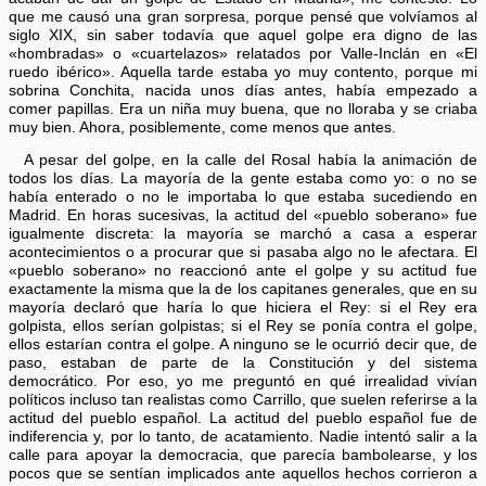
que me causó una gran sorpresa, porque pensé que volvíamos al
siglo XIX, sin saber todavía que aquel golpe era digno de las
«hombradas» o «cuartelazos» relatados por Valle-Inclán en «El
ruedo ibérico». Aquella tarde estaba yo muy contento, porque mi
sobrina Conchita, nacida unos días antes, había empezado a
comer papillas. Era un niña muy buena, que no lloraba y se criaba
muy bien. Ahora, posiblemente, come menos que antes.
A pesar del golpe, en la calle del Rosal había la animación de
todos los días. La mayoría de la gente estaba como yo: o no se
había enterado o no le importaba lo que estaba sucediendo en
Madrid. En horas sucesivas, la actitud del «pueblo soberano» fue
igualmente discreta: la mayoría se marchó a casa a esperar
acontecimientos o a procurar que si pasaba algo no le afectara. El
«pueblo soberano» no reaccionó ante el golpe y su actitud fue
exactamente la misma que la de los capitanes generales, que en su
mayoría declaró que haría lo que hiciera el Rey: si el Rey era
golpista, ellos serían golpistas; si el Rey se ponía contra el golpe,
ellos estarían contra el golpe. A ninguno se le ocurrió decir que, de
paso, estaban de parte de la Constitución y del sistema
democrático. Por eso, yo me preguntó en qué irrealidad vivían
políticos incluso tan realistas como Carrillo, que suelen referirse a la
actitud del pueblo español. La actitud del pueblo español fue de
indiferencia y, por lo tanto, de acatamiento. Nadie intentó salir a la
calle para apoyar la democracia, que parecía bambolearse, y los
pocos que se sentían implicados ante aquellos hechos corrieron a