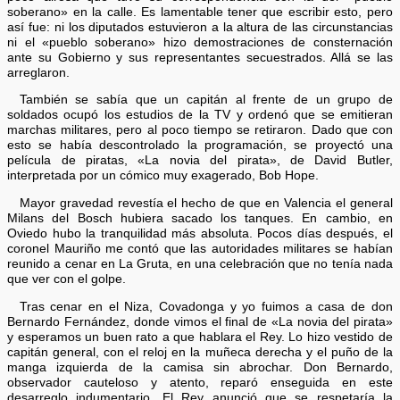
soberano» en la calle. Es lamentable tener que escribir esto, pero
así fue: ni los diputados estuvieron a la altura de las circunstancias
ni el «pueblo soberano» hizo demostraciones de consternación
ante su Gobierno y sus representantes secuestrados. Allá se las
arreglaron.
También se sabía que un capitán al frente de un grupo de
soldados ocupó los estudios de la TV y ordenó que se emitieran
marchas militares, pero al poco tiempo se retiraron. Dado que con
esto se había descontrolado la programación, se proyectó una
película de piratas, «La novia del pirata», de David Butler,
interpretada por un cómico muy exagerado, Bob Hope.
Mayor gravedad revestía el hecho de que en Valencia el general
Milans del Bosch hubiera sacado los tanques. En cambio, en
Oviedo hubo la tranquilidad más absoluta. Pocos días después, el
coronel Mauriño me contó que las autoridades militares se habían
reunido a cenar en La Gruta, en una celebración que no tenía nada
que ver con el golpe.
Tras cenar en el Niza, Covadonga y yo fuimos a casa de don
Bernardo Fernández, donde vimos el final de «La novia del pirata»
y esperamos un buen rato a que hablara el Rey. Lo hizo vestido de
capitán general, con el reloj en la muñeca derecha y el puño de la
manga izquierda de la camisa sin abrochar. Don Bernardo,
observador cauteloso y atento, reparó enseguida en este
desarreglo indumentario. El Rey anunció que se respetaría la