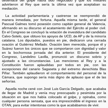
desenlace del golpe había sido negociado y que los militares
advirtieron al Rey que sería la última vez que aceptaban su
mediación.
La actividad parlamentaria y castrense se reemprendió de
manera inmediata, por fortuna. Aquella misma tarde, el general
Pascual Galmes tomó posesión como capitán general de Valencia,
afirmando en su discurso el acatamiento del Ejército al poder civil.
En el Congreso se concluyó la votación de investidura del candidato
Calvo-Sotelo, que obtuvo los apoyos de UCD, de AP y de la minoría
catalana. Los diputados, puestos en pie, dedicaron una cerrada
ovación al Gutiérrez Mellado. Ovación bien merecida, porque él y
Suárez fueron los únicos que se comportaron con dignidad y valor
en la bochornosa jornada del día anterior. El presidente del
Congreso, Landelino Lavilla, pronunció un discurso sobrio y
ajustado a las circunstancias. Las menciones al Rey y a la
Constitución fueron aplaudidas por todos en pie, con las
excepciones del canario Sagaseta y del extremo derechista Blas
Piñar. También aplaudieron el comportamiento del personal de la
Cámara, que supongo sería más digno de aplauso que el de las
señorías.
Aquella noche cené con José Luis García Delgado, que acababa
de llegar de Madrid y venía muy preocupado y pesimista por la
situación en que nos había colocado el golpe, y opinaba, como
cualquier persona sensata, que era imprescindible el ingreso en la
OTAN, para evitar intentonas como la que acabábamos de vivir.