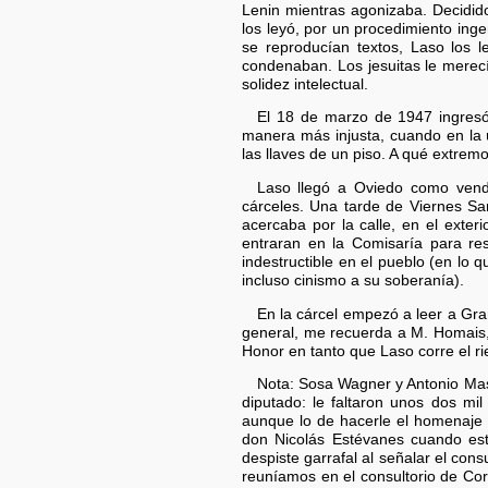
Lenin mientras agonizaba. Decidido
los leyó, por un procedimiento inge
se reproducían textos, Laso los le
condenaban. Los jesuitas le merec
solidez intelectual.
El 18 de marzo de 1947 ingresó
manera más injusta, cuando en la ú
las llaves de un piso. A qué extremos
Laso llegó a Oviedo como vende
cárceles. Una tarde de Viernes Sa
acercaba por la calle, en el exter
entraran en la Comisaría para res
indestructible en el pueblo (en lo
incluso cinismo a su soberanía).
En la cárcel empezó a leer a Gra
general, me recuerda a M. Homais
Honor en tanto que Laso corre el r
Nota: Sosa Wagner y Antonio Masi
diputado: le faltaron unos dos mi
aunque lo de hacerle el homenaje a
don Nicolás Estévanes cuando est
despiste garrafal al señalar el co
reuníamos en el consultorio de Co