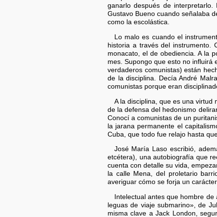
ganarlo después de interpretarlo.
Gustavo Bueno cuando señalaba des
como la escolástica.
Lo malo es cuando el instrumento
historia a través del instrumento
monacato, el de obediencia. A la p
mes. Supongo que esto no influirá e
verdaderos comunistas) están hech
de la disciplina. Decía André Malr
comunistas porque eran disciplinad
A la disciplina, que es una virtu
de la defensa del hedonismo deli
Conocí a comunistas de un puritanis
la jarana permanente el capitalis
Cuba, que todo fue relajo hasta qu
José María Laso escribió, además
etcétera), una autobiografía que r
cuenta con detalle su vida, empezan
la calle Mena, del proletario bar
averiguar cómo se forja un carácter
Intelectual antes que hombre de a
leguas de viaje submarino», de Jul
misma clave a Jack London, segur