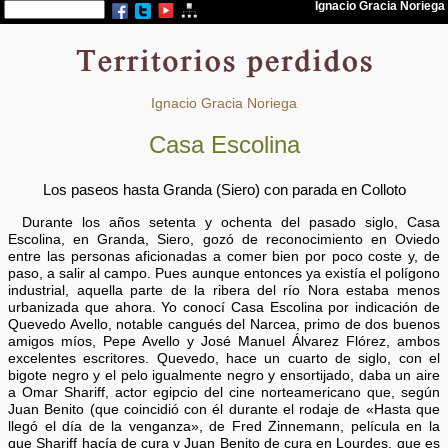
Ignacio Gracia Noriega
Casa Escolina
Los paseos hasta Granda (Siero) con parada en Colloto
Durante los años setenta y ochenta del pasado siglo, Casa
Escolina, en Granda, Siero, gozó de reconocimiento en Oviedo
entre las personas aficionadas a comer bien por poco coste y, de
paso, a salir al campo. Pues aunque entonces ya existía el polígono
industrial, aquella parte de la ribera del río Nora estaba menos
urbanizada que ahora. Yo conocí Casa Escolina por indicación de
Quevedo Avello, notable cangués del Narcea, primo de dos buenos
amigos míos, Pepe Avello y José Manuel Álvarez Flórez, ambos
excelentes escritores. Quevedo, hace un cuarto de siglo, con el
bigote negro y el pelo igualmente negro y ensortijado, daba un aire
a Omar Shariff, actor egipcio del cine norteamericano que, según
Juan Benito (que coincidió con él durante el rodaje de «Hasta que
llegó el día de la venganza», de Fred Zinnemann, película en la
que Shariff hacía de cura y Juan Benito de cura en Lourdes, que es