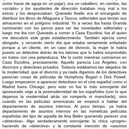
como hacer de aguja en un pajar), era un caballero; en cambio, las
«scripts» y los ayudantes de dirección trataban muy mal a los
extras y los despreciaban. Quevedo Avello era el encargado de
distribuir los libros de Alfaguara y Taurus, editoriales que tenían sus
almacenes en el polígono industrial. Yo a veces iba hasta Granda
caminando con los perros para ver las novedades editoriales y
luego me iba con Quevedo a comer a Casa Escolina: fue él quien
me descubrió este grato establecimiento. También ejercía como
abogado, y recuerdo cierto día que estaba seriamente enfadado
porque a un cliente, en un caso de divorcio, la mujer le había
puesto un detective detrás de los talones que lo había sorprendido
en tratos con una pelandusca. Me lo contó mientras comíamos en
Casa Escolina, precisamente. Aquello parecía Los Ángeles, con
divorcios y detectives privados. Todavía estábamos tan alejados de
la modernidad, que el divorcio y ya nada digamos de los detectives
parecían cosas de películas de Humphrey Bogart o Dick Powell.
Luego empezaron a aparecer detectives en el cine español como si
Madrid fuera Chicago; pero esto no fue lo más sonrojante del
apresurado viaje a la posmodernidad de los españoles (con lo que
dejamos la modernidad atrás sin romperla ni mancharla), sino
cuando en las películas americanas se empezó a hablar del
departamento de asuntos internos. Al poco tiempo, ya había
departamento de asuntos internos en las miméticas películas
españolas del tipo de aquella de Ana Belén queriendo parecer una
«detectiva». Algo verdaderamente sonrojante: la chica «progre»
haciendo de «detectiva» y la constante mención de «asuntos