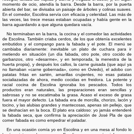
momento de ocio, atendía la barra. Desde la barra, por la puerta
abierta del bar, se divisaba un paisaje de árboles y colinas suaves.
En el comedor, Escolina servía con eficacia y celeridad. Las más de
las veces, las trece mesas estaban ocupadas y había gente en la
barra aguardando a que alguna quedara vacía.
No terminaban en la barra, la cocina y el comedor las actividades
de Escolina. También criaba cerdos, de los que obtenía excelentes
embutidos y el compango para la fabada y el pote. El menú se
cambiaba diariamente: inevitable un plato de cuchara para ir
metiendo en situación (un día fabada, otro pote, otro cocido de
garbanzos, otro «desarme», y en temporada, la menestra de la
huerta propia), y después los callos, la carne guisada (que aquí ya
no llamaban «carne gobernada», como en Oviedo), el adobo con
patatas fritas en sartén, amarillas crujientes, no esas patatas
socialiazadas de ahora, medio cocidas en freidora. La potente y
racial cocina de Escolina ignoraba los pescados. Todos los
productos eran naturales, las preparaciones eran sencillas y
sabrosas y no se escatimaba la grasa. Acaso el exceso de grasa
fuera el mayor defecto. La fabada era de morcilla, chorizo, lacón y
tocino, y las alubias grandes y mantecosas, apenas sin pellejo, que
se deshacían en la boca. El plato era caldoso: yo jamás entenderé
la fabada seca, que confirma la apreciación de José Pla de que
comer fabada es como empedrar el paladar.
En una ocasión comía yo en Escolina y en una mesa al fondo lo