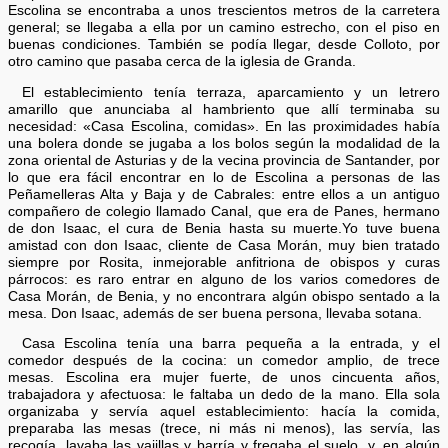
Escolina se encontraba a unos trescientos metros de la carretera
general; se llegaba a ella por un camino estrecho, con el piso en
buenas condiciones. También se podía llegar, desde Colloto, por
otro camino que pasaba cerca de la iglesia de Granda.
El establecimiento tenía terraza, aparcamiento y un letrero
amarillo que anunciaba al hambriento que allí terminaba su
necesidad: «Casa Escolina, comidas». En las proximidades había
una bolera donde se jugaba a los bolos según la modalidad de la
zona oriental de Asturias y de la vecina provincia de Santander, por
lo que era fácil encontrar en lo de Escolina a personas de las
Peñamelleras Alta y Baja y de Cabrales: entre ellos a un antiguo
compañero de colegio llamado Canal, que era de Panes, hermano
de don Isaac, el cura de Benia hasta su muerte.Yo tuve buena
amistad con don Isaac, cliente de Casa Morán, muy bien tratado
siempre por Rosita, inmejorable anfitriona de obispos y curas
párrocos: es raro entrar en alguno de los varios comedores de
Casa Morán, de Benia, y no encontrara algún obispo sentado a la
mesa. Don Isaac, además de ser buena persona, llevaba sotana.
Casa Escolina tenía una barra pequeña a la entrada, y el
comedor después de la cocina: un comedor amplio, de trece
mesas. Escolina era mujer fuerte, de unos cincuenta años,
trabajadora y afectuosa: le faltaba un dedo de la mano. Ella sola
organizaba y servía aquel establecimiento: hacía la comida,
preparaba las mesas (trece, ni más ni menos), las servía, las
recogía, lavaba las vajillas y barría y fregaba el suelo, y, en algún