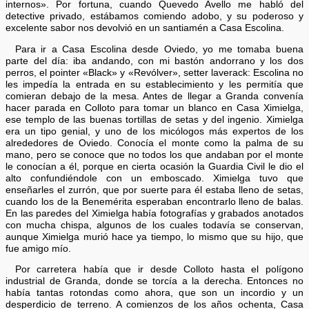
internos». Por fortuna, cuando Quevedo Avello me habló del
detective privado, estábamos comiendo adobo, y su poderoso y
excelente sabor nos devolvió en un santiamén a Casa Escolina.
Para ir a Casa Escolina desde Oviedo, yo me tomaba buena
parte del día: iba andando, con mi bastón andorrano y los dos
perros, el pointer «Black» y «Revólver», setter laverack: Escolina no
les impedía la entrada en su establecimiento y les permitía que
comieran debajo de la mesa. Antes de llegar a Granda convenía
hacer parada en Colloto para tomar un blanco en Casa Ximielga,
ese templo de las buenas tortillas de setas y del ingenio. Ximielga
era un tipo genial, y uno de los micólogos más expertos de los
alrededores de Oviedo. Conocía el monte como la palma de su
mano, pero se conoce que no todos los que andaban por el monte
le conocían a él, porque en cierta ocasión la Guardia Civil le dio el
alto confundiéndole con un emboscado. Ximielga tuvo que
enseñarles el zurrón, que por suerte para él estaba lleno de setas,
cuando los de la Benemérita esperaban encontrarlo lleno de balas.
En las paredes del Ximielga había fotografías y grabados anotados
con mucha chispa, algunos de los cuales todavía se conservan,
aunque Ximielga murió hace ya tiempo, lo mismo que su hijo, que
fue amigo mío.
Por carretera había que ir desde Colloto hasta el polígono
industrial de Granda, donde se torcía a la derecha. Entonces no
había tantas rotondas como ahora, que son un incordio y un
desperdicio de terreno. A comienzos de los años ochenta, Casa