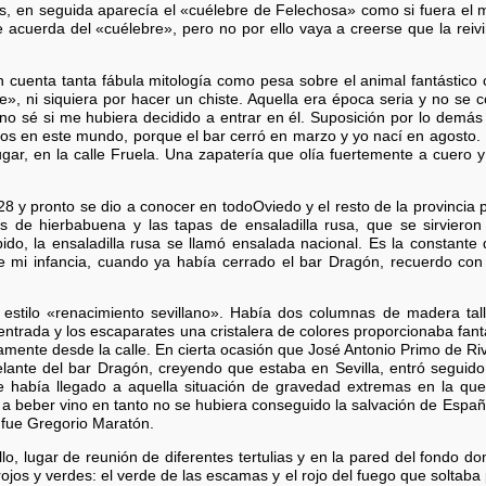
llas, en seguida aparecía el «cuélebre de Felechosa» como si fuera el 
acuerda del «cuélebre», pero no por ello vaya a creerse que la reivi
n cuenta tanta fábula mitología como pesa sobre el animal fantástic
e», ni siquiera por hacer un chiste. Aquella era época seria y no se
o sé si me hubiera decidido a entrar en él. Suposición por lo demás 
imos en este mundo, porque el bar cerró en marzo y yo nací en agosto. 
gar, en la calle Fruela. Una zapatería que olía fuertemente a cuero
8 y pronto se dio a conocer en todoOviedo y el resto de la provincia p
s de hierbabuena y las tapas de ensaladilla rusa, que se sirvieron 
ido, la ensaladilla rusa se llamó ensalada nacional. Es la constante
i infancia, cuando ya había cerrado el bar Dragón, recuerdo con n
 estilo «renacimiento sevillano». Había dos columnas de madera tal
entrada y los escaparates una cristalera de colores proporcionaba fantás
mente desde la calle. En cierta ocasión que José Antonio Primo de Riv
delante del bar Dragón, creyendo que estaba en Sevilla, entró seguido
había llegado a aquella situación de gravedad extremas en la que 
 a beber vino en tanto no se hubiera conseguido la salvación de Espa
 fue Gregorio Maratón.
illo, lugar de reunión de diferentes tertulias y en la pared del fondo
rojos y verdes: el verde de las escamas y el rojo del fuego que soltaba 