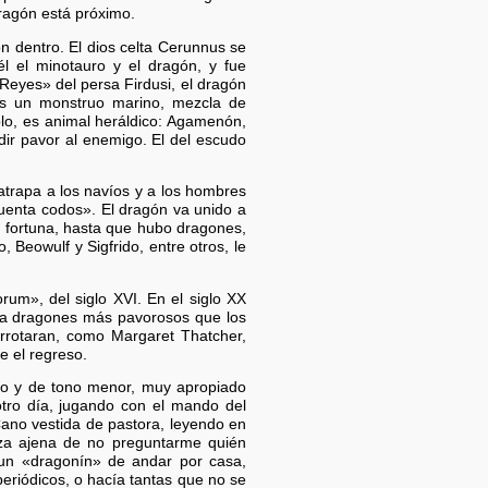
ragón está próximo.
n dentro. El dios celta Cerunnus se
l el minotauro y el dragón, y fue
Reyes» del persa Firdusi, el dragón
 es un monstruo marino, mezcla de
blo, es animal heráldico: Agamenón,
dir pavor al enemigo. El del escudo
trapa a los navíos y a los hombres
cuenta codos». El dragón va unido a
r fortuna, hasta que hubo dragones,
Beowulf y Sigfrido, entre otros, le
um», del siglo XVI. En el siglo XX
da a dragones más pavorosos que los
errotaran, como Margaret Thatcher,
e el regreso.
do y de tono menor, muy apropiado
otro día, jugando con el mando del
ano vestida de pastora, leyendo en
nza ajena de no preguntarme quién
s un «dragonín» de andar por casa,
periódicos, o hacía tantas que no se