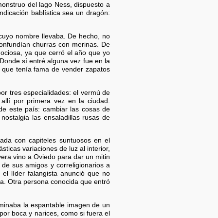
monstruo del lago Ness, dispuesto a
ndicación bablística sea un dragón:
o cuyo nombre llevaba. De hecho, no
 confundían churras con merinas. De
ociosa, ya que cerró el año que yo
Donde sí entré alguna vez fue en la
 y que tenía fama de vender zapatos
or tres especialidades: el vermú de
allí por primera vez en la ciudad.
 de este país: cambiar las cosas de
ostalgia las ensaladillas rusas de
lada con capiteles suntuosos en el
ticas variaciones de luz al interior,
era vino a Oviedo para dar un mitin
 de sus amigos y correligionarios a
el líder falangista anunció que no
ña. Otra persona conocida que entró
 dominaba la espantable imagen de un
por boca y narices, como si fuera el