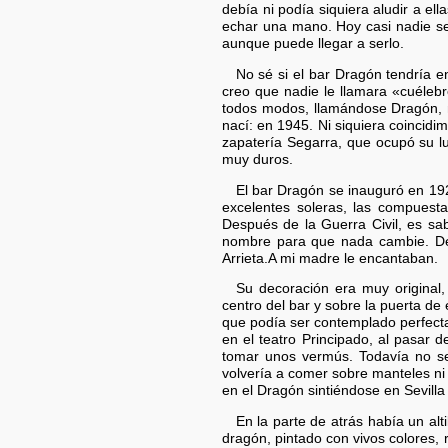
debía ni podía siquiera aludir a e
echar una mano. Hoy casi nadie se 
aunque puede llegar a serlo.
No sé si el bar Dragón tendría e
creo que nadie le llamara «cuélebr
todos modos, llamándose Dragón, n
nací: en 1945. Ni siquiera coincid
zapatería Segarra, que ocupó su lu
muy duros.
El bar Dragón se inauguró en 192
excelentes soleras, las compuesta
Después de la Guerra Civil, es sab
nombre para que nada cambie. De m
Arrieta.A mi madre le encantaban.
Su decoración era muy original,
centro del bar y sobre la puerta de 
que podía ser contemplado perfecta
en el teatro Principado, al pasar 
tomar unos vermús. Todavía no se 
volvería a comer sobre manteles ni
en el Dragón sintiéndose en Sevilla
En la parte de atrás había un alt
dragón, pintado con vivos colores, 