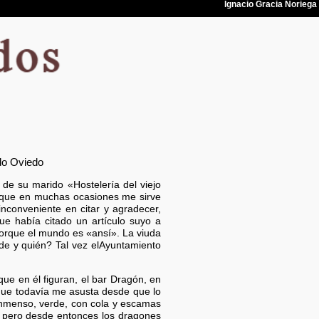
odo Oviedo
 de su marido «Hostelería del viejo
ro que en muchas ocasiones me sirve
inconveniente en citar y agradecer,
e había citado un artículo suyo a
 porque el mundo es «ansí». La viuda
nde y quién? Tal vez elAyuntamiento
que en él figuran, el bar Dragón, en
que todavía me asusta desde que lo
 inmenso, verde, con cola y escamas
a, pero desde entonces los dragones