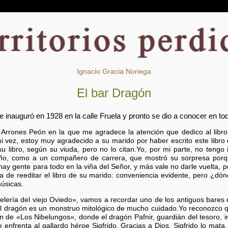
Ignacio Gracia Noriega
El bar Dragón
se inauguró en 1928 en la calle Fruela y pronto se dio a conocer en t
 Arrones Peón en la que me agradece la atención que dedico al libro
mi vez, estoy muy agradecido a su marido por haber escrito este lib
 libro, según su viuda, pero no lo citan.Yo, por mi parte, no tengo 
ño, como a un compañero de carrera, que mostró su sorpresa porqu
 hay gente para todo en la viña del Señor, y más vale no darle vuelta,
 de reeditar el libro de su marido: conveniencia evidente, pero ¿dó
músicas.
elería del viejo Oviedo», vamos a recordar uno de los antiguos bares 
! El dragón es un monstruo mitológico de mucho cuidado.Yo reconozco 
ión de «Los Nibelungos», donde el dragón Pafnir, guardián del tesoro,
e enfrenta al gallardo héroe Sigfrido. Gracias a Dios, Sigfrido lo mat