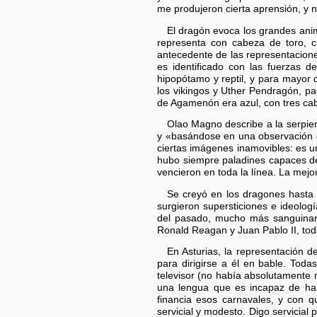
me produjeron cierta aprensión, y 
El dragón evoca los grandes anim
representa con cabeza de toro, c
antecedente de las representacione
es identificado con las fuerzas 
hipopótamo y reptil, y para mayor 
los vikingos y Uther Pendragón, pa
de Agamenón era azul, con tres ca
Olao Magno describe a la serpie
y «basándose en una observación de
ciertas imágenes inamovibles: es u
hubo siempre paladines capaces de 
vencieron en toda la línea. La mejo
Se creyó en los dragones hasta 
surgieron supersticiones e ideolog
del pasado, mucho más sanguinario
Ronald Reagan y Juan Pablo II, tod
En Asturias, la representación
para dirigirse a él en bable. Tod
televisor (no había absolutamente
una lengua que es incapaz de hab
financia esos carnavales, y con q
servicial y modesto. Digo servicial