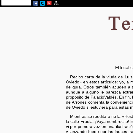
El local 
Recibo carta de la viuda de Luis
Oviedo» en estos artículos: yo, a 
de guía. Otros también acuden a su
aunque a alguno le parezca extra
propósito de PalacioValdés. En fin,
de Arrones comenta la conveniencia
de Oviedo si estuviera para estas 
Mientras se reedita o no la «Host
la calle Fruela. ¡Vaya nombrecito
vi por primera vez en una ilustrac
y lanzando fuego por las fauces, s