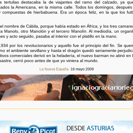
s tertulias destacaba la de viajantes del ramo del calzado, ya que
dos la Americana, en la misma calle. Todos los domingos, después de
y compuestas de hierbabuena. Era un época feliz, en la que los fut
 el nombre de Cábila, porque había estado en África, y los tres camar
Manolo, otro Manolón y el tercero Manolín. Al mediodía, un organill
s y acto seguido, pasaba al interior con el platillo en la mano.
4 por los revolucionarios y aquello fue el principio del fin. Se qu
mo el ambiente sevillano y hasta el dragón quedó seriamente perjudic
otivos comerciales derivó en la heladería, el nuevo barman no atinó en
sastre, cerró poco antes de que yo viniera al mundo.
La Nueva España
·16 mayo 2009