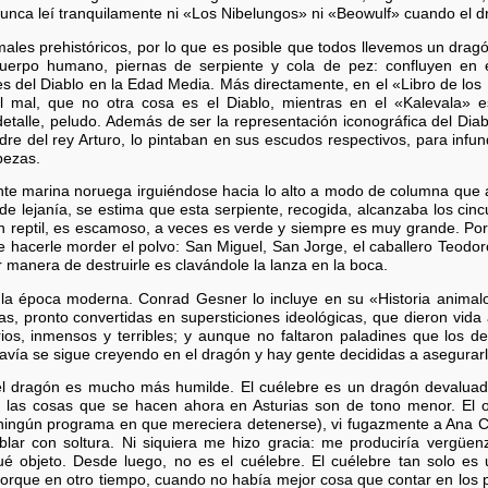
nunca leí tranquilamente ni «Los Nibelungos» ni «Beowulf» cuando el d
ales prehistóricos, por lo que es posible que todos llevemos un dragó
uerpo humano, piernas de serpiente y cola de pez: confluyen en é
s del Diablo en la Edad Media. Más directamente, en el «Libro de los 
del mal, que no otra cosa es el Diablo, mientras en el «Kalevala»
detalle, peludo. Además de ser la representación iconográfica del Dia
dre del rey Arturo, lo pintaban en sus escudos respectivos, para infun
bezas.
nte marina noruega irguiéndose hacia lo alto a modo de columna que a
 lejanía, se estima que esta serpiente, recogida, alcanzaba los cin
n reptil, es escamoso, a veces es verde y siempre es muy grande. Po
hacerle morder el polvo: San Miguel, San Jorge, el caballero Teodoro, 
r manera de destruirle es clavándole la lanza en la boca.
la época moderna. Conrad Gesner lo incluye en su «Historia animalor
ías, pronto convertidas en supersticiones ideológicas, que dieron vi
s, inmensos y terribles; y aunque no faltaron paladines que los d
avía se sigue creyendo en el dragón y hay gente decididas a asegurarl
 del dragón es mucho más humilde. El cuélebre es un dragón devalua
as las cosas que se hacen ahora en Asturias son de tono menor. El 
 ningún programa en que mereciera detenerse), vi fugazmente a Ana C
lar con soltura. Ni siquiera me hizo gracia: me produciría vergüe
ué objeto. Desde luego, no es el cuélebre. El cuélebre tan solo e
 porque en otro tiempo, cuando no había mejor cosa que contar en los 