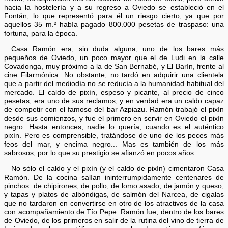
hacia la hostelería y a su regreso a Oviedo se estableció en el
Fontán, lo que representó para él un riesgo cierto, ya que por
aquellos 35 m.² había pagado 800.000 pesetas de traspaso: una
fortuna, para la época.
Casa Ramón era, sin duda alguna, uno de los bares más
pequeños de Oviedo, un poco mayor que el de Ludi en la calle
Covadonga, muy próximo a la de San Bernabé, y El Barín, frente al
cine Filarmónica. No obstante, no tardó en adquirir una clientela
que a partir del mediodía no se reducía a la humanidad habitual del
mercado. El caldo de pixín, espeso y picante, al precio de cinco
pesetas, era uno de sus reclamos, y en verdad era un caldo capaz
de competir con el famoso del bar Azpiazu. Ramón trabajó el pixín
desde sus comienzos, y fue el primero en servir en Oviedo el pixín
negro. Hasta entonces, nadie lo quería, cuando es el auténtico
pixín. Pero es comprensible, tratándose de uno de los peces más
feos del mar, y encima negro... Mas es también de los más
sabrosos, por lo que su prestigio se afianzó en pocos años.
No sólo el caldo y el pixín (y el caldo de pixín) cimentaron Casa
Ramón. De la cocina salían ininterrumpidamente centenares de
pinchos: de chipirones, de pollo, de lomo asado, de jamón y queso,
y tapas y platos de albóndigas, de salmón del Narcea, de cigalas
que no tardaron en convertirse en otro de los atractivos de la casa
con acompañamiento de Tío Pepe. Ramón fue, dentro de los bares
de Oviedo, de los primeros en salir de la rutina del vino de tierra de