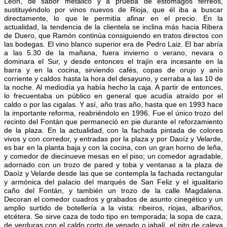
León, de sabor metálico y a prueba de estómagos férreos,
sustituyéndolo por vinos nuevos de Rioja, que él iba a buscar
directamente, lo que le permitía afinar en el precio. En la
actualidad, la tendencia de la clientela se inclina más hacia Ribera
de Duero, que Ramón continúa consiguiendo en tratos directos con
las bodegas. El vino blanco superior era de Pedro Laiz. El bar abría
a las 5.30 de la mañana, fuera invierno o verano, nevara o
dominara el Sur, y desde entonces el trajín era incesante en la
barra y en la cocina, sirviendo cafés, copas de orujo y anís
corriente y caldos hasta la hora del desayuno, y cerraba a las 10 de
la noche. Al mediodía ya había hecho la caja. A partir de entonces,
lo frecuentaba un público en general que acudía atraído por el
caldo o por las cigalas. Y así, año tras año, hasta que en 1993 hace
la importante reforma, reabriéndolo en 1996. Fue el único trozo del
recinto del Fontán que permaneció en pie durante el reforzamiento
de la plaza. En la actualidad, con la fachada pintada de colores
vivos y con corredor, y entradas por la plaza y por Daoíz y Velarde,
es bar en la planta baja y con la cocina, con un gran horno de leña,
y comedor de diecinueve mesas en el piso; un comedor agradable,
adornado con un trozo de pared y toba y ventanas a la plaza de
Daoíz y Velarde desde las que se contempla la fachada rectangular
y armónica del palacio del marqués de San Feliz y el igualitario
caño del Fontán, y también un trozo de la calle Magdalena.
Decoran el comedor cuadros y grabados de asunto cinegético y un
amplio surtido de botellería a la vista: ribeiros, riojas, albariños,
etcétera. Se sirve caza de todo tipo en temporada; la sopa de caza,
de verduras con el caldo corto de venado o jabalí, el pito de caleya