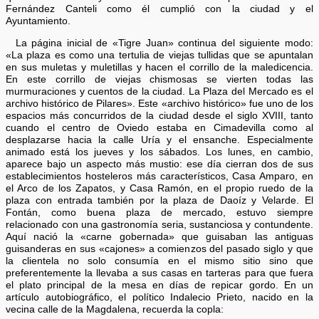
Fernández Canteli como él cumplió con la ciudad y el
Ayuntamiento.
La página inicial de «Tigre Juan» continua del siguiente modo:
«La plaza es como una tertulia de viejas tullidas que se apuntalan
en sus muletas y muletillas y hacen el corrillo de la maledicencia.
En este corrillo de viejas chismosas se vierten todas las
murmuraciones y cuentos de la ciudad. La Plaza del Mercado es el
archivo histórico de Pilares». Este «archivo histórico» fue uno de los
espacios más concurridos de la ciudad desde el siglo XVIII, tanto
cuando el centro de Oviedo estaba en Cimadevilla como al
desplazarse hacia la calle Uría y el ensanche. Especialmente
animado está los jueves y los sábados. Los lunes, en cambio,
aparece bajo un aspecto más mustio: ese día cierran dos de sus
establecimientos hosteleros más característicos, Casa Amparo, en
el Arco de los Zapatos, y Casa Ramón, en el propio ruedo de la
plaza con entrada también por la plaza de Daoíz y Velarde. El
Fontán, como buena plaza de mercado, estuvo siempre
relacionado con una gastronomía seria, sustanciosa y contundente.
Aquí nació la «carne gobernada» que guisaban las antiguas
guisanderas en sus «cajones» a comienzos del pasado siglo y que
la clientela no solo consumía en el mismo sitio sino que
preferentemente la llevaba a sus casas en tarteras para que fuera
el plato principal de la mesa en días de repicar gordo. En un
artículo autobiográfico, el político Indalecio Prieto, nacido en la
vecina calle de la Magdalena, recuerda la copla: