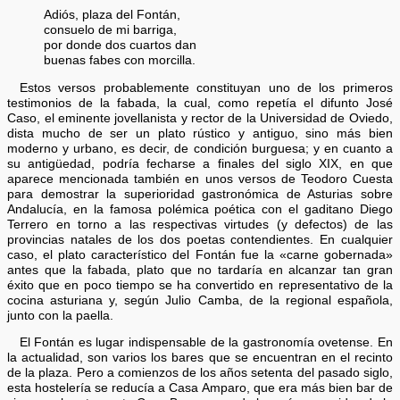
Adiós, plaza del Fontán,
consuelo de mi barriga,
por donde dos cuartos dan
buenas fabes con morcilla.
Estos versos probablemente constituyan uno de los primeros
testimonios de la fabada, la cual, como repetía el difunto José
Caso, el eminente jovellanista y rector de la Universidad de Oviedo,
dista mucho de ser un plato rústico y antiguo, sino más bien
moderno y urbano, es decir, de condición burguesa; y en cuanto a
su antigüedad, podría fecharse a finales del siglo XIX, en que
aparece mencionada también en unos versos de Teodoro Cuesta
para demostrar la superioridad gastronómica de Asturias sobre
Andalucía, en la famosa polémica poética con el gaditano Diego
Terrero en torno a las respectivas virtudes (y defectos) de las
provincias natales de los dos poetas contendientes. En cualquier
caso, el plato característico del Fontán fue la «carne gobernada»
antes que la fabada, plato que no tardaría en alcanzar tan gran
éxito que en poco tiempo se ha convertido en representativo de la
cocina asturiana y, según Julio Camba, de la regional española,
junto con la paella.
El Fontán es lugar indispensable de la gastronomía ovetense. En
la actualidad, son varios los bares que se encuentran en el recinto
de la plaza. Pero a comienzos de los años setenta del pasado siglo,
esta hostelería se reducía a Casa Amparo, que era más bien bar de