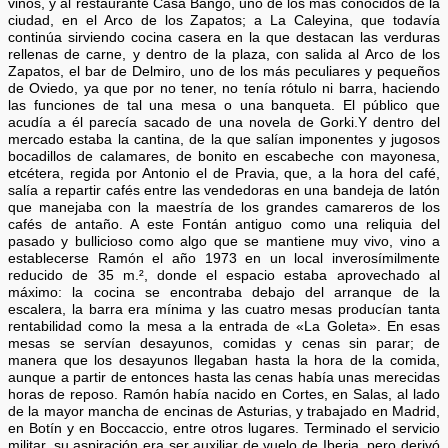
vinos, y al restaurante Casa Bango, uno de los más conocidos de la
ciudad, en el Arco de los Zapatos; a La Caleyina, que todavía
continúa sirviendo cocina casera en la que destacan las verduras
rellenas de carne, y dentro de la plaza, con salida al Arco de los
Zapatos, el bar de Delmiro, uno de los más peculiares y pequeños
de Oviedo, ya que por no tener, no tenía rótulo ni barra, haciendo
las funciones de tal una mesa o una banqueta. El público que
acudía a él parecía sacado de una novela de Gorki.Y dentro del
mercado estaba la cantina, de la que salían imponentes y jugosos
bocadillos de calamares, de bonito en escabeche con mayonesa,
etcétera, regida por Antonio el de Pravia, que, a la hora del café,
salía a repartir cafés entre las vendedoras en una bandeja de latón
que manejaba con la maestría de los grandes camareros de los
cafés de antaño. A este Fontán antiguo como una reliquia del
pasado y bullicioso como algo que se mantiene muy vivo, vino a
establecerse Ramón el año 1973 en un local inverosímilmente
reducido de 35 m.², donde el espacio estaba aprovechado al
máximo: la cocina se encontraba debajo del arranque de la
escalera, la barra era mínima y las cuatro mesas producían tanta
rentabilidad como la mesa a la entrada de «La Goleta». En esas
mesas se servían desayunos, comidas y cenas sin parar; de
manera que los desayunos llegaban hasta la hora de la comida,
aunque a partir de entonces hasta las cenas había unas merecidas
horas de reposo. Ramón había nacido en Cortes, en Salas, al lado
de la mayor mancha de encinas de Asturias, y trabajado en Madrid,
en Botín y en Boccaccio, entre otros lugares. Terminado el servicio
militar, su aspiración era ser auxiliar de vuelo de Iberia, pero derivó