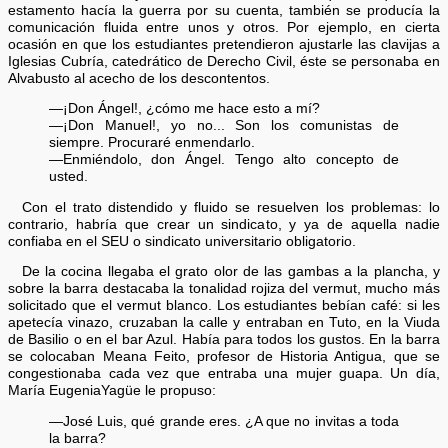
estamento hacía la guerra por su cuenta, también se producía la
comunicación fluida entre unos y otros. Por ejemplo, en cierta
ocasión en que los estudiantes pretendieron ajustarle las clavijas a
Iglesias Cubría, catedrático de Derecho Civil, éste se personaba en
Alvabusto al acecho de los descontentos.
—¡Don Ángel!, ¿cómo me hace esto a mí?
—¡Don Manuel!, yo no... Son los comunistas de
siempre. Procuraré enmendarlo.
—Enmiéndolo, don Ángel. Tengo alto concepto de
usted.
Con el trato distendido y fluido se resuelven los problemas: lo
contrario, habría que crear un sindicato, y ya de aquella nadie
confiaba en el SEU o sindicato universitario obligatorio.
De la cocina llegaba el grato olor de las gambas a la plancha, y
sobre la barra destacaba la tonalidad rojiza del vermut, mucho más
solicitado que el vermut blanco. Los estudiantes bebían café: si les
apetecía vinazo, cruzaban la calle y entraban en Tuto, en la Viuda
de Basilio o en el bar Azul. Había para todos los gustos. En la barra
se colocaban Meana Feito, profesor de Historia Antigua, que se
congestionaba cada vez que entraba una mujer guapa. Un día,
María EugeniaYagüe le propuso:
—José Luis, qué grande eres. ¿A que no invitas a toda
la barra?