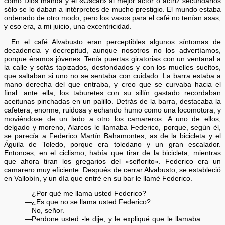
como Dios manda y el «Oscar» al mejor actor o actriz secundarios
sólo se lo daban a intérpretes de mucho prestigio. El mundo estaba
ordenado de otro modo, pero los vasos para el café no tenían asas,
y eso era, a mi juicio, una excentricidad.
En el café Alvabusto eran perceptibles algunos síntomas de
decadencia y decrepitud, aunque nosotros no los advertíamos,
porque éramos jóvenes. Tenía puertas giratorias con un ventanal a
la calle y sofás tapizados, desfondados y con los muelles sueltos,
que saltaban si uno no se sentaba con cuidado. La barra estaba a
mano derecha del que entraba, y creo que se curvaba hacia el
final: ante ella, los taburetes con su sillín gastado recordaban
aceitunas pinchadas en un palillo. Detrás de la barra, destacaba la
cafetera, enorme, ruidosa y echando humo como una locomotora, y
moviéndose de un lado a otro los camareros. A uno de ellos,
delgado y moreno, Alarcos le llamaba Federico, porque, según él,
se parecía a Federico Martín Bahamontes, as de la bicicleta y el
Águila de Toledo, porque era toledano y un gran escalador.
Entonces, en el ciclismo, había que tirar de la bicicleta, mientras
que ahora tiran los gregarios del «señorito». Federico era un
camarero muy eficiente. Después de cerrar Alvabusto, se estableció
en Vallobín, y un día que entré en su bar le llamé Federico.
—¿Por qué me llama usted Federico?
—¿Es que no se llama usted Federico?
—No, señor.
—Perdone usted -le dije; y le expliqué que le llamaba