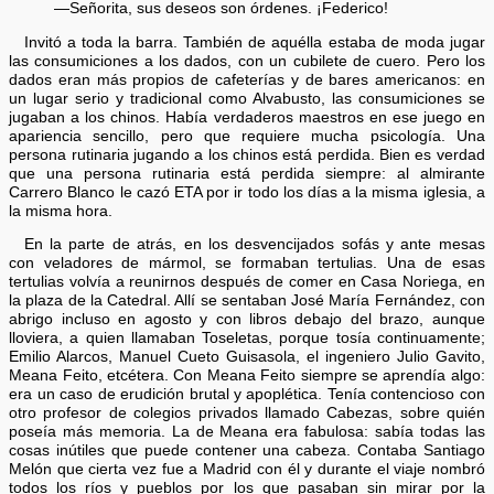
—Señorita, sus deseos son órdenes. ¡Federico!
Invitó a toda la barra. También de aquélla estaba de moda jugar
las consumiciones a los dados, con un cubilete de cuero. Pero los
dados eran más propios de cafeterías y de bares americanos: en
un lugar serio y tradicional como Alvabusto, las consumiciones se
jugaban a los chinos. Había verdaderos maestros en ese juego en
apariencia sencillo, pero que requiere mucha psicología. Una
persona rutinaria jugando a los chinos está perdida. Bien es verdad
que una persona rutinaria está perdida siempre: al almirante
Carrero Blanco le cazó ETA por ir todo los días a la misma iglesia, a
la misma hora.
En la parte de atrás, en los desvencijados sofás y ante mesas
con veladores de mármol, se formaban tertulias. Una de esas
tertulias volvía a reunirnos después de comer en Casa Noriega, en
la plaza de la Catedral. Allí se sentaban José María Fernández, con
abrigo incluso en agosto y con libros debajo del brazo, aunque
lloviera, a quien llamaban Toseletas, porque tosía continuamente;
Emilio Alarcos, Manuel Cueto Guisasola, el ingeniero Julio Gavito,
Meana Feito, etcétera. Con Meana Feito siempre se aprendía algo:
era un caso de erudición brutal y apoplética. Tenía contencioso con
otro profesor de colegios privados llamado Cabezas, sobre quién
poseía más memoria. La de Meana era fabulosa: sabía todas las
cosas inútiles que puede contener una cabeza. Contaba Santiago
Melón que cierta vez fue a Madrid con él y durante el viaje nombró
todos los ríos y pueblos por los que pasaban sin mirar por la