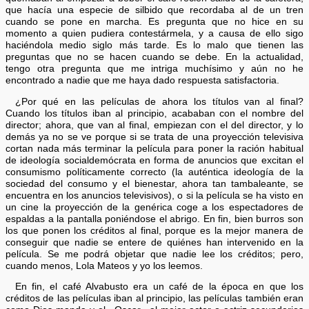
que hacía una especie de silbido que recordaba al de un tren
cuando se pone en marcha. Es pregunta que no hice en su
momento a quien pudiera contestármela, y a causa de ello sigo
haciéndola medio siglo más tarde. Es lo malo que tienen las
preguntas que no se hacen cuando se debe. En la actualidad,
tengo otra pregunta que me intriga muchísimo y aún no he
encontrado a nadie que me haya dado respuesta satisfactoria.
¿Por qué en las películas de ahora los títulos van al final?
Cuando los títulos iban al principio, acababan con el nombre del
director; ahora, que van al final, empiezan con el del director, y lo
demás ya no se ve porque si se trata de una proyección televisiva
cortan nada más terminar la película para poner la ración habitual
de ideología socialdemócrata en forma de anuncios que excitan el
consumismo políticamente correcto (la auténtica ideología de la
sociedad del consumo y el bienestar, ahora tan tambaleante, se
encuentra en los anuncios televisivos), o si la película se ha visto en
un cine la proyección de la genérica coge a los espectadores de
espaldas a la pantalla poniéndose el abrigo. En fin, bien burros son
los que ponen los créditos al final, porque es la mejor manera de
conseguir que nadie se entere de quiénes han intervenido en la
película. Se me podrá objetar que nadie lee los créditos; pero,
cuando menos, Lola Mateos y yo los leemos.
En fin, el café Alvabusto era un café de la época en que los
créditos de las películas iban al principio, las películas también eran