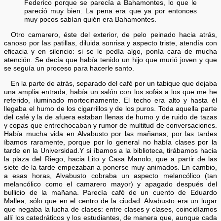
Federico porque se parecía a Bahamontes, lo que le
pareció muy bien. La pena era que ya por entonces
muy pocos sabían quién era Bahamontes.
Otro camarero, éste del exterior, de pelo peinado hacia atrás,
canoso por las patillas, diluida sonrisa y aspecto triste, atendía con
eficacia y en silencio: si se le pedía algo, ponía cara de mucha
atención. Se decía que había tenido un hijo que murió joven y que
se seguía un proceso para hacerle santo.
En la parte de atrás, separado del café por un tabique que dejaba
una amplia entrada, había un salón con los sofás a los que me he
referido, iluminado mortecinamente. El techo era alto y hasta él
llegaba el humo de los cigarrillos y de los puros. Toda aquella parte
del café y la de afuera estaban llenas de humo y de ruido de tazas
y copas que entrechocaban y rumor de multitud de conversaciones.
Había mucha vida en Alvabusto por las mañanas; por las tardes
íbamos raramente, porque por lo general no había clases por la
tarde en la Universidad.Y si íbamos a la biblioteca, tirábamos hacia
la plaza del Riego, hacia Lito y Casa Manolo, que a partir de las
siete de la tarde empezaban a ponerse muy animados. En cambio,
a esas horas, Alvabusto cobraba un aspecto melancólico (tan
melancólico como el camarero mayor) y apagado después del
bullicio de la mañana. Parecía café de un cuento de Eduardo
Mallea, sólo que en el centro de la ciudad. Alvabusto era un lugar
que negaba la lucha de clases: entre clases y clases, coincidíamos
allí los catedráticos y los estudiantes, de manera que, aunque cada