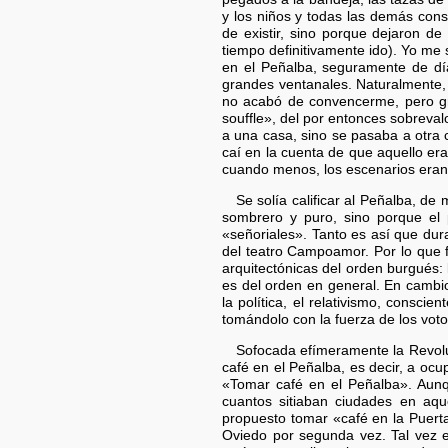
y los niños y todas las demás co
de existir, sino porque dejaron de 
tiempo definitivamente ido). Yo me 
en el Peñalba, seguramente de día
grandes ventanales. Naturalmente, 
no acabó de convencerme, pero gra
souffle», del por entonces sobreva
a una casa, sino se pasaba a otra c
caí en la cuenta de que aquello era
cuando menos, los escenarios eran
Se solía calificar al Peñalba, d
sombrero y puro, sino porque el pr
«señoriales». Tanto es así que dur
del teatro Campoamor. Por lo que f
arquitectónicas del orden burgués: 
es del orden en general. En cambio
la política, el relativismo, consc
tomándolo con la fuerza de los vot
Sofocada efímeramente la Revolu
café en el Peñalba, es decir, a ocu
«Tomar café en el Peñalba». Aunq
cuantos sitiaban ciudades en aque
propuesto tomar «café en la Puert
Oviedo por segunda vez. Tal vez e