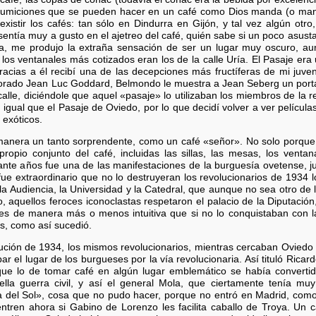
nsumiciones que se pueden hacer en un café como Dios manda (o ma
existir los cafés: tan sólo en Dindurra en Gijón, y tal vez algún otr
sentía muy a gusto en el ajetreo del café, quién sabe si un poco asus
, me produjo la extraña sensación de ser un lugar muy oscuro, aunq
los ventanales más cotizados eran los de la calle Uría. El Pasaje era
cias a él recibí una de las decepciones más fructíferas de mi juven
lorado Jean Luc Goddard, Belmondo le muestra a Jean Seberg un porta
alle, diciéndole que aquel «pasaje» lo utilizaban los miembros de la r
 igual que el Pasaje de Oviedo, por lo que decidí volver a ver películas
 exóticos.
e manera un tanto sorprendente, como un café «señor». No solo porque
opio conjunto del café, incluidas las sillas, las mesas, los ventanal
ante años fue una de las manifestaciones de la burguesía ovetense, ju
ue extraordinario que no lo destruyeran los revolucionarios de 1934 
la Audiencia, la Universidad y la Catedral, que aunque no sea otro de
, aquellos feroces iconoclastas respetaron el palacio de la Diputació
ientes de manera más o menos intuitiva que si no lo conquistaban con 
os, como así sucedió.
ción de 1934, los mismos revolucionarios, mientras cercaban Oviedo
par el lugar de los burgueses por la vía revolucionaria. Así tituló Rica
ue lo de tomar café en algún lugar emblemático se había convertid
lla guerra civil, y así el general Mola, que ciertamente tenía mu
a del Sol», cosa que no pudo hacer, porque no entró en Madrid, como 
ntren ahora si Gabino de Lorenzo les facilita caballo de Troya. Un