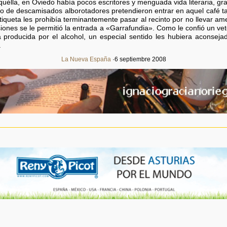
aquélla, en Oviedo había pocos escritores y menguada vida literaria, gr
 de descamisados alborotadores pretendieron entrar en aquel café ta
tiqueta les prohibía terminantemente pasar al recinto por no llevar am
siones se le permitió la entrada a «Garrafundia». Como le confió un v
 producida por el alcohol, un especial sentido les hubiera aconseja
.
La Nueva España
·6 septiembre 2008