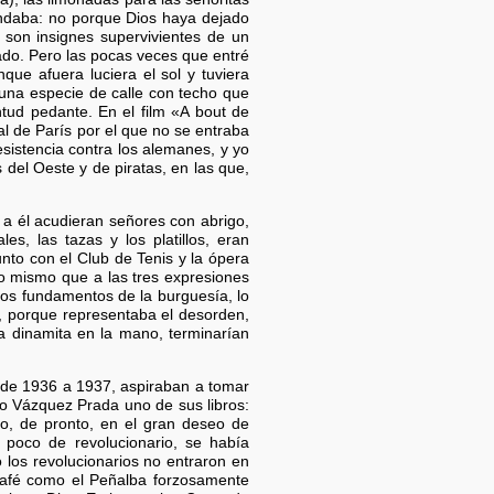
ndaba: no porque Dios haya dejado
o, son insignes supervivientes de un
tado. Pero las pocas veces que entré
ue afuera luciera el sol y tuviera
 una especie de calle con techo que
tud pedante. En el film «A bout de
l de París por el que no se entraba
esistencia contra los alemanes, y yo
 del Oeste y de piratas, en las que,
 a él acudieran señores con abrigo,
es, las tazas y los platillos, eran
nto con el Club de Tenis y la ópera
lo mismo que a las tres expresiones
 los fundamentos de la burguesía, lo
n, porque representaba el desorden,
la dinamita en la mano, terminarían
 de 1936 a 1937, aspiraban a tomar
rdo Vázquez Prada uno de sus libros:
o, de pronto, en el gran deseo de
y poco de revolucionario, se había
los revolucionarios no entraron en
 café como el Peñalba forzosamente