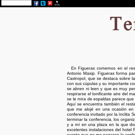
En Figueras comemos en el res
Antonio Masip. Figueras forma part
Castropol, que se destaca sobre la 
con sus cúpulas y su importante con
se abren ni leen y que es muy pern
respirarse el tonificante aire del
se le mira de espaldas parece que 
Aquí se encuentra también el rest
que me alojé en una ocasión en u
conferencia invitado por la ínclit
terminar la conferencia, los orga
y a mí en una plaza en la que d
excelentes instalaciones del hotel
cuenta que no me pagaron la confere