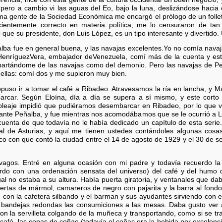
pero a cambio vi las aguas del Eo, bajo la luna, deslizándose hacia
ma gente de la Sociedad Económica me encargó el prólogo de un folle
cientemente correcto en materia política, me lo censuraron de t
 que su presidente, don Luis López, es un tipo interesante y divertido.
alba fue en general buena, y las navajas excelentes.Yo no comía nava
 HenríguezVera, embajador deVenezuela, comí más de la cuenta y est
partándome de las navajas como del demonio. Pero las navajas de P
ellas: comí dos y me supieron muy bien.
uso ir a tomar el café a Ribadeo. Atravesamos la ría en lancha, y Ma
arcar. Según Eloína, día a día se supera a sí mismo, y este corto 
l oleaje impidió que pudiéramos desembarcar en Ribadeo, por lo que v
rante Peñalba, y fue mientras nos acomodábamos que se le ocurrió a 
cuenta de que todavía no le había dedicado un capítulo de esta serie. 
al de Asturias, y aquí me tienen ustedes contándoles algunas cosas
ico con que contó la ciudad entre el 14 de agosto de 1929 y el 30 de s
vagos. Entré en alguna ocasión con mi padre y todavía recuerdo la 
rdo con una ordenación sensata del universo) del café y del humo d
sual no estaba a su altura. Había puerta giratoria, y ventanales que dab
rtas de mármol, camareros de negro con pajarita y la barra al fondo
 con la cafetera silbando y el barman y sus ayudantes sirviendo con efi
 bandejas redondas las consumiciones a las mesas. Daba gusto ver 
n la servilleta colgando de la muñeca y transportando, como si se tra
café, las copas de coñac (todavía el coñac era la bebida por excelenci