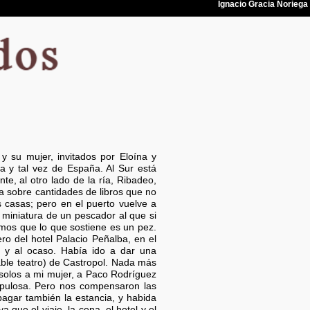
su mujer, invitados por Eloína y
ca y tal vez de España. Al Sur está
te, al otro lado de la ría, Ribadeo,
la sobre cantidades de libros que no
s casas; pero en el puerto vuelve a
 miniatura de un pescador al que si
imos que lo que sostiene es un pez.
o del hotel Palacio Peñalba, en el
a y al ocaso. Había ido a dar una
able teatro) de Castropol. Nada más
solos a mi mujer, a Paco Rodríguez
pulosa. Pero nos compensaron las
pagar también la estancia, y habida
que el viaje, la cena, el hotel y el