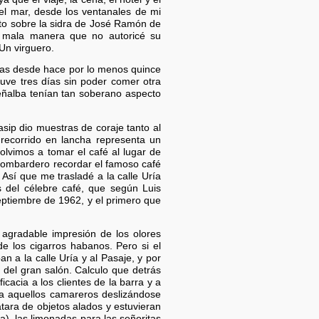
 el mar, desde los ventanales de mi
to sobre la sidra de José Ramón de
an mala manera que no autoricé su
 Un virguero.
jas desde hace por lo menos quince
uve tres días sin poder comer otra
eñalba tenían tan soberano aspecto
sip dio muestras de coraje tanto al
recorrido en lancha representa un
olvimos a tomar el café al lugar de
Lombardero recordar el famoso café
Así que me trasladé a la calle Uría
 del célebre café, que según Luis
eptiembre de 1962, y el primero que
agradable impresión de los olores
e los cigarros habanos. Pero si el
an a la calle Uría y al Pasaje, y por
 del gran salón. Calculo que detrás
cacia a los clientes de la barra y a
a aquellos camareros deslizándose
tara de objetos alados y estuvieran
a), las limonadas para las señoritas