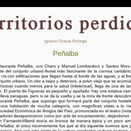
Ignacio Gracia Noriega
Peñalba
taurante Peñalba, con Charo y Manuel Lombardero y Santos Moro y 
e del conjunto urbano-fluvial más fascinante de la cornisa cantábri
ría con edificaciones que llegan hasta el borde de las aguas, y al fren
junto urbano. Un olor a vejez y deterioro, a polvo viejo que se acumu
icioso cuando menos para la salud (intelectual), llega de una de la
 mar. El puerto de Figueras es pequeño y apañado: hay una estatua casi
lleva paraguas, pero si se da la vuelta y se la mira de frente descubr
aurante Peñalba, que supongo que formará parte del conjunto hosteler
na habitación de mucha categoría, con magníficas vistas a la rí
a Sociedad Económica de Amigos del País, pronunciada en el teatro (not
nizadores desaparecieron como por arte de encantamiento, dejándonos 
on FernandoVillamil moría en bronce de manera épica y un poco am
 Peñalba; el único inconveniente fue que al día siguiente tuvimos que 
ncia, hice con esta gente de la cultura occidental un buen negocio, ya 