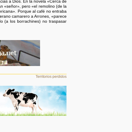
acias a Dios. En la novela «Cerca de
n «señor», pero «el remolino (de la
ericana». Porque al café no entraba
eterano camarero a Arrones, «parece
do (a los borrachines) no traspasar
Territorios perdidos