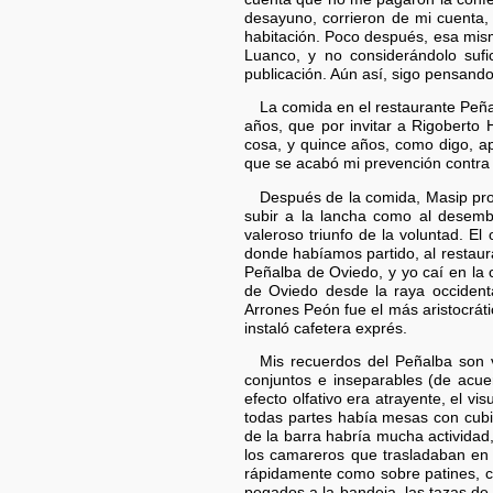
desayuno, corrieron de mi cuenta, 
habitación. Poco después, esa mis
Luanco, y no considerándolo sufi
publicación. Aún así, sigo pensando
La comida en el restaurante Peñ
años, que por invitar a Rigoberto
cosa, y quince años, como digo, a
que se acabó mi prevención contra 
Después de la comida, Masip prop
subir a la lancha como al desemb
valeroso triunfo de la voluntad. E
donde habíamos partido, al restau
Peñalba de Oviedo, y yo caí en la 
de Oviedo desde la raya occident
Arrones Peón fue el más aristocrát
instaló cafetera exprés.
Mis recuerdos del Peñalba son 
conjuntos e inseparables (de acue
efecto olfativo era atrayente, el vi
todas partes había mesas con cubie
de la barra habría mucha actividad,
los camareros que trasladaban en
rápidamente como sobre patines, co
pegados a la bandeja, las tazas de 