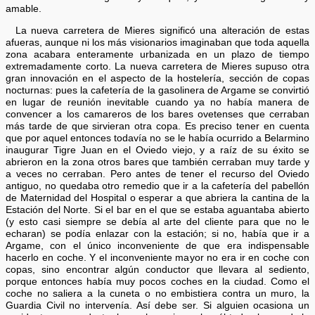
amable.
La nueva carretera de Mieres significó una alteración de estas
afueras, aunque ni los más visionarios imaginaban que toda aquella
zona acabara enteramente urbanizada en un plazo de tiempo
extremadamente corto. La nueva carretera de Mieres supuso otra
gran innovación en el aspecto de la hostelería, sección de copas
nocturnas: pues la cafetería de la gasolinera de Argame se convirtió
en lugar de reunión inevitable cuando ya no había manera de
convencer a los camareros de los bares ovetenses que cerraban
más tarde de que sirvieran otra copa. Es preciso tener en cuenta
que por aquel entonces todavía no se le había ocurrido a Belarmino
inaugurar Tigre Juan en el Oviedo viejo, y a raíz de su éxito se
abrieron en la zona otros bares que también cerraban muy tarde y
a veces no cerraban. Pero antes de tener el recurso del Oviedo
antiguo, no quedaba otro remedio que ir a la cafetería del pabellón
de Maternidad del Hospital o esperar a que abriera la cantina de la
Estación del Norte. Si el bar en el que se estaba aguantaba abierto
(y esto casi siempre se debía al arte del cliente para que no le
echaran) se podía enlazar con la estación; si no, había que ir a
Argame, con el único inconveniente de que era indispensable
hacerlo en coche. Y el inconveniente mayor no era ir en coche con
copas, sino encontrar algún conductor que llevara al sediento,
porque entonces había muy pocos coches en la ciudad. Como el
coche no saliera a la cuneta o no embistiera contra un muro, la
Guardia Civil no intervenía. Así debe ser. Si alguien ocasiona un