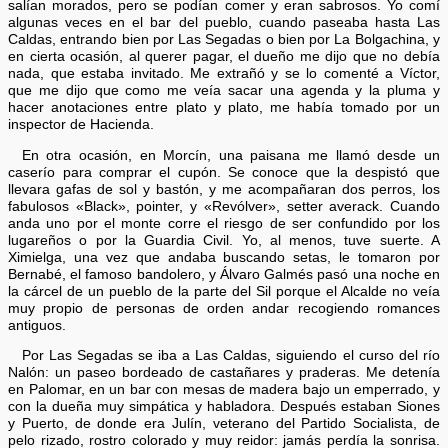
salían morados, pero se podían comer y eran sabrosos. Yo comí
algunas veces en el bar del pueblo, cuando paseaba hasta Las
Caldas, entrando bien por Las Segadas o bien por La Bolgachina, y
en cierta ocasión, al querer pagar, el dueño me dijo que no debía
nada, que estaba invitado. Me extrañó y se lo comenté a Víctor,
que me dijo que como me veía sacar una agenda y la pluma y
hacer anotaciones entre plato y plato, me había tomado por un
inspector de Hacienda.
En otra ocasión, en Morcín, una paisana me llamó desde un
caserío para comprar el cupón. Se conoce que la despistó que
llevara gafas de sol y bastón, y me acompañaran dos perros, los
fabulosos «Black», pointer, y «Revólver», setter averack. Cuando
anda uno por el monte corre el riesgo de ser confundido por los
lugareños o por la Guardia Civil. Yo, al menos, tuve suerte. A
Ximielga, una vez que andaba buscando setas, le tomaron por
Bernabé, el famoso bandolero, y Álvaro Galmés pasó una noche en
la cárcel de un pueblo de la parte del Sil porque el Alcalde no veía
muy propio de personas de orden andar recogiendo romances
antiguos.
Por Las Segadas se iba a Las Caldas, siguiendo el curso del río
Nalón: un paseo bordeado de castañares y praderas. Me detenía
en Palomar, en un bar con mesas de madera bajo un emperrado, y
con la dueña muy simpática y habladora. Después estaban Siones
y Puerto, de donde era Julín, veterano del Partido Socialista, de
pelo rizado, rostro colorado y muy reidor: jamás perdía la sonrisa.