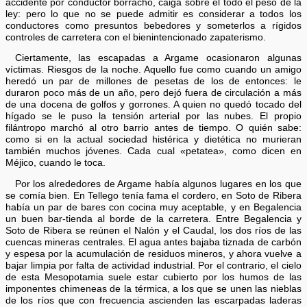
accidente por conductor borracho, caiga sobre él todo el peso de la
ley: pero lo que no se puede admitir es considerar a todos los
conductores como presuntos bebedores y someterlos a rígidos
controles de carretera con el bienintencionado zapaterismo.
Ciertamente, las escapadas a Argame ocasionaron algunas
víctimas. Riesgos de la noche. Aquello fue como cuando un amigo
heredó un par de millones de pesetas de los de entonces: le
duraron poco más de un año, pero dejó fuera de circulación a más
de una docena de golfos y gorrones. A quien no quedó tocado del
hígado se le puso la tensión arterial por las nubes. El propio
filántropo marchó al otro barrio antes de tiempo. O quién sabe:
como si en la actual sociedad histérica y dietética no murieran
también muchos jóvenes. Cada cual «petatea», como dicen en
Méjico, cuando le toca.
Por los alrededores de Argame había algunos lugares en los que
se comía bien. En Tellego tenía fama el cordero, en Soto de Ribera
había un par de bares con cocina muy aceptable, y en Begalencia
un buen bar-tienda al borde de la carretera. Entre Begalencia y
Soto de Ribera se reúnen el Nalón y el Caudal, los dos ríos de las
cuencas mineras centrales. El agua antes bajaba tiznada de carbón
y espesa por la acumulación de residuos mineros, y ahora vuelve a
bajar limpia por falta de actividad industrial. Por el contrario, el cielo
de esta Mesopotamia suele estar cubierto por los humos de las
imponentes chimeneas de la térmica, a los que se unen las nieblas
de los ríos que con frecuencia ascienden las escarpadas laderas