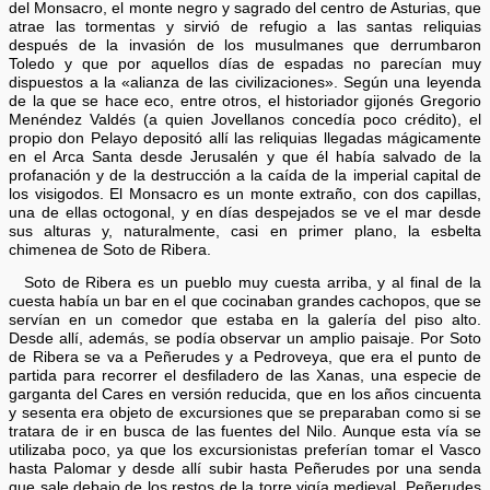
del Monsacro, el monte negro y sagrado del centro de Asturias, que
atrae las tormentas y sirvió de refugio a las santas reliquias
después de la invasión de los musulmanes que derrumbaron
Toledo y que por aquellos días de espadas no parecían muy
dispuestos a la «alianza de las civilizaciones». Según una leyenda
de la que se hace eco, entre otros, el historiador gijonés Gregorio
Menéndez Valdés (a quien Jovellanos concedía poco crédito), el
propio don Pelayo depositó allí las reliquias llegadas mágicamente
en el Arca Santa desde Jerusalén y que él había salvado de la
profanación y de la destrucción a la caída de la imperial capital de
los visigodos. El Monsacro es un monte extraño, con dos capillas,
una de ellas octogonal, y en días despejados se ve el mar desde
sus alturas y, naturalmente, casi en primer plano, la esbelta
chimenea de Soto de Ribera.
Soto de Ribera es un pueblo muy cuesta arriba, y al final de la
cuesta había un bar en el que cocinaban grandes cachopos, que se
servían en un comedor que estaba en la galería del piso alto.
Desde allí, además, se podía observar un amplio paisaje. Por Soto
de Ribera se va a Peñerudes y a Pedroveya, que era el punto de
partida para recorrer el desfiladero de las Xanas, una especie de
garganta del Cares en versión reducida, que en los años cincuenta
y sesenta era objeto de excursiones que se preparaban como si se
tratara de ir en busca de las fuentes del Nilo. Aunque esta vía se
utilizaba poco, ya que los excursionistas preferían tomar el Vasco
hasta Palomar y desde allí subir hasta Peñerudes por una senda
que sale debajo de los restos de la torre vigía medieval. Peñerudes