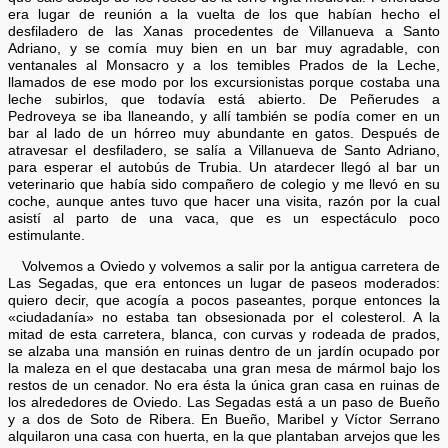
era lugar de reunión a la vuelta de los que habían hecho el
desfiladero de las Xanas procedentes de Villanueva a Santo
Adriano, y se comía muy bien en un bar muy agradable, con
ventanales al Monsacro y a los temibles Prados de la Leche,
llamados de ese modo por los excursionistas porque costaba una
leche subirlos, que todavía está abierto. De Peñerudes a
Pedroveya se iba llaneando, y allí también se podía comer en un
bar al lado de un hórreo muy abundante en gatos. Después de
atravesar el desfiladero, se salía a Villanueva de Santo Adriano,
para esperar el autobús de Trubia. Un atardecer llegó al bar un
veterinario que había sido compañero de colegio y me llevó en su
coche, aunque antes tuvo que hacer una visita, razón por la cual
asistí al parto de una vaca, que es un espectáculo poco
estimulante.
Volvemos a Oviedo y volvemos a salir por la antigua carretera de
Las Segadas, que era entonces un lugar de paseos moderados:
quiero decir, que acogía a pocos paseantes, porque entonces la
«ciudadanía» no estaba tan obsesionada por el colesterol. A la
mitad de esta carretera, blanca, con curvas y rodeada de prados,
se alzaba una mansión en ruinas dentro de un jardín ocupado por
la maleza en el que destacaba una gran mesa de mármol bajo los
restos de un cenador. No era ésta la única gran casa en ruinas de
los alrededores de Oviedo. Las Segadas está a un paso de Bueño
y a dos de Soto de Ribera. En Bueño, Maribel y Víctor Serrano
alquilaron una casa con huerta, en la que plantaban arvejos que les