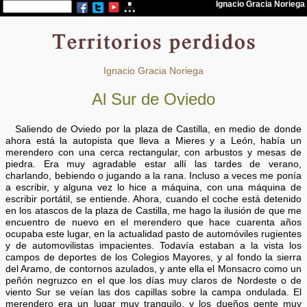
Ignacio Gracia Noriega
Al Sur de Oviedo
Saliendo de Oviedo por la plaza de Castilla, en medio de donde
ahora está la autopista que lleva a Mieres y a León, había un
merendero con una cerca rectangular, con arbustos y mesas de
piedra. Era muy agradable estar allí las tardes de verano,
charlando, bebiendo o jugando a la rana. Incluso a veces me ponía
a escribir, y alguna vez lo hice a máquina, con una máquina de
escribir portátil, se entiende. Ahora, cuando el coche está detenido
en los atascos de la plaza de Castilla, me hago la ilusión de que me
encuentro de nuevo en el merendero que hace cuarenta años
ocupaba este lugar, en la actualidad pasto de automóviles rugientes
y de automovilistas impacientes. Todavía estaban a la vista los
campos de deportes de los Colegios Mayores, y al fondo la sierra
del Aramo, de contornos azulados, y ante ella el Monsacro como un
peñón negruzco en el que los días muy claros de Nordeste o de
viento Sur se veían las dos capillas sobre la campa ondulada. El
merendero era un lugar muy tranquilo, y los dueños gente muy