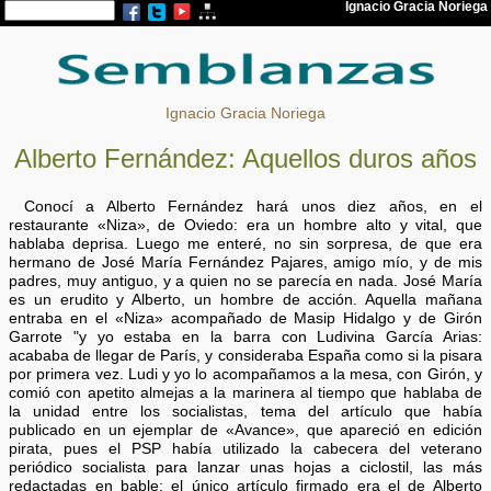
Ignacio Gracia Noriega
Alberto Fernández: Aquellos duros años
Conocí a Alberto Fernández hará unos diez años, en el
restaurante «Niza», de Oviedo: era un hombre alto y vital, que
hablaba deprisa. Luego me enteré, no sin sorpresa, de que era
hermano de José María Fernández Pajares, amigo mío, y de mis
padres, muy antiguo, y a quien no se parecía en nada. José María
es un erudito y Alberto, un hombre de acción. Aquella mañana
entraba en el «Niza» acompañado de Masip Hidalgo y de Girón
Garrote "y yo estaba en la barra con Ludivina García Arias:
acababa de llegar de París, y consideraba España como si la pisara
por primera vez. Ludi y yo lo acompañamos a la mesa, con Girón, y
comió con apetito almejas a la marinera al tiempo que hablaba de
la unidad entre los socialistas, tema del artículo que había
publicado en un ejemplar de «Avance», que apareció en edición
pirata, pues el PSP había utilizado la cabecera del veterano
periódico socialista para lanzar unas hojas a ciclostil, las más
redactadas en bable; el único artículo firmado era el de Alberto