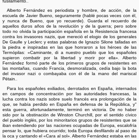
fusilamiento..
Alberto Fernández es periodista y hombre, de acción, de la
escuela de Javier Bueno, seguramente (hablé pocas veces con él,
y nunca de Bueno, que yo recuerde). Guarda el recuerdo de
aquellos duros años de la revolución y de la guerra; pero sobre
todo no olvida la participación española en la Resistencia francesa
contra los invasores nazis, que mereció el elogio de los generales
De Gaulle y Leclerc y estas palabras de Ignazio Silone talladas en
la piedra e inspiradas en las que honraron a los héroes de las
Termópilas: «Caminante, di a nuestro pueblo que los españoles
supieron combatir por la libertad y morir por ella». Alberto
Fernández formó parte de los primeros grupos de resistentes en
las montañas, cuando Francia, desmoralizada, cedía bajo la bota
del invasor nazi o combayaba con él de la mano del mariscal
Pétain..
Para los españoles exiliados, derrotados en España, internados
en campos de concentración por las autoridades francesas, la
lucha contra los nazis sobre suelo francés era prolongación de la
que, se había perdido en España en defensa de la República, y"
esta guerra, afortunadamente, terminó en victoria. De no haber
sido por la obstinación de Winston Churchill, por el sentido cívico
del pueblo inglés, por los minoritarios grupos de resistentes que se
iban extendiendo por las naciones ocupadas de Europa, escalofría
pensar lo, que hubiera ocurrido; toda Europa desfilando al paso de
la oca y cantando el «Cara al sol». Alberto Fernández estaba en las