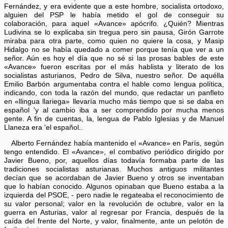
Fernández, y era evidente que a este hombre, socialista ortodoxo,
alguien del PSP le había metido el gol de conseguir su
colaboración, para aquel «Avance» apócrifo. ¿Quién? Mientras
Ludivina se lo explicaba sin tregua pero sin pausa, Girón Garrote
miraba para otra parte, como quien no quiere la cosa, y Masip
Hidalgo no se había quedado a comer porque tenía que ver a un
señor. Aún es hoy el día que no sé si las prosas bables de este
«Avance» fueron escritas por el más hablista y literato de los
socialistas asturianos, Pedro de Silva, nuestro señor. De aquélla
Emilio Barbón argumentaba contra el hable como lengua política,
indicando, con toda la razón del mundo, que redactar un panfleto
en «llingua llariega» llevaría mucho más tiempo que si se daba en
español 'y al cambio iba a ser comprendido por mucha menos
gente. A fin de cuentas, la, lengua de Pablo Iglesias y de Manuel
Llaneza era 'el español..
Alberto Fernández había mantenido el «Avance» en París, según
tengo entendido. El «Avance», el combativo periódico dirigido por
Javier Bueno, por, aquellos días todavía formaba parte de las
tradiciones socialistas asturianas. Muchos antiguos militantes
decían que se acordaban de Javier Bueno y otros se inventaban
que lo habían conocido. Algunos opinaban que Bueno estaba a la
izquierda del PSOE, - pero nadie le regateaba el reconocimiento de
su valor personal; valor en la revolución de octubre, valor en la
guerra en Asturias, valor al regresar por Francia, después de la
caída del frente del Norte, y valor, finalmente, ante un pelotón de