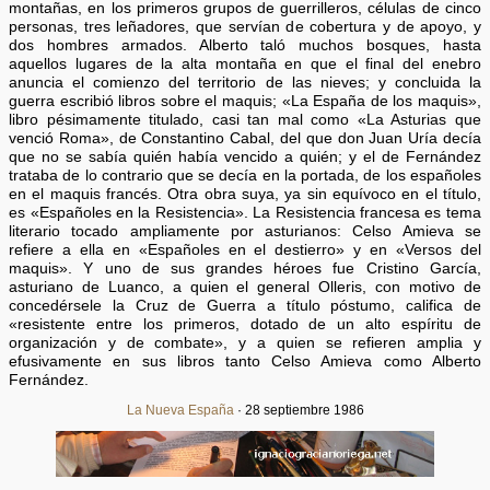
montañas, en los primeros grupos de guerrilleros, células de cinco
personas, tres leñadores, que servían de cobertura y de apoyo, y
dos hombres armados. Alberto taló muchos bosques, hasta
aquellos lugares de la alta montaña en que el final del enebro
anuncia el comienzo del territorio de las nieves; y concluida la
guerra escribió libros sobre el maquis; «La España de los maquis»,
libro pésimamente titulado, casi tan mal como «La Asturias que
venció Roma», de Constantino Cabal, del que don Juan Uría decía
que no se sabía quién había vencido a quién; y el de Fernández
trataba de lo contrario que se decía en la portada, de los españoles
en el maquis francés. Otra obra suya, ya sin equívoco en el título,
es «Españoles en la Resistencia». La Resistencia francesa es tema
literario tocado ampliamente por asturianos: Celso Amieva se
refiere a ella en «Españoles en el destierro» y en «Versos del
maquis». Y uno de sus grandes héroes fue Cristino García,
asturiano de Luanco, a quien el general Olleris, con motivo de
concedérsele la Cruz de Guerra a título póstumo, califica de
«resistente entre los primeros, dotado de un alto espíritu de
organización y de combate», y a quien se refieren amplia y
efusivamente en sus libros tanto Celso Amieva como Alberto
Fernández.
La Nueva España
· 28 septiembre 1986