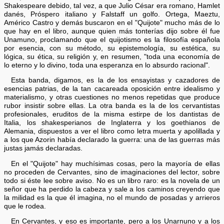
Shakespeare debido, tal vez, a que Julio César era romano, Hamlet
danés, Próspero italiano y Falstaff un golfo. Ortega, Maeztu,
Américo Castro y demás buscaron en el "Quijote" mucho más de lo
que hay en el libro, aunque quien más tonterías dijo sobre él fue
Unamuno, proclamando que el quijotismo es la filosofía española
por esencia, con su método, su epistemología, su estética, su
lógica, su ética, su religión y, en resumen, "toda una economía de
lo eterno y lo divino, toda una esperanza en lo absurdo racional".
Esta banda, digamos, es la de los ensayistas y cazadores de
esencias patrias, de la tan cacareada oposición entre idealismo y
materialismo, y otras cuestiones no menos repetidas que produce
rubor insistir sobre ellas. La otra banda es la de los cervantistas
profesionales, eruditos de la misma estirpe de los dantistas de
Italia, los shakesperianos de Inglaterra y los goethianos de
Alemania, dispuestos a ver el libro como letra muerta y apolillada y
a los que Azorin había declarado la guerra: una de las guerras más
justas jamás declaradas.
En el "Quijote" hay muchísimas cosas, pero la mayoría de ellas
no proceden de Cervantes, sino de imaginaciones del lector, sobre
todo si éste lee sobre aviso. No es un libro raro: es la novela de un
señor que ha perdido la cabeza y sale a los caminos creyendo que
la milidad es la que él imagina, no el mundo de posadas y arrieros
que le rodea.
En Cervantes, y eso es importante, pero a los Unarnuno y a los