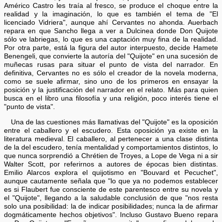
Américo Castro les traía al fresco, se produce el choque entre la
realidad y la imaginación, lo que es también el tema de "El
licenciado Vidriera", aunque ahí Cervantes no ahonda. Auerbach
repara en que Sancho llega a ver a Dulcinea donde Don Quijote
sólo ve labriegas, lo que es una captación muy fina de la realidad.
Por otra parte, está la figura del autor interpuesto, decide Hamete
Benengeli, que convierte la autoría del "Quijote" en una sucesión de
muñecas rusas para situar el punto de vista del narrador. En
definitiva, Cervantes no es sólo el creador de la novela moderna,
como se suele afirmar, sino uno de los primeros en ensayar la
posición y la justificación del narrador en el relato. Más para quien
busca en el libro una filosofía y una religión, poco interés tiene el
"punto de vista".
Una de las cuestiones más llamativas del "Quijote" es la oposición
entre el caballero y el escudero. Esta oposición ya existe en la
literatura medieval. El caballero, al pertenecer a una clase distinta
de la del escudero, tenía mentalidad y comportamientos distintos, lo
que nunca sorprendió a Chrétien de Troyes, a Lope de Vega ni a sir
Walter Scott, por referirnos a autores de épocas bien distintas.
Emilio Alarcos explora el quijotismo en "Bouvard et Pecuchet",
aunque cautamente señala que "lo que ya no podemos establecer
es si Flaubert fue consciente de este parentesco entre su novela y
el "Quijote", llegando a la saludable conclusión de que "nos resta
solo una posibilidad: la de indicar posibilidades; nunca la de afirmar
dogmáticamente hechos objetivos". Incluso Gustavo Bueno repara