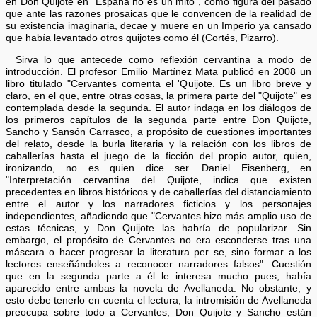
en Don Quijote en "España no es un mito", como figura del pasado
que ante las razones prosaicas que le convencen de la realidad de
su existencia imaginaria, decae y muere en un Imperio ya cansado
que había levantado otros quijotes como él (Cortés, Pizarro).
Sirva lo que antecede como reflexión cervantina a modo de
introducción. El profesor Emilio Martínez Mata publicó en 2008 un
libro titulado "Cervantes comenta el 'Quijote. Es un libro breve y
claro, en el que, entre otras cosas, la primera parte del "Quijote" es
contemplada desde la segunda. El autor indaga en los diálogos de
los primeros capítulos de la segunda parte entre Don Quijote,
Sancho y Sansón Carrasco, a propósito de cuestiones importantes
del relato, desde la burla literaria y la relación con los libros de
caballerías hasta el juego de la ficción del propio autor, quien,
ironizando, no es quien dice ser. Daniel Eisenberg, en
"Interpretación cervantina del Quijote, indica que existen
precedentes en libros históricos y de caballerías del distanciamiento
entre el autor y los narradores ficticios y los personajes
independientes, añadiendo que "Cervantes hizo más amplio uso de
estas técnicas, y Don Quijote las habría de popularizar. Sin
embargo, el propósito de Cervantes no era esconderse tras una
máscara o hacer progresar la literatura per se, sino formar a los
lectores enseñándoles a reconocer narradores falsos". Cuestión
que en la segunda parte a él le interesa mucho pues, había
aparecido entre ambas la novela de Avellaneda. No obstante, y
esto debe tenerlo en cuenta el lectura, la intromisión de Avellaneda
preocupa sobre todo a Cervantes; Don Quijote y Sancho están