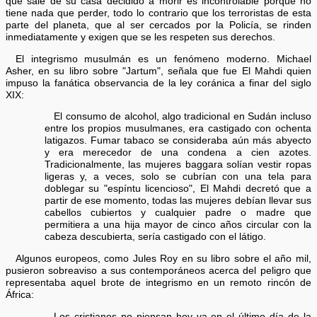
que sale de su casa decidido a morir es incontrolable porque no
tiene nada que perder, todo lo contrario que los terroristas de esta
parte del planeta, que al ser cercados por la Policía, se rinden
inmediatamente y exigen que se les respeten sus derechos.
El integrismo musulmán es un fenómeno moderno. Michael
Asher, en su libro sobre "Jartum", señala que fue El Mahdi quien
impuso la fanática observancia de la ley coránica a finar del siglo
XIX:
El consumo de alcohol, algo tradicional en Sudán incluso
entre los propios musulmanes, era castigado con ochenta
latigazos. Fumar tabaco se consideraba aún más abyecto
y era merecedor de una condena a cien azotes.
Tradicionalmente, las mujeres baggara solían vestir ropas
ligeras y, a veces, solo se cubrían con una tela para
doblegar su "espíntu licencioso", El Mahdi decretó que a
partir de ese momento, todas las mujeres debían llevar sus
cabellos cubiertos y cualquier padre o madre que
permitiera a una hija mayor de cinco años circular con la
cabeza descubierta, sería castigado con el látigo.
Algunos europeos, como Jules Roy en su libro sobre el año mil,
pusieron sobreaviso a sus contemporáneos acerca del peligro que
representaba aquel brote de integrismo en un remoto rincón de
África:
Los cristianos no piensan hoy ya en el último día de la