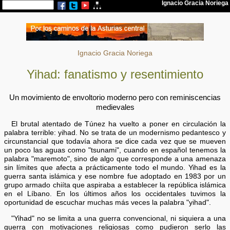
Ignacio Gracia Noriega
Yihad: fanatismo y resentimiento
Un movimiento de envoltorio moderno pero con reminiscencias
medievales
El brutal atentado de Túnez ha vuelto a poner en circulación la
palabra terrible: yihad. No se trata de un modernismo pedantesco y
circunstancial que todavía ahora se dice cada vez que se mueven
un poco las aguas como "tsunami", cuando en español tenemos la
palabra "maremoto", sino de algo que corresponde a una amenaza
sin límites que afecta a prácticamente todo el mundo. Yihad es la
guerra santa islámica y ese nombre fue adoptado en 1983 por un
grupo armado chiíta que aspiraba a establecer la república islámica
en el Líbano. En los últimos años los occidentales tuvimos la
oportunidad de escuchar muchas más veces la palabra "yihad".
"Yihad" no se limita a una guerra convencional, ni siquiera a una
guerra con motivaciones religiosas como pudieron serlo las