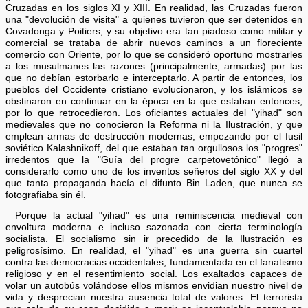
Cruzadas en los siglos XI y XIII. En realidad, las Cruzadas fueron
una "devolución de visita" a quienes tuvieron que ser detenidos en
Covadonga y Poitiers, y su objetivo era tan piadoso como militar y
comercial se trataba de abrir nuevos caminos a un floreciente
comercio con Oriente, por lo que se consideró oportuno mostrarles
a los musulmanes las razones (principalmente, armadas) por las
que no debían estorbarlo e interceptarlo. A partir de entonces, los
pueblos del Occidente cristiano evolucionaron, y los islámicos se
obstinaron en continuar en la época en la que estaban entonces,
por lo que retrocedieron. Los oficiantes actuales del "yihad" son
medievales que no conocieron la Reforma ni la Ilustración, y que
emplean armas de destrucción modernas, empezando por el fusil
soviético Kalashnikoff, del que estaban tan orgullosos los "progres"
irredentos que la "Guía del progre carpetovetónico" llegó a
considerarlo como uno de los inventos señeros del siglo XX y del
que tanta propaganda hacía el difunto Bin Laden, que nunca se
fotografiaba sin él.
Porque la actual "yihad" es una reminiscencia medieval con
envoltura moderna e incluso sazonada con cierta terminología
socialista. El socialismo sin ir precedido de la Ilustración es
peligrosísimo. En realidad, el "yihad" es una guerra sin cuartel
contra las democracias occidentales, fundamentada en el fanatismo
religioso y en el resentimiento social. Los exaltados capaces de
volar un autobús volándose ellos mismos envidian nuestro nivel de
vida y desprecian nuestra ausencia total de valores. El terrorista