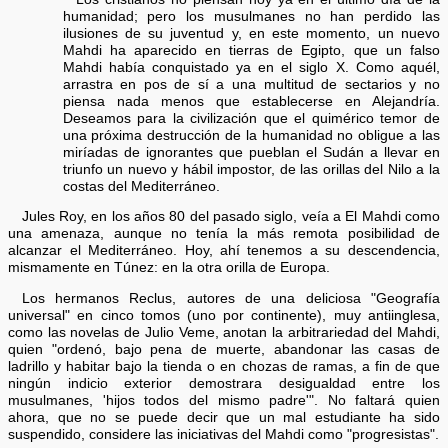
humanidad; pero los musulmanes no han perdido las
ilusiones de su juventud y, en este momento, un nuevo
Mahdi ha aparecido en tierras de Egipto, que un falso
Mahdi había conquistado ya en el siglo X. Como aquél,
arrastra en pos de sí a una multitud de sectarios y no
piensa nada menos que establecerse en Alejandría.
Deseamos para la civilización que el quimérico temor de
una próxima destrucción de la humanidad no obligue a las
miríadas de ignorantes que pueblan el Sudán a llevar en
triunfo un nuevo y hábil impostor, de las orillas del Nilo a la
costas del Mediterráneo.
Jules Roy, en los años 80 del pasado siglo, veía a El Mahdi como
una amenaza, aunque no tenía la más remota posibilidad de
alcanzar el Mediterráneo. Hoy, ahí tenemos a su descendencia,
mismamente en Túnez: en la otra orilla de Europa.
Los hermanos Reclus, autores de una deliciosa "Geografía
universal" en cinco tomos (uno por continente), muy antiinglesa,
como las novelas de Julio Veme, anotan la arbitrariedad del Mahdi,
quien "ordenó, bajo pena de muerte, abandonar las casas de
ladrillo y habitar bajo la tienda o en chozas de ramas, a fin de que
ningún indicio exterior demostrara desigualdad entre los
musulmanes, 'hijos todos del mismo padre'". No faltará quien
ahora, que no se puede decir que un mal estudiante ha sido
suspendido, considere las iniciativas del Mahdi como "progresistas".