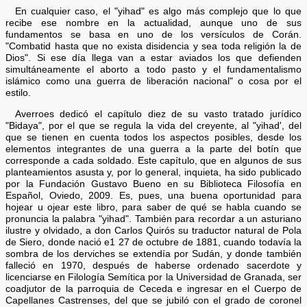
En cualquier caso, el "yihad" es algo más complejo que lo que
recibe ese nombre en la actualidad, aunque uno de sus
fundamentos se basa en uno de los versículos de Corán.
"Combatid hasta que no exista disidencia y sea toda religión la de
Dios". Si ese día llega van a estar aviados los que defienden
simultáneamente el aborto a todo pasto y el fundamentalismo
islámico como una guerra de liberación nacional" o cosa por el
estilo.
Averroes dedicó el capítulo diez de su vasto tratado jurídico
"Bidaya", por el que se regula la vida del creyente, al "yihad', del
que se tienen en cuenta todos los aspectos posibles, desde los
elementos integrantes de una guerra a la parte del botín que
corresponde a cada soldado. Este capítulo, que en algunos de sus
planteamientos asusta y, por lo general, inquieta, ha sido publicado
por la Fundación Gustavo Bueno en su Biblioteca Filosofía en
Español, Oviedo, 2009. Es, pues, una buena oportunidad para
hojear u ojear este libro, para saber de qué se habla cuando se
pronuncia la palabra "yihad". También para recordar a un asturiano
ilustre y olvidado, a don Carlos Quirós su traductor natural de Pola
de Siero, donde nació e1 27 de octubre de 1881, cuando todavía la
sombra de los derviches se extendía por Sudán, y donde también
falleció en 1970, después de haberse ordenado sacerdote y
licenciarse en Filología Semítica por la Universidad de Granada, ser
coadjutor de la parroquia de Ceceda e ingresar en el Cuerpo de
Capellanes Castrenses, del que se jubiló con el grado de coronel