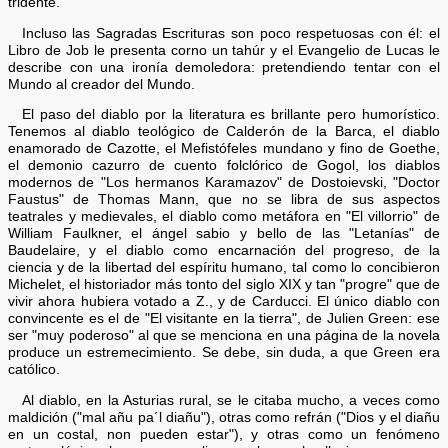
tridente.
Incluso las Sagradas Escrituras son poco respetuosas con él: el
Libro de Job le presenta corno un tahúr y el Evangelio de Lucas le
describe con una ironía demoledora: pretendiendo tentar con el
Mundo al creador del Mundo.
El paso del diablo por la literatura es brillante pero humorístico.
Tenemos al diablo teológico de Calderón de la Barca, el diablo
enamorado de Cazotte, el Mefistófeles mundano y fino de Goethe,
el demonio cazurro de cuento folclórico de Gogol, los diablos
modernos de "Los hermanos Karamazov" de Dostoievski, "Doctor
Faustus" de Thomas Mann, que no se libra de sus aspectos
teatrales y medievales, el diablo como metáfora en "El villorrio" de
William Faulkner, el ángel sabio y bello de las "Letanías" de
Baudelaire, y el diablo como encarnación del progreso, de la
ciencia y de la libertad del espíritu humano, tal como lo concibieron
Michelet, el historiador más tonto del siglo XIX y tan "progre" que de
vivir ahora hubiera votado a Z., y de Carducci. El único diablo con
convincente es el de "El visitante en la tierra", de Julien Green: ese
ser "muy poderoso" al que se menciona en una página de la novela
produce un estremecimiento. Se debe, sin duda, a que Green era
católico.
Al diablo, en la Asturias rural, se le citaba mucho, a veces como
maldición ("mal añu pa´l diañu"), otras como refrán ("Dios y el diañu
en un costal, non pueden estar"), y otras como un fenómeno