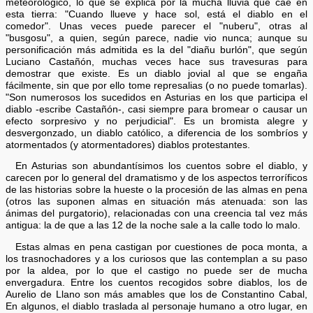
meteorológico, lo que se explica por la mucha lluvia que cae en
esta tierra: "Cuando llueve y hace sol, está el diablo en el
comedor". Unas veces puede parecer el "nuberu", otras al
"busgosu", a quien, según parece, nadie vio nunca; aunque su
personificación más admitida es la del "diañu burlón", que según
Luciano Castañón, muchas veces hace sus travesuras para
demostrar que existe. Es un diablo jovial al que se engaña
fácilmente, sin que por ello tome represalias (o no puede tomarlas).
"Son numerosos los sucedidos en Asturias en los que participa el
diablo -escribe Castañón-, casi siempre para bromear o causar un
efecto sorpresivo y no perjudicial". Es un bromista alegre y
desvergonzado, un diablo católico, a diferencia de los sombríos y
atormentados (y atormentadores) diablos protestantes.
En Asturias son abundantísimos los cuentos sobre el diablo, y
carecen por lo general del dramatismo y de los aspectos terroríficos
de las historias sobre la hueste o la procesión de las almas en pena
(otros las suponen almas en situación más atenuada: son las
ánimas del purgatorio), relacionadas con una creencia tal vez más
antigua: la de que a las 12 de la noche sale a la calle todo lo malo.
Estas almas en pena castigan por cuestiones de poca monta, a
los trasnochadores y a los curiosos que las contemplan a su paso
por la aldea, por lo que el castigo no puede ser de mucha
envergadura. Entre los cuentos recogidos sobre diablos, los de
Aurelio de Llano son más amables que los de Constantino Cabal,
En algunos, el diablo traslada al personaje humano a otro lugar, en