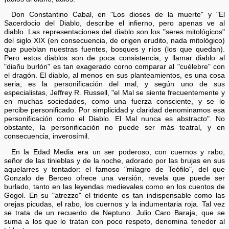
Don Constantino Cabal, en "Los dioses de la muerte" y "El
Sacerdocio del Diablo, describe el infierno, pero apenas ve al
diablo. Las representaciones del diablo son los "seres mitológicos"
del siglo XIX (en consecuencia, de origen erudito, nada mitológico)
que pueblan nuestras fuentes, bosques y ríos (los que quedan).
Pero estos diablos son de poca consistencia, y llamar diablo al
"diañu burlón" es tan exagerado corno comparar al "cuélebre" con
el dragón. El diablo, al menos en sus planteamientos, es una cosa
seria; es la personificación del mal, y según uno de sus
especialistas, Jeffrey R. Russell, "el Mal se siente frecuentemente y
en muchas sociedades, como una fuerza consciente, y se lo
percibe personificado. Por simplicidad y claridad denominamos esa
personificación como el Diablo. El Mal nunca es abstracto". No
obstante, la personificación no puede ser más teatral, y en
consecuencia, inverosímil.
En la Edad Media era un ser poderoso, con cuernos y rabo,
señor de las tinieblas y de la noche, adorado por las brujas en sus
aquelarres y tentador: el famoso "milagro de Teófilo", del que
Gonzalo de Berceo ofrece una versión, revela que puede ser
burlado, tanto en las leyendas medievales como en los cuentos de
Gogol. En su "atrezzo" el tridente es tan indispensable como las
orejas picudas, el rabo, los cuernos y la indumentaria roja. Tal vez
se trata de un recuerdo de Neptuno. Julio Caro Baraja, que se
suma a los que lo tratan con poco respeto, denomina tenedor al