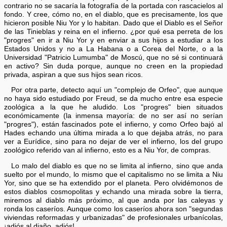
contrario no se sacaría la fotografía de la portada con rascacielos al
fondo. Y cree, cómo no, en el diablo, que es precisamente, los que
hicieron posible Niu Yor y lo habitan. Dado que el Diablo es el Señor
de las Tinieblas y reina en el infierno. ¿por qué esa perreta de los
"progres" en ir a Niu Yor y en enviar a sus hijos a estudiar a los
Estados Unidos y no a La Habana o a Corea del Norte, o a la
Universidad "Patricio Lumumba" de Moscú, que no sé si continuará
en activo? Sin duda porque, aunque no creen en la propiedad
privada, aspiran a que sus hijos sean ricos.
Por otra parte, detecto aquí un "complejo de Orfeo", que aunque
no haya sido estudiado por Freud, se da mucho entre esa especie
zoológica a la que he aludido. Los "progres" bien situados
económicamente (la inmensa mayoría: de no ser así no serían
"progres"), están fascinados pote el infierno, y como Orfeo bajó al
Hades echando una última mirada a lo que dejaba atrás, no para
ver a Eurídice, sino para no dejar de ver el infierno, los del grupo
zoológico referido van al infierno, esto es a Niu Yor, de compras.
Lo malo del diablo es que no se limita al infierno, sino que anda
suelto por el mundo, lo mismo que el capitalismo no se limita a Niu
Yor, sino que se ha extendido por el planeta. Pero olvidémonos de
estos diablos cosmopolitas y echando una mirada sobre la tierra,
miremos al diablo más próximo, al que anda por las caleyas y
ronda los caseríos. Aunque como los caseríos ahora son "segundas
viviendas reformadas y urbanizadas" de profesionales urbanícolas,
¡adiós al diaño, adiós!