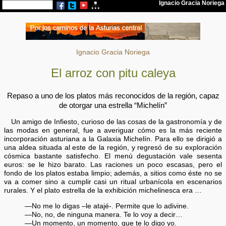
Ignacio Gracia Noriega
El arroz con pitu caleya
Repaso a uno de los platos más reconocidos de la región, capaz
de otorgar una estrella “Michelín”
Un amigo de Infiesto, curioso de las cosas de la gastronomía y de
las modas en general, fue a averiguar cómo es la más reciente
incorporación asturiana a la Galaxia Michelín. Para ello se dirigió a
una aldea situada al este de la región, y regresó de su exploración
cósmica bastante satisfecho. El menú degustación vale sesenta
euros: se le hizo barato. Las raciones un poco escasas, pero el
fondo de los platos estaba limpio; además, a sitios como éste no se
va a comer sino a cumplir casi un ritual urbanícola en escenarios
rurales. Y el plato estrella de la exhibición michelinesca era …
—No me lo digas –le atajé-. Permite que lo adivine.
—No, no, de ninguna manera. Te lo voy a decir…
—Un momento, un momento, que te lo digo yo.