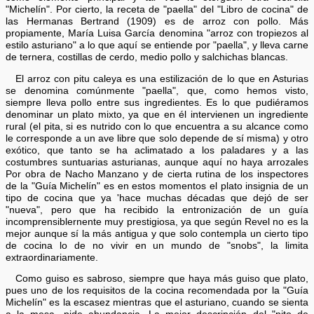
"Michelín". Por cierto, la receta de "paella" del "Libro de cocina" de
las Hermanas Bertrand (1909) es de arroz con pollo. Más
propiamente, María Luisa García denomina "arroz con tropiezos al
estilo asturiano" a lo que aquí se entiende por "paella", y lleva carne
de ternera, costillas de cerdo, medio pollo y salchichas blancas.
El arroz con pitu caleya es una estilización de lo que en Asturias
se denomina comúnmente "paella", que, como hemos visto,
siempre lleva pollo entre sus ingredientes. Es lo que pudiéramos
denominar un plato mixto, ya que en él intervienen un ingrediente
rural (el pita, si es nutrido con lo que encuentra a su alcance como
le corresponde a un ave libre que solo depende de sí misma) y otro
exótico, que tanto se ha aclimatado a los paladares y a las
costumbres suntuarias asturianas, aunque aquí no haya arrozales
Por obra de Nacho Manzano y de cierta rutina de los inspectores
de la "Guía Michelín" es en estos momentos el plato insignia de un
tipo de cocina que ya 'hace muchas décadas que dejó de ser
"nueva", pero que ha recibido la entronización de un guía
incomprensiblernente muy prestigiosa, ya que según Revel no es la
mejor aunque sí la más antigua y que solo contempla un cierto tipo
de cocina lo de no vivir en un mundo de "snobs", la limita
extraordinariamente.
Como guiso es sabroso, siempre que haya más guiso que plato,
pues uno de los requisitos de la cocina recomendada por la "Guía
Michelín" es la escasez mientras que el asturiano, cuando se sienta