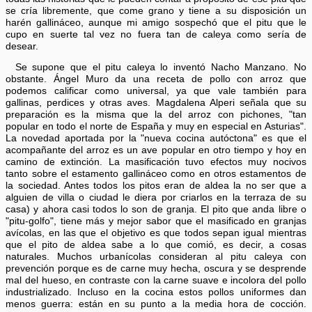
se cría libremente, que come grano y tiene a su disposición un
harén gallináceo, aunque mi amigo sospechó que el pitu que le
cupo en suerte tal vez no fuera tan de caleya como sería de
desear.
Se supone que el pitu caleya lo inventó Nacho Manzano. No
obstante. Ángel Muro da una receta de pollo con arroz que
podemos calificar como universal, ya que vale también para
gallinas, perdices y otras aves. Magdalena Alperi señala que su
preparación es la misma que la del arroz con pichones, "tan
popular en todo el norte de España y muy en especial en Asturias".
La novedad aportada por la "nueva cocina autóctona" es que el
acompañante del arroz es un ave popular en otro tiempo y hoy en
camino de extinción. La masificación tuvo efectos muy nocivos
tanto sobre el estamento gallináceo como en otros estamentos de
la sociedad. Antes todos los pitos eran de aldea la no ser que a
alguien de villa o ciudad le diera por criarlos en la terraza de su
casa) y ahora casi todos lo son de granja. El pito que anda libre o
"pitu-golfo", tiene más y mejor sabor que el masificado en granjas
avícolas, en las que el objetivo es que todos sepan igual mientras
que el pito de aldea sabe a lo que comió, es decir, a cosas
naturales. Muchos urbanícolas consideran al pitu caleya con
prevención porque es de carne muy hecha, oscura y se desprende
mal del hueso, en contraste con la carne suave e incolora del pollo
industrializado. Incluso en la cocina estos pollos uniformes dan
menos guerra: están en su punto a la media hora de cocción.