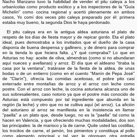
Nacho Manzano tuvo la habilidad de vender el pitu caleya a los
urbanícolas como producto exótico y a los inspectores de la "Guía
Michelín" como cocina regional y acertó plenamente en ambos
casos, Yo comí dos veces pito caleya preparado por él: primera
estaba muy bueno, la segunda Dios le haya perdonado.
El pitu caleya era en la antigua aldea asturiana el plato de
respeto de los días de fiesta mayor y de repicar gordo. Eta el plato
ideal, pues demostraba a los invitados que el dueño de la casa
disponía de buena despensa y gallinero, y de dinero para comprar
en la tienda lo que hiciera falta. ¿Y qué compraba? Lo que en
Asturias no hay: aceite de oliva, almendras (como si no abundaran
aquí nueces y avellanas) y arroz. El día que el aldeano "tiraba la
casa por la ventana", tratárase de la fiesta de la aldea, de unas
bodas o de un entierro (como en el cuento "Manín de Pepa José"
de "Clarín"), ofrecía las comidas aceitosas, el pobre pito casi
enterrado entre montañas de arroz y el arroz con leche como
postre. Con el arroz con leche, la cocina asturiana alcanza uno de
sus sobresalientes, caso notorio ya que el postre más conocido de
Asturias está compuesto por tal ingrediente que abunda en la
región (la leche) y otro que no se cultiva aquí (el arroz). La afición
del asturiano al arroz se manifiesta en la insistencia en llamar
"paella" a un plato que, desde luego, no es la "paella" tal como la
hacen en Valencia, y que ofreciendo muchas modalidades, dos son
las principales: la de marisco y la de carne. Quite usted las costillas,
los trocitos de carne, el jamón, los pimientos y constituya al pollo
como elemento principal y tal vez le otorguen otra estrella