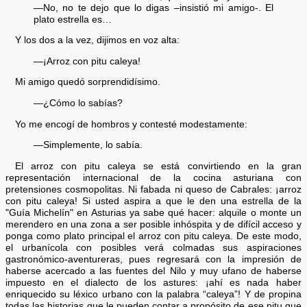
—No, no te dejo que lo digas –insistió mi amigo-. El
plato estrella es…
Y los dos a la vez, dijimos en voz alta:
—¡Arroz con pitu caleya!
Mi amigo quedó sorprendidísimo.
—¿Cómo lo sabías?
Yo me encogí de hombros y contesté modestamente:
—Simplemente, lo sabía.
El arroz con pitu caleya se está convirtiendo en la gran
representación internacional de la cocina asturiana con
pretensiones cosmopolitas. Ni fabada ni queso de Cabrales: ¡arroz
con pitu caleya! Si usted aspira a que le den una estrella de la
"Guía Michelín" en Asturias ya sabe qué hacer: alquile o monte un
merendero en una zona a ser posible inhóspita y de difícil acceso y
ponga como plato principal el arroz con pitu caleya. De este modo,
el urbanícola con posibles verá colmadas sus aspiraciones
gastronómico-aventureras, pues regresará con la impresión de
haberse acercado a las fuentes del Nilo y muy ufano de haberse
impuesto en el dialecto de los astures: ¡ahí es nada haber
enriquecido su léxico urbano con la palabra “caleya”! Y de propina
todas las historias que le pueden contar a propósito de ese pitu que