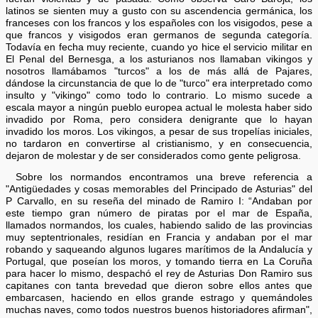
latinos se sienten muy a gusto con su ascendencia germánica, los
franceses con los francos y los españoles con los visigodos, pese a
que francos y visigodos eran germanos de segunda categoría.
Todavía en fecha muy reciente, cuando yo hice el servicio militar en
El Penal del Bernesga, a los asturianos nos llamaban vikingos y
nosotros llamábamos "turcos" a los de más allá de Pajares,
dándose la circunstancia de que lo de "turco" era interpretado como
insulto y "vikingo" como todo lo contrario. Lo mismo sucede a
escala mayor a ningún pueblo europea actual le molesta haber sido
invadido por Roma, pero considera denigrante que lo hayan
invadido los moros. Los vikingos, a pesar de sus tropelías iniciales,
no tardaron en convertirse al cristianismo, y en consecuencia,
dejaron de molestar y de ser considerados como gente peligrosa.
Sobre los normandos encontramos una breve referencia a
"Antigüedades y cosas memorables del Principado de Asturias" del
P Carvallo, en su reseña del minado de Ramiro I: “Andaban por
este tiempo gran número de piratas por el mar de España,
llamados normandos, los cuales, habiendo salido de las provincias
muy septentrionales, residían en Francia y andaban por el mar
robando y saqueando algunos lugares marítimos de la Andalucía y
Portugal, que poseían los moros, y tomando tierra en La Coruña
para hacer lo mismo, despachó el rey de Asturias Don Ramiro sus
capitanes con tanta brevedad que dieron sobre ellos antes que
embarcasen, haciendo en ellos grande estrago y quemándoles
muchas naves, como todos nuestros buenos historiadores afirman",