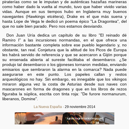
piraterías como se le imputan y de auténticas hazañas marineras
como haber dado la vuelta al mundo, tuvo que haber vivido varias
vidas. Aunque en sus tiempos hubo en Inglaterra muy buenos
navegantes (Hawkings etcétera), Drake es el que más suena y
hasta Lope de Vega le dedicó un poema épico "La Dragontea", del
que no sale bien parado. Pero nos estamos desviando.
Don Juan Uría dedica un capítulo de su libro "El reinado dé
Ramiro I" a las incursiones normandas, en el que ofrece una
información bastante completa sobre ese pueblo legendario y, no
obstante, tan real. Conjetura que la altitud de los Picos de Europa
les habrá servido de referencia y que se acercaron a Gijón porque
su ensenada abierta al sureste facilitaba el desembarco. ¿Se
produjo tal desembarco o los gijoneses tornaron medidas, enviando
emisarios que sembraron la alarma en la comarca? Nada puede
asegurarse en este punto. Los papeles callan y restos
arqueológicos no hay. Sin embargo, es innegable que los vikingos
miraron alguna vez la costa de Asturias desde sus naves con
mascarones en forma de dragones y que en los libros de rezos
figuraba la súplica, escrita con tinta roja: "De furore normanurum,
liberanos, Domine".
La Nueva España
· 29 noviembre 2014