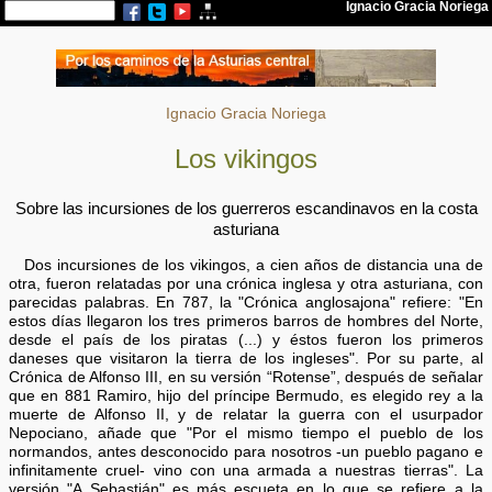
Ignacio Gracia Noriega
Los vikingos
Sobre las incursiones de los guerreros escandinavos en la costa
asturiana
Dos incursiones de los vikingos, a cien años de distancia una de
otra, fueron relatadas por una crónica inglesa y otra asturiana, con
parecidas palabras. En 787, la "Crónica anglosajona" refiere: "En
estos días llegaron los tres primeros barros de hombres del Norte,
desde el país de los piratas (...) y éstos fueron los primeros
daneses que visitaron la tierra de los ingleses". Por su parte, al
Crónica de Alfonso III, en su versión “Rotense”, después de señalar
que en 881 Ramiro, hijo del príncipe Bermudo, es elegido rey a la
muerte de Alfonso II, y de relatar la guerra con el usurpador
Nepociano, añade que "Por el mismo tiempo el pueblo de los
normandos, antes desconocido para nosotros -un pueblo pagano e
infinitamente cruel- vino con una armada a nuestras tierras". La
versión "A Sebastián" es más escueta en lo que se refiere a la