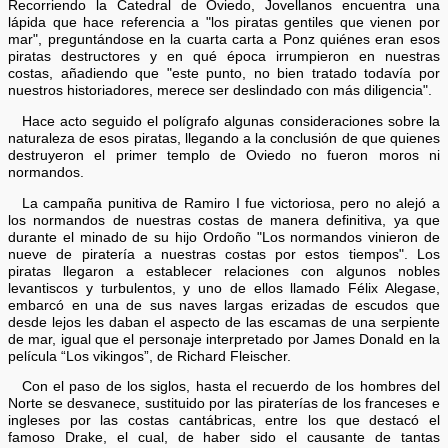
Recorriendo la Catedral de Oviedo, Jovellanos encuentra una
lápida que hace referencia a "los piratas gentiles que vienen por
mar", preguntándose en la cuarta carta a Ponz quiénes eran esos
piratas destructores y en qué época irrumpieron en nuestras
costas, añadiendo que "este punto, no bien tratado todavía por
nuestros historiadores, merece ser deslindado con más diligencia".
Hace acto seguido el polígrafo algunas consideraciones sobre la
naturaleza de esos piratas, llegando a la conclusión de que quienes
destruyeron el primer templo de Oviedo no fueron moros ni
normandos.
La campaña punitiva de Ramiro I fue victoriosa, pero no alejó a
los normandos de nuestras costas de manera definitiva, ya que
durante el minado de su hijo Ordoño "Los normandos vinieron de
nueve de piratería a nuestras costas por estos tiempos". Los
piratas llegaron a establecer relaciones con algunos nobles
levantiscos y turbulentos, y uno de ellos llamado Félix Alegase,
embarcó en una de sus naves largas erizadas de escudos que
desde lejos les daban el aspecto de las escamas de una serpiente
de mar, igual que el personaje interpretado por James Donald en la
película “Los vikingos”, de Richard Fleischer.
Con el paso de los siglos, hasta el recuerdo de los hombres del
Norte se desvanece, sustituido por las piraterías de los franceses e
ingleses por las costas cantábricas, entre los que destacó el
famoso Drake, el cual, de haber sido el causante de tantas