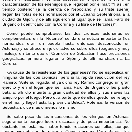
caracterización de los enemigos que llegaban por el mar: "Y así, en
tiempo posterior (a la derrota de Nepociano y su triste suene)
llegan las flotas de los normandos por el Océano Septentrional a la
ciudad de Gijón, y de allí siguieron al lugar que se llama Faro de
Brigancio (identificado con la Coruña y su libre de Hércules)".
Como puede comprobarse, las dos crónicas asturianas se
complementan: en la "Rotense" se da una noticia importante (los
normandos eran un pueblo hasta entonces desconocido en
Asturias) y se ofrece un juicio adverso sobre ellos (paganos y muy
mieles), en tanto que el Cronicón de Sebastián hace precisiones
geográficas: primero llegaron a Gijón y de allí marcharon a La
Coruña.
¿A causa de la resistencia de los gijoneses? No se especifica en
ninguna de las dos crónicas, pero sí la rápida resolución del rey
Ramiro: "Ante su llegada, el ya dicho rey Ramiro congregó un gran
ejército y en el lugar que se llama Faro de Brigancio les plantó
batalla; allí dio muerte a gran cantidad de ellos y sus naves las
aniquiló por el fuego. Pero otra parte que de ellos quedó, se refugió
en el mar y llegó hasta la provincia Bélica". Rotense, la versión de
Sebastián, dice más o menos lo mismo.
Se sabe poco de las incursiones de los vikingos en Asturias,
seguramente porque fueron escasas y de poca importancia. No
obstante, no está mal haber tenido relaciones con ellos, aunque
fueran violentas y de pasada. Como observa Caro Baroja, los