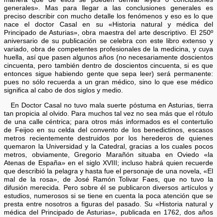
generales». Mas para llegar a las conclusiones generales es
preciso describir con mucho detalle los fenómenos y eso es lo que
nace el doctor Casal en su «Historia natural y médica del
Principado de Asturias», obra maestra del arte descriptivo. El 250º
aniversario de su publicación se celebra con este libro extenso y
variado, obra de competentes profesionales de la medicina, y cuya
huella, así que pasen algunos años (no necesariamente doscientos
cincuenta, pero también dentro de doscientos cincuenta, si es que
entonces sigue habiendo gente que sepa leer) será permanente:
pues no sólo recuerda a un gran médico, sino lo que ese médico
significa al cabo de dos siglos y medio.
En Doctor Casal no tuvo mala suerte póstuma en Asturias, tierra
tan propicia al olvido. Para muchos tal vez no sea más que el rótulo
de una calle céntrica; para otros más informados es el contertulio
de Feijoo en su celda del convento de los benedictinos, escasos
metros recientemente destruidos por los herederos de quienes
quemaron la Universidad y la Catedral, gracias a los cuales pocos
metros, obviamente, Gregorio Marañón situaba en Oviedo «la
Atenas de España» en el siglo XVIII; incluso habrá quien recuerde
que describió la pelagra y hasta fue el personaje de una novela, «El
mal de la rosa», de José Ramón Tolivar Faes, que no tuvo la
difusión merecida. Pero sobre él se publicaron diversos artículos y
estudios, numerosos si se tiene en cuenta la poca atención que se
presta entre nosotros a figuras del pasado. Su «Historia natural y
médica del Principado de Asturias», publicada en 1762, dos años