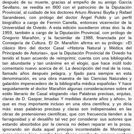
después de su muerte, gracias al empeño de su amigo García
Sevillano, se reedita en l900 con el patrocinio de la Diputación
Provincial, al cuidado de los doctores Arturo Álvarez Buylla y Rafael
Sarandeses, con prólogo del doctor Ángel Pulido y un perfil
biográfico a cargo de Fermín Canella, entonces vicerrector de la
Universidad de Oviedo. A esta edición sucedieron otras dos: la de
1959, también a cargo de la Diputación Provincial, con prólogo de
Gregorio Marañón, y la facsimilar de 1988, financiada por la
Consejería de Cultura. El Dr. Marañón afirma en su prólogo: «El
clásico libro del doctor Casal «Historia Natural y Médica del
Principado de Asturias», que la Diputación Provincial de Oviedo ha
tenido el buen acuerdo de reimprimir, cuenta con una bibliografía
tan abundante y tan unánime en el elogio, que hace inútil todo
comentario nuevo acerca de él. La descripción del mal de la rosa,
llamado años después pelagra, y fijado para siempre en esta
denominación, es una obra maestra de las Ciencias Naturales y
galardón imperecedero de la bibliografía médica española» Y hace
seguidamente el doctor Marañón algunas consideraciones sobre el
estilo literario de Casal elogiando «las Palabras precisas, enjutas,
claras de D. Gaspar, limadas Y medidas durante años y años», lo
que es muy importante incluso en una obra científica; y yo diría
más: esas palabras precisas y claras son indispensales en las
obras de pretensiones científicas, que con frecuencia tienden a la
farragosidad y al desaliño tal vez por considerar sus autores que
estando absorbidos por la ciencia no deben reparar en la prosa,
ignorando sin duda aquel principio incontestable de Montaigne: