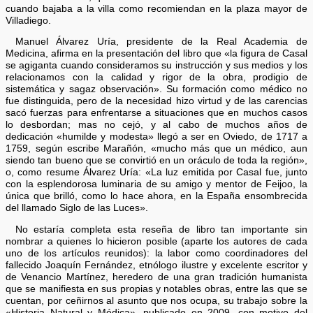
cuando bajaba a la villa como recomiendan en la plaza mayor de
Villadiego.
Manuel Álvarez Uría, presidente de la Real Academia de
Medicina, afirma en la presentación del libro que «la figura de Casal
se agiganta cuando consideramos su instrucción y sus medios y los
relacionamos con la calidad y rigor de la obra, prodigio de
sistemática y sagaz observación». Su formación como médico no
fue distinguida, pero de la necesidad hizo virtud y de las carencias
sacó fuerzas para enfrentarse a situaciones que en muchos casos
lo desbordan; mas no cejó, y al cabo de muchos años de
dedicación «humilde y modesta» llegó a ser en Oviedo, de 1717 a
1759, según escribe Marañón, «mucho más que un médico, aun
siendo tan bueno que se convirtió en un oráculo de toda la región»,
o, como resume Álvarez Uría: «La luz emitida por Casal fue, junto
con la esplendorosa luminaria de su amigo y mentor de Feijoo, la
única que brilló, como lo hace ahora, en la España ensombrecida
del llamado Siglo de las Luces».
No estaría completa esta reseña de libro tan importante sin
nombrar a quienes lo hicieron posible (aparte los autores de cada
uno de los artículos reunidos): la labor como coordinadores del
fallecido Joaquín Fernández, etnólogo ilustre y excelente escritor y
de Venancio Martínez, heredero de una gran tradición humanista
que se manifiesta en sus propias y notables obras, entre las que se
cuentan, por ceñirnos al asunto que nos ocupa, su trabajo sobre la
«Historia Natural y Médica», publicado en 2009, con motivo del