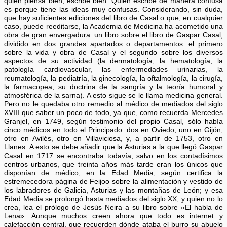
quien piensa bien, escribe bien. Quien escribe de manera confusa
es porque tiene las ideas muy confusas. Considerando, sin duda,
que hay suficientes ediciones del libro de Casal o que, en cualquier
caso, puede reeditarse, la Academia de Medicina ha acometido una
obra de gran envergadura: un libro sobre el libro de Gaspar Casal,
dividido en dos grandes apartados o departamentos: el primero
sobre la vida y obra de Casal y el segundo sobre los diversos
aspectos de su actividad (la dermatología, la hematología, la
patología cardiovascular, las enfermedades urinarias, la
reumatología, la pediatría, la ginecología, la oftalmología, la cirugía,
la farmacopea, su doctrina de la sangría y la teoría humoral y
atmosférica de la sarna). A esto sigue se le llama medicina general.
Pero no le quedaba otro remedio al médico de mediados del siglo
XVIII que saber un poco de todo, ya que, como recuerda Mercedes
Granjel, en 1749, según testimonio del propio Casal, sólo había
cinco médicos en todo el Principado: dos en Oviedo, uno en Gijón,
otro en Avilés, otro en Villaviciosa, y, a partir de 1753, otro en
Llanes. A esto se debe añadir que la Asturias a la que llegó Gaspar
Casal en 1717 se encontraba todavía, salvo en los contadísimos
centros urbanos, que treinta años más tarde eran los únicos que
disponían de médico, en la Edad Media, según certifica la
estremecedora página de Feijoo sobre la alimentación y vestido de
los labradores de Galicia, Asturias y las montañas de León; y esa
Edad Media se prolongó hasta mediados del siglo XX, y quien no lo
crea, lea el prólogo de Jesús Neira a su libro sobre «El habla de
Lena». Aunque muchos creen ahora que todo es internet y
calefacción central, que recuerden dónde ataba el burro su abuelo