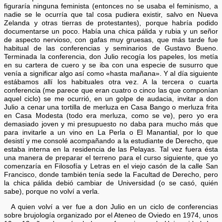
figuraría ninguna feminista (entonces no se usaba el feminismo, a
nadie se le ocurría que tal cosa pudiera existir, salvo en Nueva
Zelanda y otras tierras de protestantes), porque habría podido
documentarse un poco. Había una chica pálida y rubia y un señor
de aspecto nervioso, con gafas muy gruesas, que más tarde fue
habitual de las conferencias y seminarios de Gustavo Bueno.
Terminada la conferencia, don Julio recogía los papeles, los metía
en su cartera de cuero y se iba con una especie de susurro que
venía a significar algo así como «hasta mañana». Y al día siguiente
estábamos allí los habituales otra vez. A la tercera o cuarta
conferencia (me parece que eran cuatro o cinco las que componían
aquel ciclo) se me ocurrió, en un golpe de audacia, invitar a don
Julio a cenar una tortilla de merluza en Casa Bango o merluza frita
en Casa Modesta (todo era merluza, como se ve), pero yo era
demasiado joven y mi presupuesto no daba para mucho más que
para invitarle a un vino en La Perla o El Manantial, por lo que
desistí y me consolé acompañando a la estudiante de Derecho, que
estaba interna en la residencia de las Pelayas. Tal vez fuera ésta
una manera de preparar el terreno para el curso siguiente, que yo
comenzaría en Filosofía y Letras en el viejo casón de la calle San
Francisco, donde también tenía sede la Facultad de Derecho, pero
la chica pálida debió cambiar de Universidad (o se casó, quién
sabe), porque no volví a verla.
A quien volví a ver fue a don Julio en un ciclo de conferencias
sobre brujología organizado por el Ateneo de Oviedo en 1974, unos