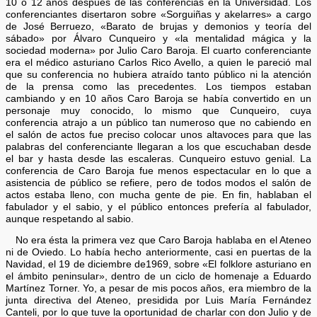
10 o 12 años después de las conferencias en la Universidad. Los
conferenciantes disertaron sobre «Sorguiñas y akelarres» a cargo
de José Berruezo, «Barato de brujas y demonios y teoría del
sábado» por Álvaro Cunqueiro y «la mentalidad mágica y la
sociedad moderna» por Julio Caro Baroja. El cuarto conferenciante
era el médico asturiano Carlos Rico Avello, a quien le pareció mal
que su conferencia no hubiera atraído tanto público ni la atención
de la prensa como las precedentes. Los tiempos estaban
cambiando y en 10 años Caro Baroja se había convertido en un
personaje muy conocido, lo mismo que Cunqueiro, cuya
conferencia atrajo a un público tan numeroso que no cabiendo en
el salón de actos fue preciso colocar unos altavoces para que las
palabras del conferenciante llegaran a los que escuchaban desde
el bar y hasta desde las escaleras. Cunqueiro estuvo genial. La
conferencia de Caro Baroja fue menos espectacular en lo que a
asistencia de público se refiere, pero de todos modos el salón de
actos estaba lleno, con mucha gente de pie. En fin, hablaban el
fabulador y el sabio, y el público entonces prefería al fabulador,
aunque respetando al sabio.
No era ésta la primera vez que Caro Baroja hablaba en el Ateneo
ni de Oviedo. Lo había hecho anteriormente, casi en puertas de la
Navidad, el 19 de diciembre de1969, sobre «El folklore asturiano en
el ámbito peninsular», dentro de un ciclo de homenaje a Eduardo
Martínez Torner. Yo, a pesar de mis pocos años, era miembro de la
junta directiva del Ateneo, presidida por Luis María Fernández
Canteli, por lo que tuve la oportunidad de charlar con don Julio y de