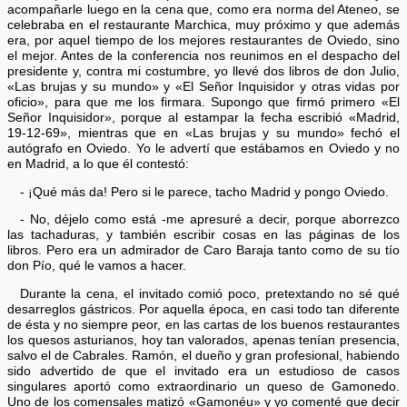
acompañarle luego en la cena que, como era norma del Ateneo, se
celebraba en el restaurante Marchica, muy próximo y que además
era, por aquel tiempo de los mejores restaurantes de Oviedo, sino
el mejor. Antes de la conferencia nos reunimos en el despacho del
presidente y, contra mi costumbre, yo llevé dos libros de don Julio,
«Las brujas y su mundo» y «El Señor Inquisidor y otras vidas por
oficio», para que me los firmara. Supongo que firmó primero «El
Señor Inquisidor», porque al estampar la fecha escribió «Madrid,
19-12-69», mientras que en «Las brujas y su mundo» fechó el
autógrafo en Oviedo. Yo le advertí que estábamos en Oviedo y no
en Madrid, a lo que él contestó:
- ¡Qué más da! Pero si le parece, tacho Madrid y pongo Oviedo.
- No, déjelo como está -me apresuré a decir, porque aborrezco
las tachaduras, y también escribir cosas en las páginas de los
libros. Pero era un admirador de Caro Baraja tanto como de su tío
don Pío, qué le vamos a hacer.
Durante la cena, el invitado comió poco, pretextando no sé qué
desarreglos gástricos. Por aquella época, en casi todo tan diferente
de ésta y no siempre peor, en las cartas de los buenos restaurantes
los quesos asturianos, hoy tan valorados, apenas tenían presencia,
salvo el de Cabrales. Ramón, el dueño y gran profesional, habiendo
sido advertido de que el invitado era un estudioso de casos
singulares aportó como extraordinario un queso de Gamonedo.
Uno de los comensales matizó «Gamonéu» y yo comenté que decir