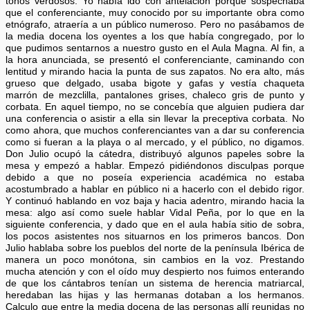
tonos verdosos. Yo había ido con antelación porque sospechaba
que el conferenciante, muy conocido por su importante obra como
etnógrafo, atraería a un público numeroso. Pero no pasábamos de
la media docena los oyentes a los que había congregado, por lo
que pudimos sentarnos a nuestro gusto en el Aula Magna. Al fin, a
la hora anunciada, se presentó el conferenciante, caminando con
lentitud y mirando hacia la punta de sus zapatos. No era alto, más
grueso que delgado, usaba bigote y gafas y vestía chaqueta
marrón de mezclilla, pantalones grises, chaleco gris de punto y
corbata. En aquel tiempo, no se concebía que alguien pudiera dar
una conferencia o asistir a ella sin llevar la preceptiva corbata. No
como ahora, que muchos conferenciantes van a dar su conferencia
como si fueran a la playa o al mercado, y el público, no digamos.
Don Julio ocupó la cátedra, distribuyó algunos papeles sobre la
mesa y empezó a hablar. Empezó pidiéndonos disculpas porque
debido a que no poseía experiencia académica no estaba
acostumbrado a hablar en público ni a hacerlo con el debido rigor.
Y continuó hablando en voz baja y hacia adentro, mirando hacia la
mesa: algo así como suele hablar Vidal Peña, por lo que en la
siguiente conferencia, y dado que en el aula había sitio de sobra,
los pocos asistentes nos situarnos en los primeros bancos. Don
Julio hablaba sobre los pueblos del norte de la península Ibérica de
manera un poco monótona, sin cambios en la voz. Prestando
mucha atención y con el oído muy despierto nos fuimos enterando
de que los cántabros tenían un sistema de herencia matriarcal,
heredaban las hijas y las hermanas dotaban a los hermanos.
Calculo que entre la media docena de las personas allí reunidas no