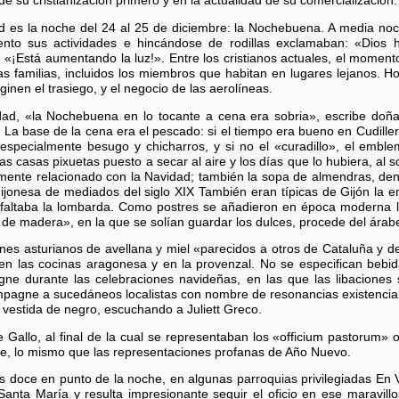
de su cristianización primero y en la actualidad de su comercialización.
d es la noche del 24 al 25 de diciembre: la Nochebuena. A media noch
to sus actividades e hincándose de rodillas exclamaban: «Dios ha
o: «¡Está aumentando la luz!». Entre los cristianos actuales, el moment
s familias, incluidos los miembros que habitan en lugares lejanos. Ho
inen el trasiego, y el negocio de las aerolíneas.
d, «la Nochebuena en lo tocante a cena era sobria», escribe doña E
La base de la cena era el pescado: si el tiempo era bueno en Cudiller
especialmente besugo y chicharros, y si no el «curadillo», el embl
s casas pixuetas puesto a secar al aire y los días que lo hubiera, al 
imamente relacionado con la Navidad; también la sopa de almendras, 
jonesa de mediados del siglo XIX También eran típicas de Gijón la en
 faltaba la lombarda. Como postres se añadieron en época moderna 
 de madera», en la que se solían guardar los dulces, procede del árab
nes asturianos de avellana y miel «parecidos a otros de Cataluña y d
en las cocinas aragonesa y en la provenzal. No se especifican beb
e durante las celebraciones navideñas, en las que las libaciones s
mpagne a sucedáneos localistas con nombre de resonancias existencia
 vestida de negro, escuchando a Juliett Greco.
 Gallo, al final de la cual se representaban los «officium pastorum»
e, lo mismo que las representaciones profanas de Año Nuevo.
s doce en punto de la noche, en algunas parroquias privilegiadas En V
Santa María y resulta impresionante seguir el oficio en ese maravil