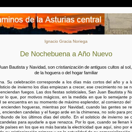
Ignacio Gracia Noriega
De Nochebuena a Año Nuevo
Juan Bautista y Navidad, son cristianización de antiguos cultos al sol, 
de la hoguera o del hogar familiar
rna. Su celebración corresponde a los días más cortos del año y a 
lsticio de invierno los días empiezan a crecer, ese crecimiento no se 
enciendan fuegos. Las dos fiestas solsticiales, San Juan Bautista y Na
, por lo que, por motivos mágicos, en la medida en que lo semejante 
l se encuentra en su momento de máximo esplendor, al comienzo del ve
, se encienden hogueras, mientras por Navidad, cuando las gentes se 
o, encienden candelas y el fuego arde en la chimenea, no solo para prop
ibundo de los últimos días del otoño. En el solsticio de invierno se 
 candelas para ayudarle a que renazca. Por lo que, cuando se llenan l
e países en los que es más barata la electricidad que aquí, sino por e