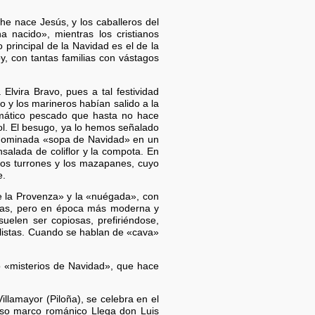
e nace Jesús, y los caballeros del
 nacido», mientras los cristianos
o principal de la Navidad es el de la
y, con tantas familias con vástagos
lvira Bravo, pues a tal festividad
o y los marineros habían salido a la
emático pescado que hasta no hace
sol. El besugo, ya lo hemos señalado
denominada «sopa de Navidad» en un
salada de coliflor y la compota. En
los turrones y los mazapanes, cuyo
e.
e la Provenza» y la «nuégada», con
idas, pero en época más moderna y
uelen ser copiosas, prefiriéndose,
listas. Cuando se hablan de «cava»
 o «misterios de Navidad», que hace
illamayor (Piloña), se celebra en el
loso marco románico Llega don Luis