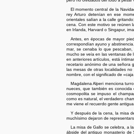
pero no olvidados del todo a pesar 
El momento central de la Navida
rey Arturo detenían en ese momen
orientales salían a la calle gritand
cena. Con este motivo se reúnen la
en Irlanda, Harvard o Singapur, imag
Antes, en épocas de mayor pieda
correspondían ayuno y abstinencia. 
mar, se cenaba lo que pescaban, 
mucho se veía en las ventanas de la
en anteriores artículos, está ínt
recetario anónimo de una señora gi
las mesas de otras localidades no
nombre, con el significado de «caja
Magdalena Alperi menciona turro
nueces, que también es conocida 
cosmopolita se impuso el champagn
como es natural, el verdadero cha
me viene el recuerdo gente antigua
Y después de la cena, la misa de
muchísimo dejaron de representars
La misa de Gallo se celebra, a la
ábside del antiguo monasterio de 