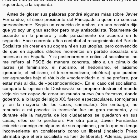
izquierdas, a la izquierda.
Antes de glosar sus palabras pondré algunas mías sobre Javier
Fernández, el único presidente del Principado a quien no conozco
personalmente. Según un conocido de ambos, en una ocasión dijo
que yo soy un gran escritor pero muy antisocialista. Totalmente de
acuerdo en lo primero y sólo parcialmente de acuerdo en lo
segundo. Hace cuarenta años contribuí al resurgimiento del Partido
Socialista sin creer en su dogma ni en sus utopías, pero convencido
de que en aquellos difíciles momentos un partido socialista era
necesario en España. Y si posteriormente critico al socialismo, no
me refiero al PSOE de manera concreta, sino a un cúmulo de
lacras (el feminismo, el nudismo, el hedonismo, el laicismo
ignorante, el nihilismo, el tercermundismo, etcétera) que pueden
ser agrupadas bajo el rótulo de «modernidad» o, si se prefiere, por
estar más al día, de «postmodernidad». En el caso del socialismo,
comparto la opinión de Dostoievski: se propone destruir el mundo
viejo sin ser capaz de crear un mundo nuevo (sus fracasos, donde
gobernó, a lo largo del siglo XX, fueron espectaculares, sonrojantes
y, en la mayoría de los casos, criminales). Sin embargo, no
renuncio a mi pasado: la transición fue un gran momento, y si
durante ella la mayoría de los ciudadanos se quedaron en sus
casas, ellos se lo perdieron. Por otra parte, Javier Fernández
coincide conmigo en algunas de sus opiniones, por lo que no tengo
inconveniente en considerarlo como un liberal (Indalecio Prieto
afirmaba que él era socialista «a fuer de liberal»). Además, parece