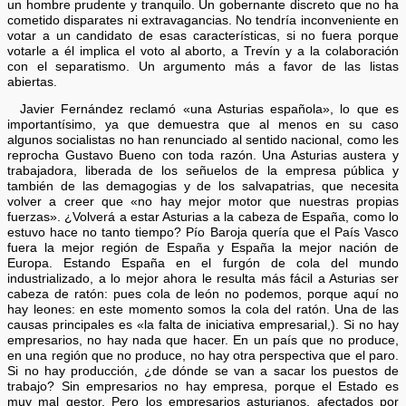
un hombre prudente y tranquilo. Un gobernante discreto que no ha
cometido disparates ni extravagancias. No tendría inconveniente en
votar a un candidato de esas características, si no fuera porque
votarle a él implica el voto al aborto, a Trevín y a la colaboración
con el separatismo. Un argumento más a favor de las listas
abiertas.
Javier Fernández reclamó «una Asturias española», lo que es
importantísimo, ya que demuestra que al menos en su caso
algunos socialistas no han renunciado al sentido nacional, como les
reprocha Gustavo Bueno con toda razón. Una Asturias austera y
trabajadora, liberada de los señuelos de la empresa pública y
también de las demagogias y de los salvapatrias, que necesita
volver a creer que «no hay mejor motor que nuestras propias
fuerzas». ¿Volverá a estar Asturias a la cabeza de España, como lo
estuvo hace no tanto tiempo? Pío Baroja quería que el País Vasco
fuera la mejor región de España y España la mejor nación de
Europa. Estando España en el furgón de cola del mundo
industrializado, a lo mejor ahora le resulta más fácil a Asturias ser
cabeza de ratón: pues cola de león no podemos, porque aquí no
hay leones: en este momento somos la cola del ratón. Una de las
causas principales es «la falta de iniciativa empresarial,). Si no hay
empresarios, no hay nada que hacer. En un país que no produce,
en una región que no produce, no hay otra perspectiva que el paro.
Si no hay producción, ¿de dónde se van a sacar los puestos de
trabajo? Sin empresarios no hay empresa, porque el Estado es
muy mal gestor. Pero los empresarios asturianos, afectados por