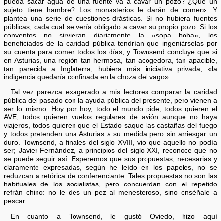
pueda sacar agua de una fuente va a cavar un pozo? ¿Que un
sujeto tiene hambre? Los monasterios le darán de comer». Y
plantea una serie de cuestiones drásticas. Si no hubiera fuentes
públicas, cada cual se vería obligado a cavar su propio pozo. Si los
conventos no sirvieran diariamente la «sopa boba», los
beneficiados de la caridad pública tendrían que ingeniárselas por
su cuenta para comer todos los días, y Townsend concluye que si
en Asturias, una región tan hermosa, tan acogedora, tan apacible,
tan parecida a Inglaterra, hubiera más iniciativa privada, «la
indigencia quedaría confinada en la choza del vago».
Tal vez parezca exagerado a mis lectores comparar la caridad
pública del pasado con la ayuda pública del presente, pero vienen a
ser lo mismo. Hoy por hoy, todo el mundo pide, todos quieren el
AVE, todos quieren vuelos regulares de avión aunque no haya
viajeros, todos quieren que el Estado saque las castañas del fuego
y todos pretenden una Asturias a su medida pero sin arriesgar un
duro. Townsend, a finales del siglo XVIII, vio que aquello no podía
ser; Javier Fernández, a principios del siglo XXI, reconoce que no
se puede seguir así. Esperemos que sus propuestas, necesarias y
claramente expresadas, según he leído en los papeles, no se
reduzcan a retórica de conferenciante. Tales propuestas no son las
habituales de los socialistas, pero concuerdan con el repetido
refrán chino: no le des un pez al menesteroso, sino enséñale a
pescar.
En cuanto a Townsend, le gustó Oviedo, hizo aquí