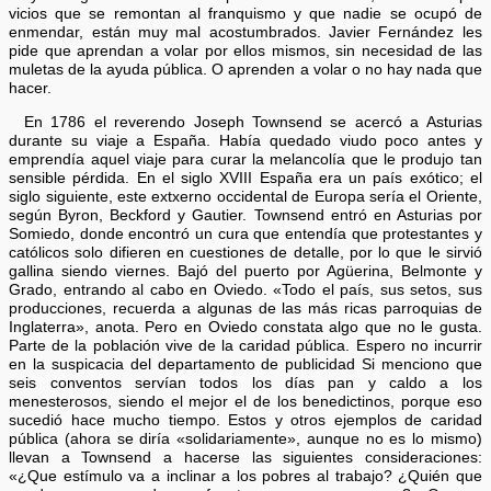
vicios que se remontan al franquismo y que nadie se ocupó de
enmendar, están muy mal acostumbrados. Javier Fernández les
pide que aprendan a volar por ellos mismos, sin necesidad de las
muletas de la ayuda pública. O aprenden a volar o no hay nada que
hacer.
En 1786 el reverendo Joseph Townsend se acercó a Asturias
durante su viaje a España. Había quedado viudo poco antes y
emprendía aquel viaje para curar la melancolía que le produjo tan
sensible pérdida. En el siglo XVIII España era un país exótico; el
siglo siguiente, este extxerno occidental de Europa sería el Oriente,
según Byron, Beckford y Gautier. Townsend entró en Asturias por
Somiedo, donde encontró un cura que entendía que protestantes y
católicos solo difieren en cuestiones de detalle, por lo que le sirvió
gallina siendo viernes. Bajó del puerto por Agüerina, Belmonte y
Grado, entrando al cabo en Oviedo. «Todo el país, sus setos, sus
producciones, recuerda a algunas de las más ricas parroquias de
Inglaterra», anota. Pero en Oviedo constata algo que no le gusta.
Parte de la población vive de la caridad pública. Espero no incurrir
en la suspicacia del departamento de publicidad Si menciono que
seis conventos servían todos los días pan y caldo a los
menesterosos, siendo el mejor el de los benedictinos, porque eso
sucedió hace mucho tiempo. Estos y otros ejemplos de caridad
pública (ahora se diría «solidariamente», aunque no es lo mismo)
llevan a Townsend a hacerse las siguientes consideraciones:
«¿Que estímulo va a inclinar a los pobres al trabajo? ¿Quién que