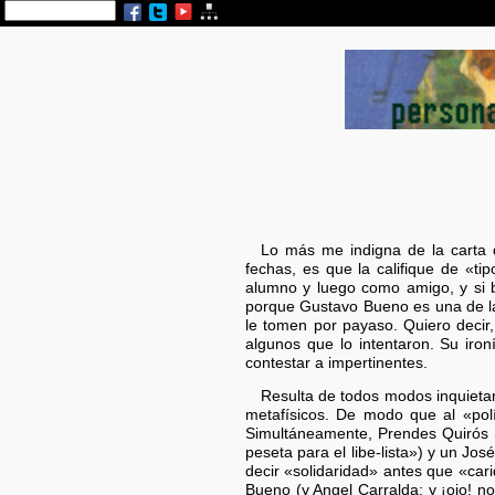
Lo más me indigna de la carta 
fechas, es que la califique de «ti
alumno y luego como amigo, y si 
porque Gustavo Bueno es una de la
le tomen por payaso. Quiero decir,
algunos que lo intentaron. Su iro
contestar a impertinentes.
Resulta de todos modos inquieta
metafísicos. De modo que al «polí
Simultáneamente, Prendes Quirós no
peseta para el libe-lista») y un Jos
decir «solidaridad» antes que «ca
Bueno (y Angel Carralda: y ¡ojo! 