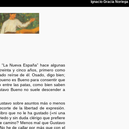
en “La Nueva España” hace algunas
 treinta y cinco años, primero como
o reírse de él. Osado, digo bien;
 bueno es Bueno para consentir que
bo entre las patas, como bien saben
Gustavo Bueno no suele descender a
 Gustavo sobre asuntos más o menos
corte de la libertad de expresión.
libro que no le ha gustado («ni una
viedo y sin duda clérigo que prefiere
este camino? Menos mal que Gustavo
No he de callar por más que con el