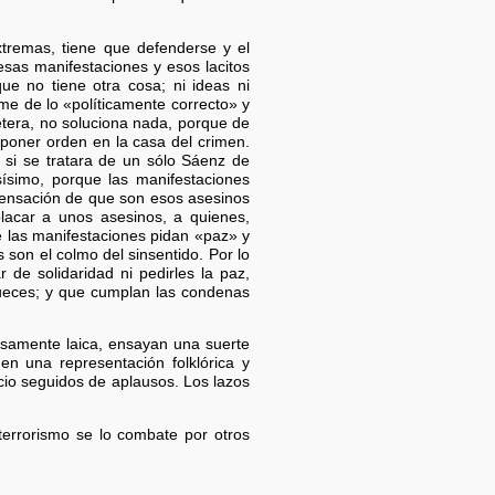
xtremas, tiene que defenderse y el
esas manifestaciones y esos lacitos
ue no tiene otra cosa; ni ideas ni
ome de lo «políticamente correcto» y
étera, no soluciona nada, porque de
a poner orden en la casa del crimen.
si se tratara de un sólo Sáenz de
sísimo, porque las manifestaciones
sensación de que son esos asesinos
lacar a unos asesinos, a quienes,
e las manifestaciones pidan «paz» y
 son el colmo del sinsentido. Por lo
de solidaridad ni pedirles la paz,
jueces; y que cumplan las condenas
losamente laica, ensayan una suerte
n una representación folklórica y
ncio seguidos de aplausos. Los lazos
 terrorismo se lo combate por otros