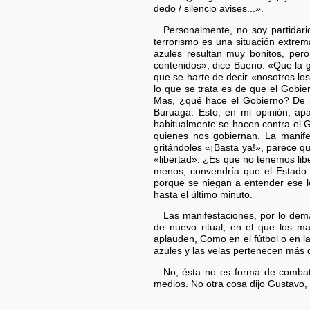
dedo / silencio avises...».
Personalmente, no soy partidari
terrorismo es una situación extrem
azules resultan muy bonitos, pero
contenidos», dice Bueno. «Que la ge
que se harte de decir «nosotros lo
lo que se trata es de que el Gobier
Mas, ¿qué hace el Gobierno? De m
Buruaga. Esto, en mi opinión, apa
habitualmente se hacen contra el 
quienes nos gobiernan. La manife
gritándoles «¡Basta ya!», parece q
«libertad». ¿Es que no tenemos libe
menos, convendría que el Estado t
porque se niegan a entender ese l
hasta el último minuto.
Las manifestaciones, por lo demá
de nuevo ritual, en el que los m
aplauden, Como en el fútbol o en la
azules y las velas pertenecen más di
No; ésta no es forma de combatir
medios. No otra cosa dijo Gustavo,