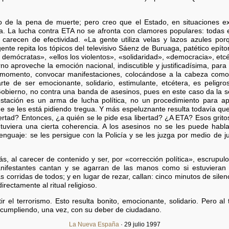
o de la pena de muerte; pero creo que el Estado, en situaciones e
a. La lucha contra ETA no se afronta con clamores populares: todas 
 carecen de efectividad. «La gente utiliza velas y lazos azules porq
nte repita los tópicos del televisivo Sáenz de Buruaga, patético epít
s demócratas», «ellos los violentos», «solidaridad», «democracia», etc
no aproveche la emoción nacional, indiscutible y justificadísima, par
omento, convocar manifestaciones, colocándose a la cabeza como 
rte de ser emocionante, solidario, estimulante, etcétera, es peligro
Gobierno, no contra una banda de asesinos, pues en este caso da la 
stación es un arma de lucha política, no un procedimiento para ap
ue se les está pidiendo tregua. Y más espeluznante resulta todavía qu
rtad? Entonces, ¿a quién se le pide esa libertad? ¿A ETA? Esos gritos
uviera una cierta coherencia. A los asesinos no se les puede hablar 
enguaje: se les persigue con la Policía y se les juzga por medio de 
s, al carecer de contenido y ser, por «corrección política», escrupu
anifestantes cantan y se agarran de las manos como si estuvieran e
s corridas de todos; y en lugar de rezar, callan: cinco minutos de sile
rectamente al ritual religioso.
 el terrorismo. Esto resulta bonito, emocionante, solidario. Pero al
 cumpliendo, una vez, con su deber de ciudadano.
La Nueva España
· 29 julio 1997