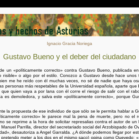
Ignacio Gracia Noriega
Gustavo Bueno y el deber del ciudadano
de un «políticamente correcto» contra Gustavo Bueno, publicada 
po risible» o algo por el estilo. Conozco a Gustavo desde hace unos
bien me he reído con él muchas veces, no sé de nadie que haya osad
s personas más respetables de la Universidad española, aparte que
 que quien vaya a por lana con él corre el riesgo de salir con el ra
nía es demoledora, y salva este «políticamente correcto», porque 
nte la propuesta de ese individuo de que sólo se le permita hablar a
ticamente correcto» le parece mal la pena de muerte, pero no el re
 se reprime a la hora de solicitar represalias contra el autor de un 
é Manuel Parrilla, director del secretariado social del Arzobispado de O
ridad», desautoriza a Angel Garralda. ¿A dónde podemos llegar por 
no pretendo meter a los dos en el mismo saco) opina como Quevedo: «