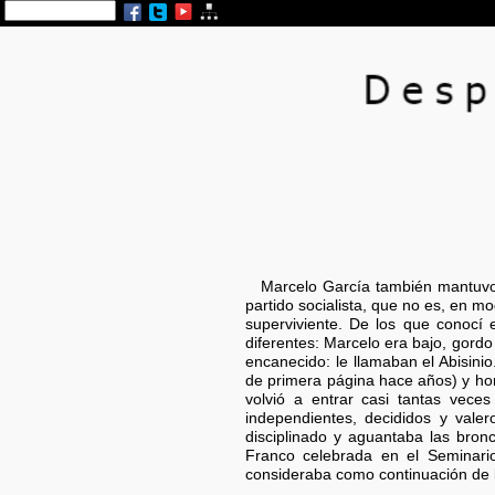
Marcelo García también mantuvo u
partido socialista, que no es, en m
superviviente. De los que conocí
diferentes: Marcelo era bajo, gord
encanecido: le llamaban el Abisinio
de primera página hace años) y homb
volvió a entrar casi tantas vece
independientes, decididos y val
disciplinado y aguantaba las bro
Franco celebrada en el Seminari
consideraba como continuación de la