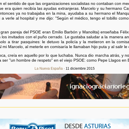
 el sentido de que las organizaciones socialistas no contaban con med
era quien recibía las ayudas extranjeras. Marcelo y su hermano Cayo
tonces ya no trabajaba en la mina, ayudaba a su hermano el Manquí
 a verle al hospital y me dijo: "Según el médico, tengo el tobillo co
 gran pareja del PSOE eran Emilio Barbón y Manolita) enseñaba Félix 
 los invitados con el puño cerrado. Le gustaba saludar a la manera an
olo a tirar pasquines: le detuvo la policía y la metieron en la comi
 mi Marcelo, al meterle en comisaría le llamaban hijo puta y al salir l
ca, creía en aquello por lo que luchaba. Nunca dio marcha atrás, y no
ó a ser "un hombre de respeto" en el viejo PSOE: como Pepe Llagos e
La Nueva España
· 11 diciembre 2015