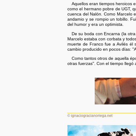
Aquellos eran tiempos heroicos en
como el hermano pobre de UGT, que 
cuenca del Nalón. Como Marcelo en
andamio y se rompio un tobillo. Fui
del humor y era un optimista.
De su boda con Encarna (la otra
Marcelo estaba con corbata y todos
muerte de Franco fue a Avilés él s
cambio producido en pocos días: "Al
Como tantos otros de aquella épo
otras fuerzas". Con el tiempo lleg
©
ignaciogracianoriega.net