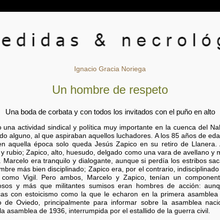
Ignacio Gracia Noriega
Un hombre de respeto
Una boda de corbata y con todos los invitados con el puño en alto
na actividad sindical y política muy importante en la cuenca del Naló
odo alguno, al que aspiraban aquellos luchadores. A los 85 años de eda
 en aquella época solo queda Jesús Zapico en su retiro de Llaner
o y rubio; Zapico, alto, huesudo, delgado como una vara de avellano 
. Marcelo era tranquilo y dialogante, aunque si perdía los estribos sac
re más bien disciplinado; Zapico era, por el contrario, indisciplinado
s como Vigil. Pero ambos, Marcelo y Zapico, tenían un component
erosos y más que militantes sumisos eran hombres de acción: au
ncas con estoicismo como la que le echaron en la primera asambl
o de Oviedo, principalmente para informar sobre la asamblea naci
 asamblea de 1936, interrumpida por el estallido de la guerra civil.