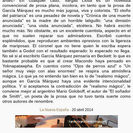
antes? En cualquier caso, Vargas Llosa es un novelista
convencional de prosa plana, incolora, en tanto que la prosa de
García Márquez es mucho más jugosa, viva y colorista. "El otoño
del patriarca" es una pesadez de novela y "Crónica de una muerte
anunciada" es la madre de un horrible latiguillo: "una dimisión
anunciada", "una visita anunciada", etcétera. No habrá escrito
mucho más. No obstante, es un excelente cuentista, aspecto en el
que no suelen reparar sus admiradores. Escribió cuentos
espléndidos, que reproducen ambientes opresivos con la ligereza
de mariposas. El coronel que no tiene quien le escriba espera
también a Godot con el resultado esperado: lo esperado no llega.
No sé si al escribirlo García Márquez pensaría en Beckett: lo que es
bastante probable es que al crear Macondo haya pensado en
Yoknapatawpha. En cuentos como "Ojos de perros azul" o "Un
señor muy viejo con alas enormes" se respira una atmósfera
mágica. Lo que ya no entiendo tan bien es lo de "realismo mágico",
aunque en García Márquez haya una evidente intencionalidad
política. Y si aceptamos la contradicción de "realismo mágico", le
conviene mejor al argentino Mario Goloboff, el autor de "El soñador
de Smith", un poeta de la prosa que no tuvo tanta suerte como
otros autores de renombre.
La Nueva España
· 20 abril 2014