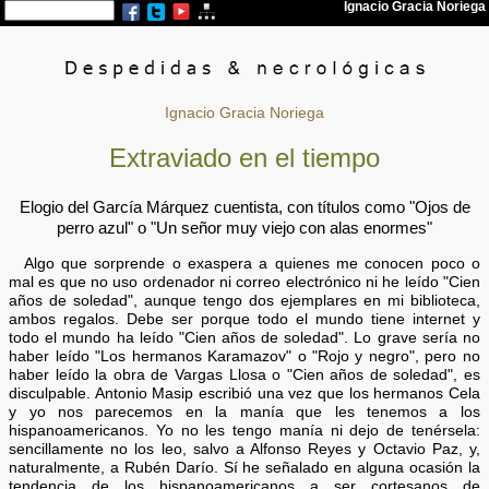
Ignacio Gracia Noriega
Extraviado en el tiempo
Elogio del García Márquez cuentista, con títulos como "Ojos de
perro azul" o "Un señor muy viejo con alas enormes"
Algo que sorprende o exaspera a quienes me conocen poco o
mal es que no uso ordenador ni correo electrónico ni he leído "Cien
años de soledad", aunque tengo dos ejemplares en mi biblioteca,
ambos regalos. Debe ser porque todo el mundo tiene internet y
todo el mundo ha leído "Cien años de soledad". Lo grave sería no
haber leído "Los hermanos Karamazov" o "Rojo y negro", pero no
haber leído la obra de Vargas Llosa o "Cien años de soledad", es
disculpable. Antonio Masip escribió una vez que los hermanos Cela
y yo nos parecemos en la manía que les tenemos a los
hispanoamericanos. Yo no les tengo manía ni dejo de tenérsela:
sencillamente no los leo, salvo a Alfonso Reyes y Octavio Paz, y,
naturalmente, a Rubén Darío. Sí he señalado en alguna ocasión la
tendencia de los hispanoamericanos a ser cortesanos de