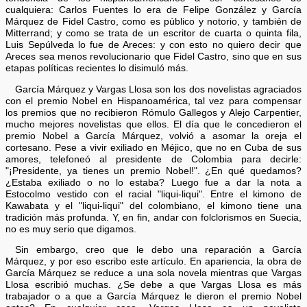
cualquiera: Carlos Fuentes lo era de Felipe González y García
Márquez de Fidel Castro, como es público y notorio, y también de
Mitterrand; y como se trata de un escritor de cuarta o quinta fila,
Luis Sepúlveda lo fue de Areces: y con esto no quiero decir que
Areces sea menos revolucionario que Fidel Castro, sino que en sus
etapas políticas recientes lo disimuló más.
García Márquez y Vargas Llosa son los dos novelistas agraciados
con el premio Nobel en Hispanoamérica, tal vez para compensar
los premios que no recibieron Rómulo Gallegos y Alejo Carpentier,
mucho mejores novelistas que ellos. El día que le concedieron el
premio Nobel a García Márquez, volvió a asomar la oreja el
cortesano. Pese a vivir exiliado en Méjico, que no en Cuba de sus
amores, telefoneó al presidente de Colombia para decirle:
"¡Presidente, ya tienes un premio Nobel!". ¿En qué quedamos?
¿Estaba exiliado o no lo estaba? Luego fue a dar la nota a
Estocolmo vestido con el racial "liqui-liqui". Entre el kimono de
Kawabata y el "liqui-liqui" del colombiano, el kimono tiene una
tradición más profunda. Y, en fin, andar con folclorismos en Suecia,
no es muy serio que digamos.
Sin embargo, creo que le debo una reparación a García
Márquez, y por eso escribo este artículo. En apariencia, la obra de
García Márquez se reduce a una sola novela mientras que Vargas
Llosa escribió muchas. ¿Se debe a que Vargas Llosa es más
trabajador o a que a García Márquez le dieron el premio Nobel