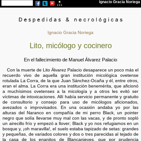
Ignacio Gracia Noriega
Lito, micólogo y cocinero
En el fallecimiento de Manuel Álvarez Palacio
Con la muerte de Lito Álvarez Palacio desaparece un poco más el
recuerdo vivo de aquella gran institución micológica ovetense
rotulada La Corra, de la que Juan Sánchez-Ocaña y él, entre otros,
eran el alma. La Corra era una institución benemérita, que aficionó
a muchísimos ovetenses a la micología y a otros les evitó ser
víctimas de intoxicaciones. Allí había servicio permanente y gratuito
de consultorio y consejo para uso de micólogos aficionados,
avezados o improvisados. En una ocasión andaba yo por las
alturas del Naranco en compañía de mi perro Black, un pointer
negro que solía llevarse muy mal con las vacas, y de pronto sopló
un airecillo frío y empezó a llover; Black y yo nos refugiamos en un
bosque y, ¡oh maravilla!, el suelo estaba tapizado de setas: grandes
y pequeñas, de variados colores y dos o tres parecidas al tejado de
la casa de los enanitos de Blancanieves, que por prudencia