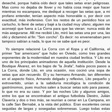
deseché, porque había oído decir que tales setas eran peligrosas.
Mas como no dejaba de llover y no había cosa mejor que hacer
mientras no escampara, me dediqué a recoger las setas que, a mi
profano entender, tenían aspecto más honorable o, por decir con
exactitud, más inofensivo. Con los restos de un periódico hice un
cartucho, lo llené de setas y bajé a la ciudad muy ufano; alguien me
aconsejó que fuera a La Corra para que las vieran: nunca está de
más asegurarse. Allí me recibió Lito, miró las setas una por una, las
olió y dictaminó al fin: "Son corcho". Es decir: no envenenaban pero
tampoco sabían a nada, lo que no se sabe qué es peor.
Yo siempre relacioné La Corra con el Kopa y el California, el
primer "bar americano" que hubo en Oviedo, como tres grandes
exponentes de la modernidad en nuestra ciudad levítica. Y Lito era
uno de los principales animadores de aquella institución. Desde la
Boutique Álvarez, en los bajos de "la Jirafa", había pocos pasos a
La Corra, donde Lito, en una ocasión, nos cocinó una sopa de
setas que aún recuerdo. Él y su hermano Armando, tan diferentes
en el aspecto físico, Armando delgado y reflexivo, Lito pequeño y
extrovertido, unían a la sabiduría micológica la condición de
gastrónomos, pues muchos salen a buscar setas solo para pasear,
lo que no era su caso. Y por las noches Lito y algunos amigos,
entre los que se encontraban el antiguo futbolista Diestro, Julián
Clavería y dos o tres más, se reunían a cenar en La Campana, en
la calle San Bernabé, a la vista del público. Eran excelentes cenas
seguidas de largas y sosegadas sobremesas. Luego todas estas