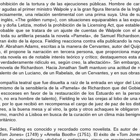
rohibición de la tortura y de las ejecuciones públicas. Hombre de car
agudas al primer ministro Walpole y a la gran figura literaria de la Ingl
cisamente, una relación sentimental con una prima suya. Una de su
en inglés, «The golden rump»), con situaciones equiparables a las exp
as y doña Letizia, motivó la prohibición de la Licensing Act, que estab
robable que se tratara de un ajuste de cuentas de Walpole con el a
 toda su artillería pesada la novela «Pamela», de Samuel Richardson
gran éxito de la época. Fielding reacciona contra ella publicando la no
. Abraham Adams, escritas a la manera de Cervantes, autor del Quijote
, él propone la narración en tercera persona, que proporciona may
sta novela es de notable interés teórico y crítico; destaquemos esta 
verdaderamente ridículo es, según creo, la afectación». Sin embargo, 
e novela de Richardson. Hacia Jonathan Swift mantuvo una actitud de 
alento de un Luciano, de un Rabelais, de un Cervantes, y en sus obras
ompañía teatral que fue disuelta a raíz de la entrada en vigor del Lice
 mismo de la sensiblería de la «Pamela» de Richardson que del Gobie
 escoceses en favor de la restauración de los Estuardo en la perso
o era hombre de talento), Fielding le vio las orejas al lobo de una r
 por lo que recibió en recompensa el cargo de juez de paz de los dist
es, a la buena mesa y al vino, la gota y otros achaques le obligaron a
rmo, marchó a Lisboa en busca de la curación en un clima más benigno 
ritánico.
des, Fielding es conocido y recordado como novelista. Es autor de
«Tom Jones» (1749) y «Amelia Booth» (1751). El éxito de «Tom Jone
ato de extraordinaria vitalidad y optimismo, sigue un movimiento it