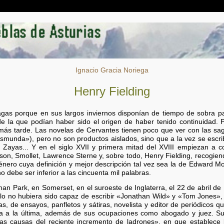
Ignacio Gracia Noriega
Henry Fielding
agas porque en sus largos inviernos disponían de tiempo de sobra para
e la que podían haber sido el origen de haber tenido continuidad. 
más tarde. Las novelas de Cervantes tienen poco que ver con las sag
ismunda»), pero no son productos aislados, sino que a la vez se escrib
Zayas... Y en el siglo XVII y primera mitad del XVIII empiezan a c
son, Smollet, Lawrence Sterne y, sobre todo, Henry Fielding, recogiend
nero cuya definición y mejor descripción tal vez sea la de Edward Mo
o debe ser inferior a las cincuenta mil palabras.
an Park, en Somerset, en el suroeste de Inglaterra, el 22 de abril de 
rlo no hubiera sido capaz de escribir «Jonathan Wild» y «Tom Jones», 
s, de ensayos, panfletos y sátiras, novelista y editor de periódicos q
na a la última, además de sus ocupaciones como abogado y juez. Su
 las causas del reciente incremento de ladrones», en que establece l