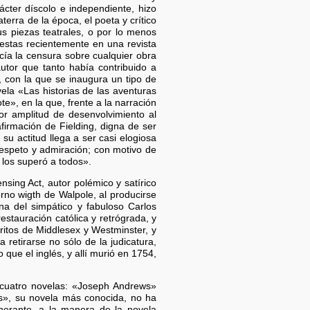
ácter díscolo e independiente, hizo
aterra de la época, el poeta y crítico
s piezas teatrales, o por lo menos
uestas recientemente en una revista
lecía la censura sobre cualquier obra
utor que tanto había contribuido a
, con la que se inaugura un tipo de
vela «Las historias de las aventuras
», en la que, frente a la narración
or amplitud de desenvolvimiento al
afirmación de Fielding, digna de ser
su actitud llega a ser casi elogiosa
respeto y admiración; con motivo de
 los superó a todos».
nsing Act, autor polémico y satírico
rno wigth de Walpole, al producirse
na del simpático y fabuloso Carlos
estauración católica y retrógrada, y
ritos de Middlesex y Westminster, y
 retirarse no sólo de la judicatura,
que el inglés, y allí murió en 1754,
 cuatro novelas: «Joseph Andrews»
s», su novela más conocida, no ha
inerante, a la manera de la novela