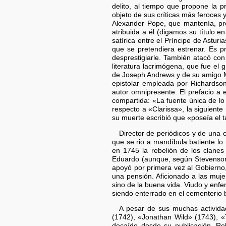
delito, al tiempo que propone la p
objeto de sus críticas más feroces y 
Alexander Pope, que mantenía, pre
atribuida a él (digamos su título 
satírica entre el Príncipe de Asturi
que se pretendiera estrenar. Es p
desprestigiarle. También atacó con
literatura lacrimógena, que fue el 
de Joseph Andrews y de su amigo Mr
epistolar empleada por Richardson
autor omnipresente. El prefacio a e
compartida: «La fuente única de lo 
respecto a «Clarissa», la siguient
su muerte escribió que «poseía el t
Director de periódicos y de una c
que se rio a mandíbula batiente lo
en 1745 la rebelión de los clanes
Eduardo (aunque, según Stevenson, n
apoyó por primera vez al Gobierno,
una pensión. Aficionado a las mujer
sino de la buena vida. Viudo y enfe
siendo enterrado en el cementerio b
A pesar de sus muchas activida
(1742), «Jonathan Wild» (1743), 
decaído desde su publicación. Rel