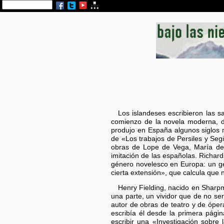
Los islandeses escribieron las s
comienzo de la novela moderna, d
produjo en España algunos siglos 
de «Los trabajos de Persiles y Seg
obras de Lope de Vega, María de 
imitación de las españolas. Richard
género novelesco en Europa: un gé
cierta extensión», que calcula que n
Henry Fielding, nacido en Sharpm
una parte, un vividor que de no se
autor de obras de teatro y de ópera
escribía él desde la primera pági
escribir una «Investigación sobre