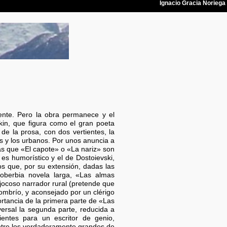
ente. Pero la obra permanece y el
kin, que figura como el gran poeta
de la prosa, con dos vertientes, la
les y los urbanos. Por unos anuncia a
ras que «El capote» o «La nariz» son
es humorístico y el de Dostoievski,
os que, por su extensión, dadas las
oberbia novela larga, «Las almas
 jocoso narrador rural (pretende que
sombrío, y aconsejado por un clérigo
rtancia de la primera parte de «Las
ersal la segunda parte, reducida a
entes para un escritor de genio,
 entre los verdaderamente grandes de