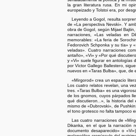
la gran literatura rusa. En mi o
europeizado y Tolstoi era, por des
Leyendo a Gogol, resulta sorpre
de «La perspectiva Nevski». Y ambo
obra de Gogol, según Mijael Bajtin
narraciones, «Las veladas en Di
memorables: «La feria de Soroch
Fedorovich Schponka y su tía» y 
veladas». Cuatro narraciones com
antaño», «Vi» y «Por qué discutier
y «Vi» suele figurar en antologías 
por Víctor Gallego Ballestero, sigu
nuevos en «Taras Bulba», que, de es
«Mirgorod» crea un espacio liter
Los cuatro relatos revelan, una vez
tres. «Taras Bulba» es una vigoros
de los gnomos, cuyos párpados lle
qué discutieron...», la historia d
mismo de «Dubrovski», de Pushkin: 
el tono grotesco no falta tampoco 
Las cuatro narraciones de «Mirg
Dikanka, en el que la narración r
documento desaparecido» o «Vi»), 
melancólico crepúsculo del matrimo