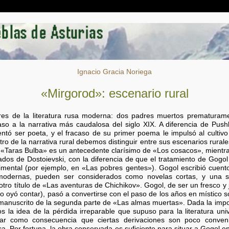
Ignacio Gracia Noriega
«Mirgorod»: escenario rural
res de la literatura rusa moderna: dos padres muertos prematuram
so a la narrativa más caudalosa del siglo XIX. A diferencia de Push
entó ser poeta, y el fracaso de su primer poema le impulsó al cultivo 
ntro de la narrativa rural debemos distinguir entre sus escenarios rura
ki. «Taras Bulba» es un antecedente clarísimo de «Los cosacos», mient
os de Dostoievski, con la diferencia de que el tratamiento de Gogol 
imental (por ejemplo, en «Las pobres gentes»). Gogol escribió cuent
modernas, pueden ser considerados como novelas cortas, y una s
tro título de «Las aventuras de Chichikov». Gogol, de ser un fresco y
lo oyó contar), pasó a convertirse con el paso de los años en místico 
l manuscrito de la segunda parte de «Las almas muertas». Dada la impo
la idea de la pérdida irreparable que supuso para la literatura univ
r como consecuencia que ciertas derivaciones son poco conveni
ica. Por fortuna, la obra conservada es suficiente para situar a Gogol