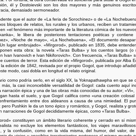
pinión, él y Dostoievski son los dos mayores y más genuinos escrit
gracia, demasiado sermoneador.
ndente que el autor de «La feria de Sorochinez» o de «La Nochebuena
s bloques de relatos, los rurales y los urbanos, reciben un tratamien
, en «el fenómeno más importante de la literatura cómica de los nuevo
kanka», le libera de posteriores tentaciones poéticas y contien
inez», «Noche de mayo», «La Nochebuena», «El documento desaparec
«Un lugar embrujado». «Mirgorod», publicado en 1835, debe entende
ponen esta obra: la novela «Taras Bulba» y los cuentos largos (o n
on Ivan Ivanovich e Ivan Nikiforovich». Con frecuencia, «Taras Bulba» 
de cuentos de terror. Esta edición de «Mirgorod», publicada por Alba Ed
e la edición de 1842, revisada por el propio Gogol, que introdujo añadi
te modo, casi dobla en longitud el relato original.
ario como podría serlo, en el siglo XX, la Yoknapathawpha en que se d
 más, la casi inconcebible versatilidad de Gogol: cada cuento aquí in
a narración épica y una de las obras más conocidas de su autor; «Vi», 
gan hasta el suelo, y que Gogol califica como «una creación colosal 
el enfrentamiento entre dos aldeanos a causa de una nimiedad. El pu
pero Pushkin le da un tono épico y romántico, y Gogol, realista y gro
en narraciones de Gogol decididamente épicas, como «Taras Bulba».
orod» constituyen un ámbito literario coherente y cerrado en sí mi
ealista no excluye los elementos fantásticos, los viajes maravill
y la confusión, como en la vida misma, del humor, del valor, de l
nio de viejos y apacibles terratenientes pertenece al mismo mundo q