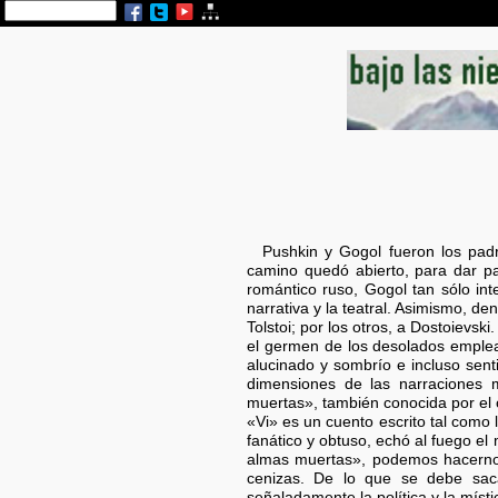
Pushkin y Gogol fueron los pad
camino quedó abierto, para dar pa
romántico ruso, Gogol tan sólo int
narrativa y la teatral. Asimismo, de
Tolstoi; por los otros, a Dostoievs
el germen de los desolados emplead
alucinado y sombrío e incluso sent
dimensiones de las narraciones 
muertas», también conocida por el o
«Vi» es un cuento escrito tal como 
fanático y obtuso, echó al fuego e
almas muertas», podemos hacernos 
cenizas. De lo que se debe saca
señaladamente la política y la míst