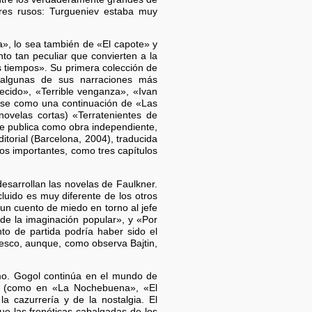
ores rusos: Turgueniev estaba muy
», lo sea también de «El capote» y
to tan peculiar que convierten a la
s tiempos». Su primera colección de
e algunas de sus narraciones más
ido», «Terrible venganza», «Ivan
rse como una continuación de «Las
ovelas cortas) «Terratenientes de
se publica como obra independiente,
itorial (Barcelona, 2004), traducida
dos importantes, como tres capítulos
esarrollan las novelas de Faulkner.
cluido es muy diferente de los otros
un cuento de miedo en torno al jefe
de la imaginación popular», y «Por
nto de partida podría haber sido el
tesco, aunque, como observa Bajtin,
smo. Gogol continúa en el mundo de
osos (como en «La Nochebuena», «El
a cazurrería y de la nostalgia. El
ue las frenéticas cabalgadas de los