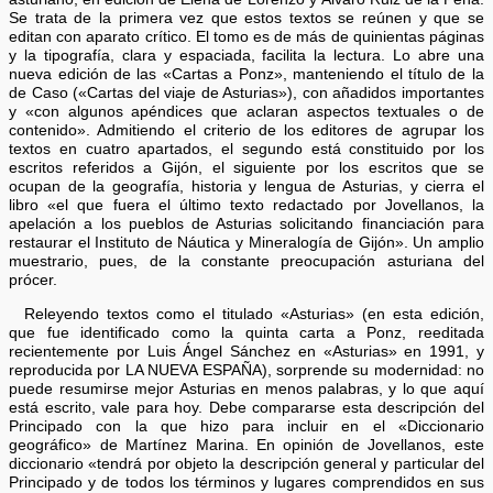
Se trata de la primera vez que estos textos se reúnen y que se
editan con aparato crítico. El tomo es de más de quinientas páginas
y la tipografía, clara y espaciada, facilita la lectura. Lo abre una
nueva edición de las «Cartas a Ponz», manteniendo el título de la
de Caso («Cartas del viaje de Asturias»), con añadidos importantes
y «con algunos apéndices que aclaran aspectos textuales o de
contenido». Admitiendo el criterio de los editores de agrupar los
textos en cuatro apartados, el segundo está constituido por los
escritos referidos a Gijón, el siguiente por los escritos que se
ocupan de la geografía, historia y lengua de Asturias, y cierra el
libro «el que fuera el último texto redactado por Jovellanos, la
apelación a los pueblos de Asturias solicitando financiación para
restaurar el Instituto de Náutica y Mineralogía de Gijón». Un amplio
muestrario, pues, de la constante preocupación asturiana del
prócer.
Releyendo textos como el titulado «Asturias» (en esta edición,
que fue identificado como la quinta carta a Ponz, reeditada
recientemente por Luis Ángel Sánchez en «Asturias» en 1991, y
reproducida por LA NUEVA ESPAÑA), sorprende su modernidad: no
puede resumirse mejor Asturias en menos palabras, y lo que aquí
está escrito, vale para hoy. Debe compararse esta descripción del
Principado con la que hizo para incluir en el «Diccionario
geográfico» de Martínez Marina. En opinión de Jovellanos, este
diccionario «tendrá por objeto la descripción general y particular del
Principado y de todos los términos y lugares comprendidos en sus