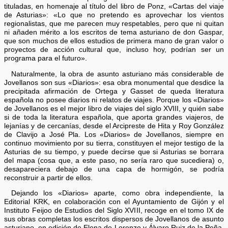
tituladas, en homenaje al título del libro de Ponz, «Cartas del viaje
de Asturias»: «Lo que no pretendo es aprovechar los vientos
regionalistas, que me parecen muy respetables, pero que ni quitan
ni añaden mérito a los escritos de tema asturiano de don Gaspar,
que son muchos de ellos estudios de primera mano de gran valor o
proyectos de acción cultural que, incluso hoy, podrían ser un
programa para el futuro».
Naturalmente, la obra de asunto asturiano más considerable de
Jovellanos son sus «Diarios»: esa obra monumental que desdice la
precipitada afirmación de Ortega y Gasset de queda literatura
española no posee diarios ni relatos de viajes. Porque los «Diarios»
de Jovellanos es el mejor libro de viajes del siglo XVIII, y quién sabe
si de toda la literatura española, que aporta grandes viajeros, de
lejanías y de cercanías, desde el Arcipreste de Hita y Roy González
de Clavijo a José Pla. Los «Diarios» de Jovellanos, siempre en
continuo movimiento por su tierra, constituyen el mejor testigo de la
Asturias de su tiempo, y puede decirse que si Asturias se borrara
del mapa (cosa que, a este paso, no sería raro que sucediera) o,
desapareciera debajo de una capa de hormigón, se podría
reconstruir a partir de ellos.
Dejando los «Diarios» aparte, como obra independiente, la
Editorial KRK, en colaboración con el Ayuntamiento de Gijón y el
Instituto Feijoo de Estudios del Siglo XVIII, recoge en el tomo IX de
sus obras completas los escritos dispersos de Jovellanos de asunto
asturiano, en edición de Elena de Lorenzo y Álvaro Ruiz de la Peña.