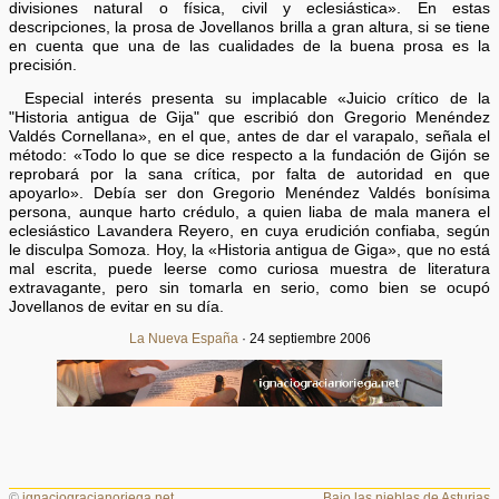
divisiones natural o física, civil y eclesiástica». En estas
descripciones, la prosa de Jovellanos brilla a gran altura, si se tiene
en cuenta que una de las cualidades de la buena prosa es la
precisión.
Especial interés presenta su implacable «Juicio crítico de la
"Historia antigua de Gija" que escribió don Gregorio Menéndez
Valdés Cornellana», en el que, antes de dar el varapalo, señala el
método: «Todo lo que se dice respecto a la fundación de Gijón se
reprobará por la sana crítica, por falta de autoridad en que
apoyarlo». Debía ser don Gregorio Menéndez Valdés bonísima
persona, aunque harto crédulo, a quien liaba de mala manera el
eclesiástico Lavandera Reyero, en cuya erudición confiaba, según
le disculpa Somoza. Hoy, la «Historia antigua de Giga», que no está
mal escrita, puede leerse como curiosa muestra de literatura
extravagante, pero sin tomarla en serio, como bien se ocupó
Jovellanos de evitar en su día.
La Nueva España
· 24 septiembre 2006
©
ignaciogracianoriega.net
Bajo las nieblas de Asturias