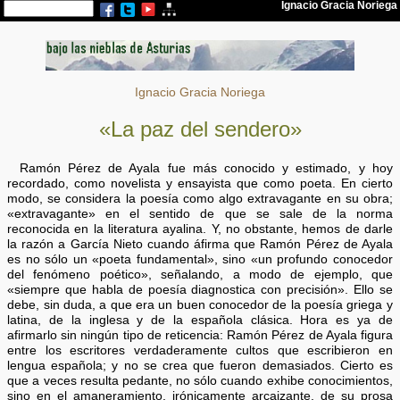
Ignacio Gracia Noriega
«La paz del sendero»
Ramón Pérez de Ayala fue más conocido y estimado, y hoy
recordado, como novelista y ensayista que como poeta. En cierto
modo, se considera la poesía como algo extravagante en su obra;
«extravagante» en el sentido de que se sale de la norma
reconocida en la literatura ayalina. Y, no obstante, hemos de darle
la razón a García Nieto cuando áfirma que Ramón Pérez de Ayala
es no sólo un «poeta fundamental», sino «un profundo conocedor
del fenómeno poético», señalando, a modo de ejemplo, que
«siempre que habla de poesía diagnostica con precisión». Ello se
debe, sin duda, a que era un buen conocedor de la poesía griega y
latina, de la inglesa y de la española clásica. Hora es ya de
afirmarlo sin ningún tipo de reticencia: Ramón Pérez de Ayala figura
entre los escritores verdaderamente cultos que escribieron en
lengua española; y no se crea que fueron demasiados. Cierto es
que a veces resulta pedante, no sólo cuando exhibe conocimientos,
sino en el amaneramiento, irónicamente arcaizante, de su prosa