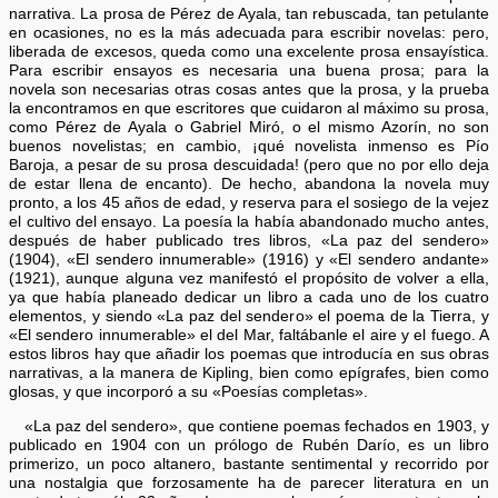
narrativa. La prosa de Pérez de Ayala, tan rebuscada, tan petulante
en ocasiones, no es la más adecuada para escribir novelas: pero,
liberada de excesos, queda como una excelente prosa ensayística.
Para escribir ensayos es necesaria una buena prosa; para la
novela son necesarias otras cosas antes que la prosa, y la prueba
la encontramos en que escritores que cuidaron al máximo su prosa,
como Pérez de Ayala o Gabriel Miró, o el mismo Azorín, no son
buenos novelistas; en cambio, ¡qué novelista inmenso es Pío
Baroja, a pesar de su prosa descuidada! (pero que no por ello deja
de estar llena de encanto). De hecho, abandona la novela muy
pronto, a los 45 años de edad, y reserva para el sosiego de la vejez
el cultivo del ensayo. La poesía la había abandonado mucho antes,
después de haber publicado tres libros, «La paz del sendero»
(1904), «El sendero innumerable» (1916) y «El sendero andante»
(1921), aunque alguna vez manifestó el propósito de volver a ella,
ya que había planeado dedicar un libro a cada uno de los cuatro
elementos, y siendo «La paz del sendero» el poema de la Tierra, y
«El sendero innumerable» el del Mar, faltábanle el aire y el fuego. A
estos libros hay que añadir los poemas que introducía en sus obras
narrativas, a la manera de Kipling, bien como epígrafes, bien como
glosas, y que incorporó a su «Poesías completas».
«La paz del sendero», que contiene poemas fechados en 1903, y
publicado en 1904 con un prólogo de Rubén Darío, es un libro
primerizo, un poco altanero, bastante sentimental y recorrido por
una nostalgia que forzosamente ha de parecer literatura en un