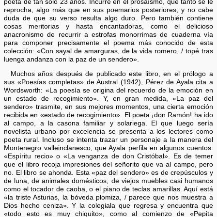
poeta de tan sólo 23 años. Incurre en el prosaísmo, que tanto se le
reprocha, algo más que en sus poemarios posteriores, y no cabe
duda de que su verso resulta algo duro. Pero también contiene
cosas meritorias y hasta encantadoras, como el delicioso
anacronismo de recurrir a estrofas monorrimas de cuaderna vía
para componer precisamente el poema más conocido de esta
colección: «Con sayal de amarguras, de la vida romero, / topé tras
luenga andanza con la paz de un sendero».
Muchos años después de publicado este libro, en el prólogo a
sus «Poesías completas» de Austral (1942), Pérez de Ayala cita a
Wordsworth: «La poesía se origina del recuerdo de la emoción en
un estado de recogimiento». Y, en gran medida, «La paz del
sendero» trasmite, en sus mejores momentos, una cierta emoción
recibida en «estado de recogimiento». El poeta ¡don Ramón! ha ido
al campo, a la casona familiar y solariega. El que luego sería
novelista urbano por excelencia se presenta a los lectores como
poeta rural. Incluso se intenta trazar un personaje a la manera del
Montenegro valleinclanesco; que Ayala perfila en algunos cuentos:
«Espíritu recio» o «La venganza de don Cristóbal». Es de temer
que el libro recoja impresiones del señorito que va al campo, pero
no. El libro se ahonda. Esta «paz del sendero» es de crepúsculos y
de luna, de animales domésticos, de viejos muebles casi humanos
como el tocador de caoba, o el piano de teclas amarillas. Aquí está
«la triste Asturias, la bóveda plomiza, / parece que nos muestra a
Dios hecho ceniza». Y la colegiala que regresa y encuentra que
«todo esto es muy chiquito», como al comienzo de «Pepita