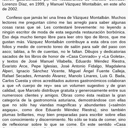
Lorenzo Díaz, en 1999, y Manuel Vázquez Montalbán, en este año
de 2002.
Confieso que jamás leí una línea de Vázquez Montalbán. Muchos
lectores me preguntan cómo me las arreglo para saber algunas
cosas raras que sé. Les contestaré brevemente: no leyendo a
ningún escritor de moda de esta segunda restauración borbónica.
Eso deja mucho tiempo libre para leer otro tipo de libros, que me
gustan más. Vázquez Montalbán contribuye a esta obra con dos
folios y medio de correcto toreo de salón para salir del paso con
asco; tablas, a fin de cuentas, no le faltan. Dibujos y dedicatorias
sacados de los libros de honor de «Casa Conrado» y «La Goleta»,
y textos de José Manuel Vilabella, Eduardo Méndez Riestra,
Evaristo Arce, Pepe Iglesias, José Antonio Fidalgo, Magdalena
Alperi, Ignacio Sánchez Vicente, Miguel Ángel Fuente Calleja,
Rafael Secades, Armando Álvarez, Manolo Linares, Luis G. Bada,
Carlos Cuesta y otros acreditados autores gastronómicos colaboran
a que «A cuerpo de rey» sea un volumen sugestivo y de gran
calidad, que Marcelo distribuye gratuita y generosamente entre sus
numerosos clientes y amigos. Obras como ésta realzan la gran
categoría de la gastronomía asturiana, demostrándose con ellas
que no sólo hay viandas magníficas y abundantes («salmón
asgaya», como dice Eduardo Méndez Riestra), sino también
plumas brillantes, muy bien preparadas para escribir sobre ellas
con conocimiento y discernimiento. No sólo se trata de comer, sino
de reflexionar sobre lo que se come. En este sentido «Casa