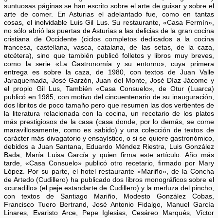
suntuosas páginas se han escrito sobre el arte de guisar y sobre el
arte de comer. En Asturias el adelantado fue, como en tantas
cosas, el inolvidable Luis Gil Lus. Su restaurante, «Casa Fermín»,
no sólo abrió las puertas de Asturias a las delicias de la gran cocina
cristiana de Occidente (ciclos completos dedicados a la cocina
francesa, castellana, vasca, catalana, de las setas, de la caza,
etcétera), sino que también publicó folletos y libros muy breves,
como la serie «La Gastronomía y su entorno», cuya primera
entrega es sobre la caza, de 1980, con textos de Juan Valle
Jaraquemada, José Garzón, Juan del Monte, José Díaz Jácome y
el propio Gil Lus, También «Casa Consuelo», de Otur (Luarca)
publicó en 1985, con motivo del cincuentenario de su inauguración,
dos libritos de poco tamaño pero que resumen las dos vertientes de
la literatura relacionada con la cocina, un recetario de los platos
más prestigiosos de la casa (casa donde, por lo demás, se come
maravillosamente, como es sabido) y una colección de textos de
carácter más divagatorio y ensayístico, o si se quiere gastronómico,
debidos a Juan Santana, Eduardo Méndez Riestra, Luis González
Bada, María Luisa García y quien firma este artículo. Año más
tarde, «Casa Consuelo» publicó otro recetario, firmado por Mary
López. Por su parte, el hotel restaurante «Mariño», de la Concha
de Artedo (Cudillero) ha publicado dos libros monográficos sobre el
«curadillo» (el peje estandarte de Cudillero) y la merluza del pincho,
con textos de Santiago Mariño, Modesto González Cobas,
Francisco Tuero Bertrand, José Antonio Fidalgo, Manuel García
Linares, Evaristo Arce, Pepe Iglesias, Cesáreo Marqués, Víctor