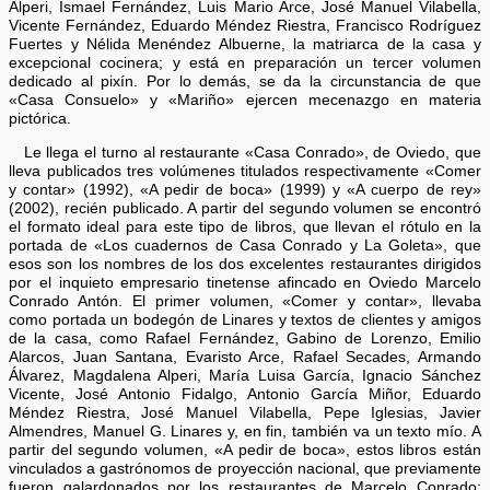
Alperi, Ismael Fernández, Luis Mario Arce, José Manuel Vilabella,
Vicente Fernández, Eduardo Méndez Riestra, Francisco Rodríguez
Fuertes y Nélida Menéndez Albuerne, la matriarca de la casa y
excepcional cocinera; y está en preparación un tercer volumen
dedicado al pixín. Por lo demás, se da la circunstancia de que
«Casa Consuelo» y «Mariño» ejercen mecenazgo en materia
pictórica.
Le llega el turno al restaurante «Casa Conrado», de Oviedo, que
lleva publicados tres volúmenes titulados respectivamente «Comer
y contar» (1992), «A pedir de boca» (1999) y «A cuerpo de rey»
(2002), recién publicado. A partir del segundo volumen se encontró
el formato ideal para este tipo de libros, que llevan el rótulo en la
portada de «Los cuadernos de Casa Conrado y La Goleta», que
esos son los nombres de los dos excelentes restaurantes dirigidos
por el inquieto empresario tinetense afincado en Oviedo Marcelo
Conrado Antón. El primer volumen, «Comer y contar», llevaba
como portada un bodegón de Linares y textos de clientes y amigos
de la casa, como Rafael Fernández, Gabino de Lorenzo, Emilio
Alarcos, Juan Santana, Evaristo Arce, Rafael Secades, Armando
Álvarez, Magdalena Alperi, María Luisa García, Ignacio Sánchez
Vicente, José Antonio Fidalgo, Antonio García Miñor, Eduardo
Méndez Riestra, José Manuel Vilabella, Pepe Iglesias, Javier
Almendres, Manuel G. Linares y, en fin, también va un texto mío. A
partir del segundo volumen, «A pedir de boca», estos libros están
vinculados a gastrónomos de proyección nacional, que previamente
fueron galardonados por los restaurantes de Marcelo Conrado: