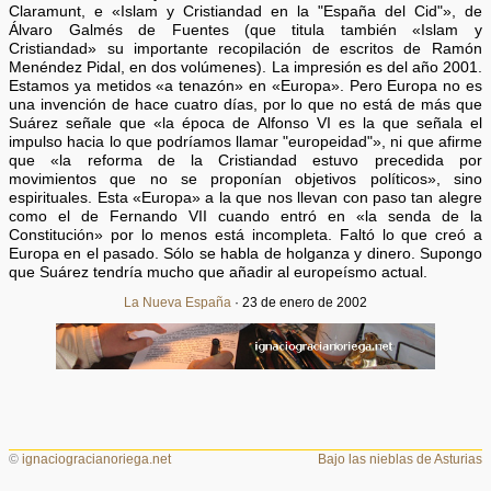
Claramunt, e «Islam y Cristiandad en la "España del Cid"», de
Álvaro Galmés de Fuentes (que titula también «Islam y
Cristiandad» su importante recopilación de escritos de Ramón
Menéndez Pidal, en dos volúmenes). La impresión es del año 2001.
Estamos ya metidos «a tenazón» en «Europa». Pero Europa no es
una invención de hace cuatro días, por lo que no está de más que
Suárez señale que «la época de Alfonso VI es la que señala el
impulso hacia lo que podríamos llamar "europeidad"», ni que afirme
que «la reforma de la Cristiandad estuvo precedida por
movimientos que no se proponían objetivos políticos», sino
espirituales. Esta «Europa» a la que nos llevan con paso tan alegre
como el de Fernando VII cuando entró en «la senda de la
Constitución» por lo menos está incompleta. Faltó lo que creó a
Europa en el pasado. Sólo se habla de holganza y dinero. Supongo
que Suárez tendría mucho que añadir al europeísmo actual.
La Nueva España
· 23 de enero de 2002
©
ignaciogracianoriega.net
Bajo las nieblas de Asturias