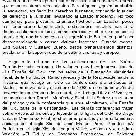
«Cuando uno dice algo de esto nunca falta quien proteste. Parece
que estamos ofendiendo a alguien. Pero dígame, ¿quién ha abolido
la esclavitud, acuñado los derechos humanos, concedido igualdad
de derechos a la mujer, levantado al Estado moderno? No toco
campanas para presumir. Enumero hechos». En España, pocos
han enumerado tales hechos, dedicándose muchos más a la
defensa solapada de los sistemas islámicos y del terrorismo, con el
pretexto de que la respuesta a la agresión de Bin Laden podía ser
desproporcionada y causar víctimas inocentes. Cuando menos,
Luis Suárez y Gustavo Bueno, desde planteamientos distintos,
proclamaron la superioridad de la cultura cristiana y europea.
Tengo ante mí una de las publicaciones de Luis Suárez
Fernández más recientes. Un volumen muy bien impreso, titulado
«La España del Cid», con los sellos de la Fundación Menéndez
Pidal, de la Fundación Ramón Areces y de la Real Academia de la
Historia, que recoge un ciclo de conferencias pronunciadas en
Madrid, en noviembre y diciembre de 1999, en conmemoración del
novecientos aniversario de la muerte de Rodrigo Díaz de Vivar y en
homenaje a don Ramón Menéndez Pidal. Luis Suárez es el autor
del prólogo y de la conferencia que abre el volumen, «La España
del Cid, parte de la Cristiandad». Las demás conferencias tratan
sobre «Realidad histórica y leyenda en la figura del Cid», de Diego
Catalán Menéndez Pidal; «Estructuras jurídicas y comportamientos
sociales en el siglo XI», de José Manuel Pérez Prendes; «Al
Andalus en el siglo XI», de Joaquín Vallvé; «Alfonso VI», de Julio
Valdeón; «El Cid y los Condados Pirenaicos», de Salvador