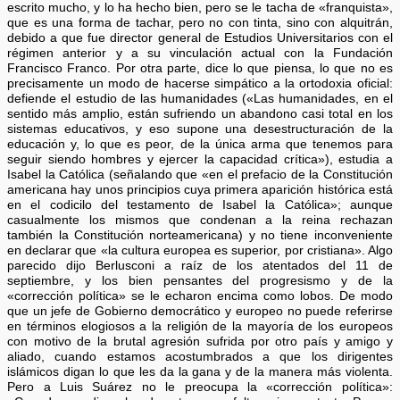
escrito mucho, y lo ha hecho bien, pero se le tacha de «franquista»,
que es una forma de tachar, pero no con tinta, sino con alquitrán,
debido a que fue director general de Estudios Universitarios con el
régimen anterior y a su vinculación actual con la Fundación
Francisco Franco. Por otra parte, dice lo que piensa, lo que no es
precisamente un modo de hacerse simpático a la ortodoxia oficial:
defiende el estudio de las humanidades («Las humanidades, en el
sentido más amplio, están sufriendo un abandono casi total en los
sistemas educativos, y eso supone una desestructuración de la
educación y, lo que es peor, de la única arma que tenemos para
seguir siendo hombres y ejercer la capacidad crítica»), estudia a
Isabel la Católica (señalando que «en el prefacio de la Constitución
americana hay unos principios cuya primera aparición histórica está
en el codicilo del testamento de Isabel la Católica»; aunque
casualmente los mismos que condenan a la reina rechazan
también la Constitución norteamericana) y no tiene inconveniente
en declarar que «la cultura europea es superior, por cristiana». Algo
parecido dijo Berlusconi a raíz de los atentados del 11 de
septiembre, y los bien pensantes del progresismo y de la
«corrección política» se le echaron encima como lobos. De modo
que un jefe de Gobierno democrático y europeo no puede referirse
en términos elogiosos a la religión de la mayoría de los europeos
con motivo de la brutal agresión sufrida por otro país y amigo y
aliado, cuando estamos acostumbrados a que los dirigentes
islámicos digan lo que les da la gana y de la manera más violenta.
Pero a Luis Suárez no le preocupa la «corrección política»: