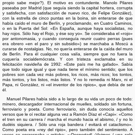
propio sabe mejor?). El motivo es contundente. Manolo Pilares
paseaba por Madrid (que seguía siendo la capital hortera, corrupta
y satisfecha, con satisfacción de nuevo rico, de Felipe González),
con la estrella de cinco puntas en la boina, sin enterarse de que
había caído el muro de Berlín, y proclamando, en Cuatro Caminos,
o en la Puerta del Sol: «En España, aunque haya socialistas, no
hay rojos. Sólo hay el Rojo, y ése soy yo». Se consideraba el «rojo»
por antonomasia, y cuando conseguía reunir cuatro perras (pues
era obrero «en el paro y sin subsidio») se marchaba a Moscú a
curarse de nostalgias. No, no quería enterarse de la caída del muro
de Berlín. Para él cualquier cosa valía, siempre que no fuera la
cuquería socialdemócrata. Y con tristeza exclamaba en su
felicitación navideña de 1992: «Este país me ha gafado». Sabía
que todo sigue igual y que nada tiene el mínimo sentido; que los
pobres son cada vez más pobres, los ricos, más ricos; los tontos,
más tontos, y los listos, más listos. Y no lo remedia ni Marx, ni el
Papa, ni González, ni «el inventor de los ripios», que debía de ser
él.
Manuel Pilares había sido a lo largo de su vida un poco de todo:
minero, descargador internacional de muelles, soldado sin fortuna,
ferroviario y poeta. Como ferroviario, sin duda conocía aquellos
versos que le oí recitar alguna vez a Ramón Díaz el «Capi»: «Como
el tren en su carrera / marcha el mundo hacia el abismo, / y no lo
dudéis siquiera. / Sólo una roja bandera / evitará el cataclismo».
Como poeta era «rey del ripio», pero también del sentimiento. A
veces se encrespaba y gritaba: «¡Despertad! ¡Vivimos / una sola