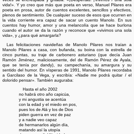
vida!». Y yo creo que más que poeta en verso, Manuel Pilares era
poeta en prosa, autor de cuentos excelentes, sencillos y efectivos,
plenos de sentimiento. De cualquier suceso de esos que ocurren en
la vida corriente era capaz de sacar un cuento Manolo. En sus
cuentos hay humor, amor y una melancolía que se hace burlona
cuando el autor se da la razón y reconoce que «vivimos una sola
vida», y ¿para qué amargarla?
Las felicitaciones navideñas de Manolo Pilares nos traían a
Manolo Pilares a casa, con bufanda, su boina con la estrella de
cinco puntas, su traje de carbonero asturiano (que decía Juan
Ramón Jiménez, maliciosamente, del de Ramón Pérez de Ayala,
que se tenía por dandy), su campechanía, su amargura y su
sentido del humor. En vísperas de 1991, Manolo Pilares recordaba
a Garcilaso de la Vega, y escribía: «Nadie me podrá quitar / el
dolorido pensar». También auguraba:
Hasta el año 2002
no habrá otro año capicúa,
y mi angustia se acentúa
con la edad y el miedo en pos,
pues los de Alá y los de Dios
piden guerra en vez de paz
y a nadie veo capaz
de hermanarlos algún día,
matando así la utopía