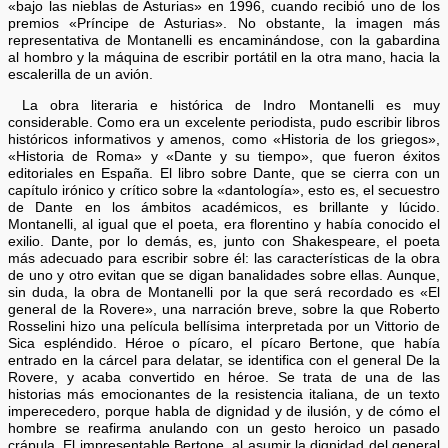
«bajo las nieblas de Asturias» en 1996, cuando recibió uno de los
premios «Príncipe de Asturias». No obstante, la imagen más
representativa de Montanelli es encaminándose, con la gabardina
al hombro y la máquina de escribir portátil en la otra mano, hacia la
escalerilla de un avión.
La obra literaria e histórica de Indro Montanelli es muy
considerable. Como era un excelente periodista, pudo escribir libros
históricos informativos y amenos, como «Historia de los griegos»,
«Historia de Roma» y «Dante y su tiempo», que fueron éxitos
editoriales en España. El libro sobre Dante, que se cierra con un
capítulo irónico y crítico sobre la «dantología», esto es, el secuestro
de Dante en los ámbitos académicos, es brillante y lúcido.
Montanelli, al igual que el poeta, era florentino y había conocido el
exilio. Dante, por lo demás, es, junto con Shakespeare, el poeta
más adecuado para escribir sobre él: las características de la obra
de uno y otro evitan que se digan banalidades sobre ellas. Aunque,
sin duda, la obra de Montanelli por la que será recordado es «El
general de la Rovere», una narración breve, sobre la que Roberto
Rosselini hizo una película bellísima interpretada por un Vittorio de
Sica espléndido. Héroe o pícaro, el pícaro Bertone, que había
entrado en la cárcel para delatar, se identifica con el general De la
Rovere, y acaba convertido en héroe. Se trata de una de las
historias más emocionantes de la resistencia italiana, de un texto
imperecedero, porque habla de dignidad y de ilusión, y de cómo el
hombre se reafirma anulando con un gesto heroico un pasado
crápula. El impresentable Bertone, al asumir la dignidad del general