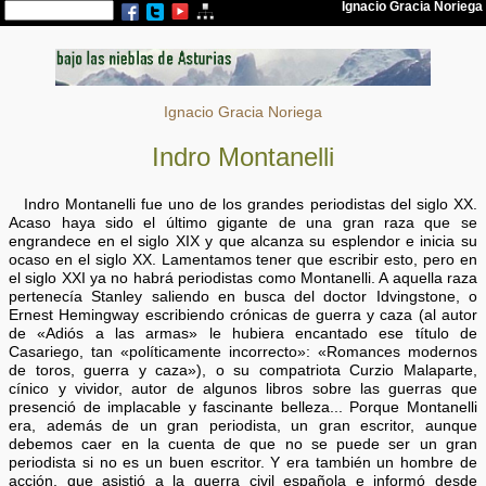
Ignacio Gracia Noriega
Indro Montanelli
Indro Montanelli fue uno de los grandes periodistas del siglo XX.
Acaso haya sido el último gigante de una gran raza que se
engrandece en el siglo XIX y que alcanza su esplendor e inicia su
ocaso en el siglo XX. Lamentamos tener que escribir esto, pero en
el siglo XXI ya no habrá periodistas como Montanelli. A aquella raza
pertenecía Stanley saliendo en busca del doctor Idvingstone, o
Ernest Hemingway escribiendo crónicas de guerra y caza (al autor
de «Adiós a las armas» le hubiera encantado ese título de
Casariego, tan «políticamente incorrecto»: «Romances modernos
de toros, guerra y caza»), o su compatriota Curzio Malaparte,
cínico y vividor, autor de algunos libros sobre las guerras que
presenció de implacable y fascinante belleza... Porque Montanelli
era, además de un gran periodista, un gran escritor, aunque
debemos caer en la cuenta de que no se puede ser un gran
periodista si no es un buen escritor. Y era también un hombre de
acción, que asistió a la guerra civil española e informó desde