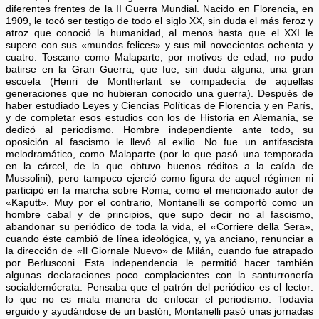
diferentes frentes de la II Guerra Mundial. Nacido en Florencia, en
1909, le tocó ser testigo de todo el siglo XX, sin duda el más feroz y
atroz que conoció la humanidad, al menos hasta que el XXI le
supere con sus «mundos felices» y sus mil novecientos ochenta y
cuatro. Toscano como Malaparte, por motivos de edad, no pudo
batirse en la Gran Guerra, que fue, sin duda alguna, una gran
escuela (Henri de Montherlant se compadecía de aquellas
generaciones que no hubieran conocido una guerra). Después de
haber estudiado Leyes y Ciencias Políticas de Florencia y en París,
y de completar esos estudios con los de Historia en Alemania, se
dedicó al periodismo. Hombre independiente ante todo, su
oposición al fascismo le llevó al exilio. No fue un antifascista
melodramático, como Malaparte (por lo que pasó una temporada
en la cárcel, de la que obtuvo buenos réditos a la caída de
Mussolini), pero tampoco ejerció como figura de aquel régimen ni
participó en la marcha sobre Roma, como el mencionado autor de
«Kaputt». Muy por el contrario, Montanelli se comportó como un
hombre cabal y de principios, que supo decir no al fascismo,
abandonar su periódico de toda la vida, el «Corriere della Sera»,
cuando éste cambió de línea ideológica, y, ya anciano, renunciar a
la dirección de «Il Giornale Nuevo» de Milán, cuando fue atrapado
por Berlusconi. Esta independencia le permitió hacer también
algunas declaraciones poco complacientes con la santurronería
socialdemócrata. Pensaba que el patrón del periódico es el lector:
lo que no es mala manera de enfocar el periodismo. Todavía
erguido y ayudándose de un bastón, Montanelli pasó unas jornadas