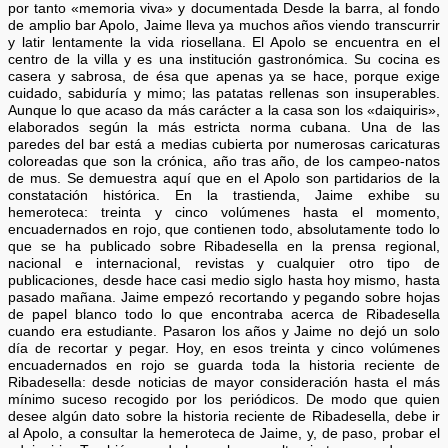
por tanto «memoria viva» y documentada Desde la barra, al fondo
de amplio bar Apolo, Jaime lleva ya muchos años viendo transcurrir
y latir lentamente la vida riosellana. El Apolo se encuentra en el
centro de la villa y es una institución gastronómica. Su cocina es
casera y sabrosa, de ésa que apenas ya se hace, porque exige
cuidado, sabiduría y mimo; las patatas rellenas son insuperables.
Aunque lo que acaso da más carácter a la casa son los «daiquiris»,
elaborados según la más estricta norma cubana. Una de las
paredes del bar está a medias cubierta por numerosas caricaturas
coloreadas que son la crónica, año tras año, de los campeo-natos
de mus. Se demuestra aquí que en el Apolo son partidarios de la
constatación histórica. En la trastienda, Jaime exhibe su
hemeroteca: treinta y cinco volúmenes hasta el momento,
encuadernados en rojo, que contienen todo, absolutamente todo lo
que se ha publicado sobre Ribadesella en la prensa regional,
nacional e internacional, revistas y cualquier otro tipo de
publicaciones, desde hace casi medio siglo hasta hoy mismo, hasta
pasado mañana. Jaime empezó recortando y pegando sobre hojas
de papel blanco todo lo que encontraba acerca de Ribadesella
cuando era estudiante. Pasaron los años y Jaime no dejó un solo
día de recortar y pegar. Hoy, en esos treinta y cinco volúmenes
encuadernados en rojo se guarda toda la historia reciente de
Ribadesella: desde noticias de mayor consideración hasta el más
mínimo suceso recogido por los periódicos. De modo que quien
desee algún dato sobre la historia reciente de Ribadesella, debe ir
al Apolo, a consultar la hemeroteca de Jaime, y, de paso, probar el