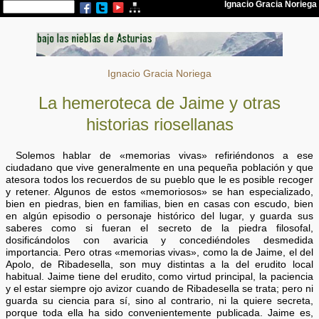
Ignacio Gracia Noriega
La hemeroteca de Jaime y otras
historias riosellanas
Solemos hablar de «memorias vivas» refiriéndonos a ese
ciudadano que vive generalmente en una pequeña población y que
atesora todos los recuerdos de su pueblo que le es posible recoger
y retener. Algunos de estos «memoriosos» se han especializado,
bien en piedras, bien en familias, bien en casas con escudo, bien
en algún episodio o personaje histórico del lugar, y guarda sus
saberes como si fueran el secreto de la piedra filosofal,
dosificándolos con avaricia y concediéndoles desmedida
importancia. Pero otras «memorias vivas», como la de Jaime, el del
Apolo, de Ribadesella, son muy distintas a la del erudito local
habitual. Jaime tiene del erudito, como virtud principal, la paciencia
y el estar siempre ojo avizor cuando de Ribadesella se trata; pero ni
guarda su ciencia para sí, sino al contrario, ni la quiere secreta,
porque toda ella ha sido convenientemente publicada. Jaime es,