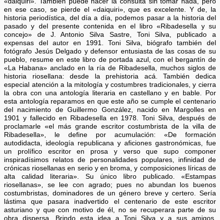
«daiquiri». También puede hacer la consulta sin tomar nada, pero
en ese caso, se pierde el «daiquiri», que es excelente. Y de, la
historia periodística, del día a día, podemos pasar a la historia del
pasado y del presente contenida en el libro «Ribadesella y su
concejo» de J. Antonio Silva Sastre, Toni Silva, publicado a
expensas del autor en 1991. Toni Silva, biógrafo también del
fotógrafo Jesús Delgado y defensor entusiasta de las cosas de su
pueblo, resume en este libro de portada azul, con el bergantín de
«La Habana» anclado en la ría de Ribadesella, muchos siglos de
historia riosellana: desde la prehistoria acá. También dedica
especial atención a la mitología y costumbres tradicionales, y cierra
la obra con una antología literaria en castellano y en bable. Por
esta antología reparamos en que este año se cumple el centenario
del nacimiento de Guillermo González, nacido en Margolles en
1901 y fallecido en Ribadesella en 1978. Toni Silva, después de
proclamarle «el más grande escritor costumbrista de la villa de
Ribadesella», le define por acumulación: «De formación
autodidacta, ideología republicana y aficiones gastronómicas, fue
un prolífico escritor en prosa y verso que supo componer
inspiradísimos relatos de personalidades populares, infinidad de
crónicas riosellanas en serio y en broma, y composiciones líricas de
alta calidad literaria». Su único libro publicado. «Estampas
riosellanas», se lee con agrado; pues no abundan los buenos
costumbristas, dominadores de un género breve y certero. Sería
lástima que pasara inadvertido el centenario de este escritor
asturiano y que con motivo de él, no se recuperara parte de su
obra dispersa. Brindo esta idea a Toni Silva y a sus amigos,