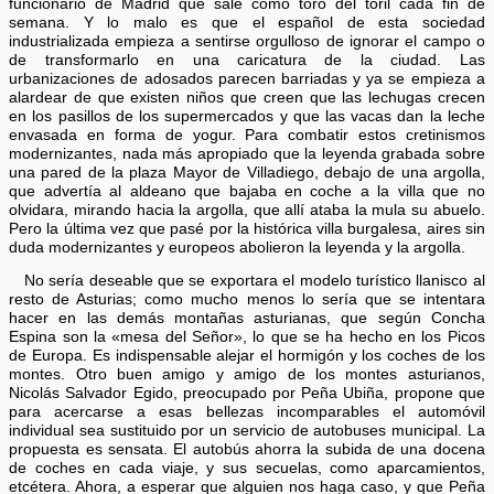
funcionario de Madrid que sale como toro del toril cada fin de
semana. Y lo malo es que el español de esta sociedad
industrializada empieza a sentirse orgulloso de ignorar el campo o
de transformarlo en una caricatura de la ciudad. Las
urbanizaciones de adosados parecen barriadas y ya se empieza a
alardear de que existen niños que creen que las lechugas crecen
en los pasillos de los supermercados y que las vacas dan la leche
envasada en forma de yogur. Para combatir estos cretinismos
modernizantes, nada más apropiado que la leyenda grabada sobre
una pared de la plaza Mayor de Villadiego, debajo de una argolla,
que advertía al aldeano que bajaba en coche a la villa que no
olvidara, mirando hacia la argolla, que allí ataba la mula su abuelo.
Pero la última vez que pasé por la histórica villa burgalesa, aires sin
duda modernizantes y europeos abolieron la leyenda y la argolla.
No sería deseable que se exportara el modelo turístico llanisco al
resto de Asturias; como mucho menos lo sería que se intentara
hacer en las demás montañas asturianas, que según Concha
Espina son la «mesa del Señor», lo que se ha hecho en los Picos
de Europa. Es indispensable alejar el hormigón y los coches de los
montes. Otro buen amigo y amigo de los montes asturianos,
Nicolás Salvador Egido, preocupado por Peña Ubiña, propone que
para acercarse a esas bellezas incomparables el automóvil
individual sea sustituido por un servicio de autobuses municipal. La
propuesta es sensata. El autobús ahorra la subida de una docena
de coches en cada viaje, y sus secuelas, como aparcamientos,
etcétera. Ahora, a esperar que alguien nos haga caso, y que Peña