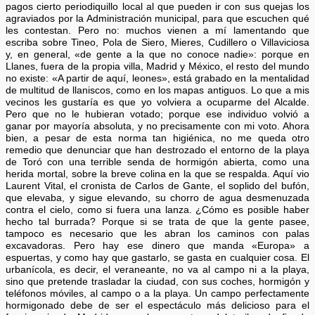
pagos cierto periodiquillo local al que pueden ir con sus quejas los
agraviados por la Administración municipal, para que escuchen qué
les contestan. Pero no: muchos vienen a mí lamentando que
escriba sobre Tineo, Pola de Siero, Mieres, Cudillero o Villaviciosa
y, en general, «de gente a la que no conoce nadie»: porque en
Llanes, fuera de la propia villa, Madrid y México, el resto del mundo
no existe: «A partir de aquí, leones», está grabado en la mentalidad
de multitud de llaniscos, como en los mapas antiguos. Lo que a mis
vecinos les gustaría es que yo volviera a ocuparme del Alcalde.
Pero que no le hubieran votado; porque ese individuo volvió a
ganar por mayoría absoluta, y no precisamente con mi voto. Ahora
bien, a pesar de esta norma tan higiénica, no me queda otro
remedio que denunciar que han destrozado el entorno de la playa
de Toró con una terrible senda de hormigón abierta, como una
herida mortal, sobre la breve colina en la que se respalda. Aquí vio
Laurent Vital, el cronista de Carlos de Gante, el soplido del bufón,
que elevaba, y sigue elevando, su chorro de agua desmenuzada
contra el cielo, como si fuera una lanza. ¿Cómo es posible haber
hecho tal burrada? Porque si se trata de que la gente pasee,
tampoco es necesario que les abran los caminos con palas
excavadoras. Pero hay ese dinero que manda «Europa» a
espuertas, y como hay que gastarlo, se gasta en cualquier cosa. El
urbanícola, es decir, el veraneante, no va al campo ni a la playa,
sino que pretende trasladar la ciudad, con sus coches, hormigón y
teléfonos móviles, al campo o a la playa. Un campo perfectamente
hormigonado debe de ser el espectáculo más delicioso para el