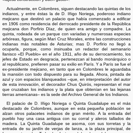
Actualmente, en Colombres, siguen destacando las quintas de los
indianos, y entre éstas la de D. Iñigo Noriega, poderoso indiano
mejicano que destinó un palacio que había comenzado a edificar
en 1906 como residencia del derrocado presidente de la República
mejicana don Porfirio Díaz, de quien era amigo y compadre. La
quinta, rodeada de un parque con variadas y numerosas especies
arbóreas, figura, según Mari Cruz Morales, entre las construcciones
indianas más notables de Asturias; mas D. Porfirio no llegó a
ocuparla, porque, como insinuaba un redactor del semanario
llanisco «El Pueblo» en el año 1911, año de su derrocamiento, los
jefes de Estado en desgracia, pertenezcan al bando monárquico o
al republicano, prefieren pasar su exilio en París. Y a París se fue el
ex-presidente mejicano, en tanto que en Colombres le aguardaba
la mansión con todo dispuesto para su llegada. Ahora, pintada de
azul y con espacios blanqueados –que, en interpretación del autor
de esta innovación, el decorador Chus Quirós, representan el mar
que cruzaban los indianos y la plata que obtenían en las lejanas
tierras americanas– es la sede del Archivo General de los Indianos.
El palacio de D. Iñigo Noriega o Quinta Guadalupe es el más
destacado de Colombres, aunque en esta pequeña población se
alzan otros palacetes indianos de gran mérito. A la entrada del
pueblo hay una casa antigua con su corral y aleros tallados de
madera. La Quinta Guadalupe se asoma, con sus torretas y la
entrada de su jardín de verjas de lanza, a la plaza principal, de