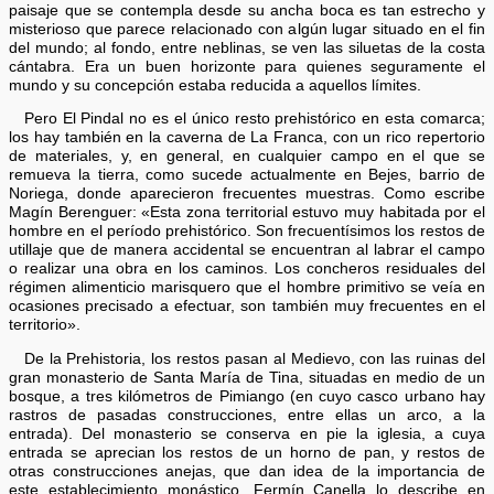
paisaje que se contempla desde su ancha boca es tan estrecho y
misterioso que parece relacionado con algún lugar situado en el fin
del mundo; al fondo, entre neblinas, se ven las siluetas de la costa
cántabra. Era un buen horizonte para quienes seguramente el
mundo y su concepción estaba reducida a aquellos límites.
Pero El Pindal no es el único resto prehistórico en esta comarca;
los hay también en la caverna de La Franca, con un rico repertorio
de materiales, y, en general, en cualquier campo en el que se
remueva la tierra, como sucede actualmente en Bejes, barrio de
Noriega, donde aparecieron frecuentes muestras. Como escribe
Magín Berenguer: «Esta zona territorial estuvo muy habitada por el
hombre en el período prehistórico. Son frecuentísimos los restos de
utillaje que de manera accidental se encuentran al labrar el campo
o realizar una obra en los caminos. Los concheros residuales del
régimen alimenticio marisquero que el hombre primitivo se veía en
ocasiones precisado a efectuar, son también muy frecuentes en el
territorio».
De la Prehistoria, los restos pasan al Medievo, con las ruinas del
gran monasterio de Santa María de Tina, situadas en medio de un
bosque, a tres kilómetros de Pimiango (en cuyo casco urbano hay
rastros de pasadas construcciones, entre ellas un arco, a la
entrada). Del monasterio se conserva en pie la iglesia, a cuya
entrada se aprecian los restos de un horno de pan, y restos de
otras construcciones anejas, que dan idea de la importancia de
este establecimiento monástico. Fermín Canella lo describe en