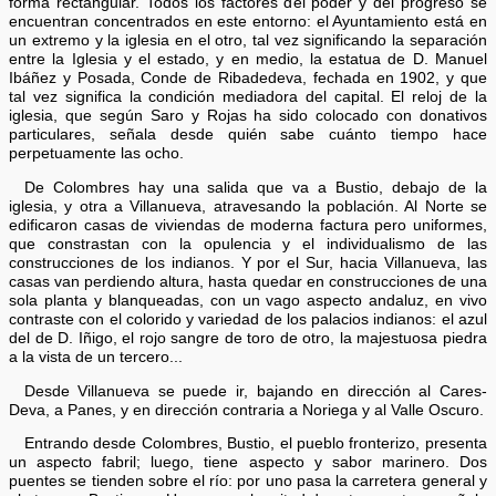
forma rectangular. Todos los factores del poder y del progreso se
encuentran concentrados en este entorno: el Ayuntamiento está en
un extremo y la iglesia en el otro, tal vez significando la separación
entre la Iglesia y el estado, y en medio, la estatua de D. Manuel
Ibáñez y Posada, Conde de Ribadedeva, fechada en 1902, y que
tal vez significa la condición mediadora del capital. El reloj de la
iglesia, que según Saro y Rojas ha sido colocado con donativos
particulares, señala desde quién sabe cuánto tiempo hace
perpetuamente las ocho.
De Colombres hay una salida que va a Bustio, debajo de la
iglesia, y otra a Villanueva, atravesando la población. Al Norte se
edificaron casas de viviendas de moderna factura pero uniformes,
que constrastan con la opulencia y el individualismo de las
construcciones de los indianos. Y por el Sur, hacia Villanueva, las
casas van perdiendo altura, hasta quedar en construcciones de una
sola planta y blanqueadas, con un vago aspecto andaluz, en vivo
contraste con el colorido y variedad de los palacios indianos: el azul
del de D. Iñigo, el rojo sangre de toro de otro, la majestuosa piedra
a la vista de un tercero...
Desde Villanueva se puede ir, bajando en dirección al Cares-
Deva, a Panes, y en dirección contraria a Noriega y al Valle Oscuro.
Entrando desde Colombres, Bustio, el pueblo fronterizo, presenta
un aspecto fabril; luego, tiene aspecto y sabor marinero. Dos
puentes se tienden sobre el río: por uno pasa la carretera general y