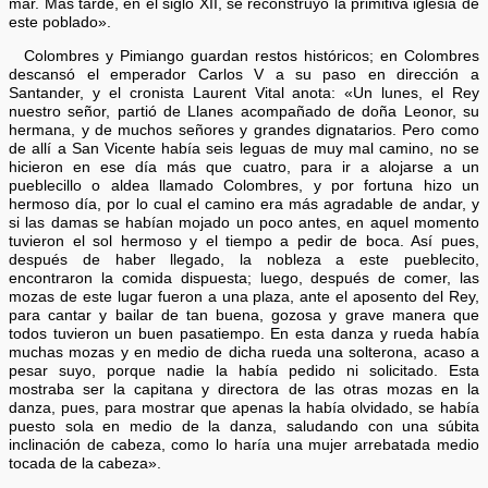
mar. Más tarde, en el siglo XII, se reconstruyó la primitiva iglesia de
este poblado».
Colombres y Pimiango guardan restos históricos; en Colombres
descansó el emperador Carlos V a su paso en dirección a
Santander, y el cronista Laurent Vital anota: «Un lunes, el Rey
nuestro señor, partió de Llanes acompañado de doña Leonor, su
hermana, y de muchos señores y grandes dignatarios. Pero como
de allí a San Vicente había seis leguas de muy mal camino, no se
hicieron en ese día más que cuatro, para ir a alojarse a un
pueblecillo o aldea llamado Colombres, y por fortuna hizo un
hermoso día, por lo cual el camino era más agradable de andar, y
si las damas se habían mojado un poco antes, en aquel momento
tuvieron el sol hermoso y el tiempo a pedir de boca. Así pues,
después de haber llegado, la nobleza a este pueblecito,
encontraron la comida dispuesta; luego, después de comer, las
mozas de este lugar fueron a una plaza, ante el aposento del Rey,
para cantar y bailar de tan buena, gozosa y grave manera que
todos tuvieron un buen pasatiempo. En esta danza y rueda había
muchas mozas y en medio de dicha rueda una solterona, acaso a
pesar suyo, porque nadie la había pedido ni solicitado. Esta
mostraba ser la capitana y directora de las otras mozas en la
danza, pues, para mostrar que apenas la había olvidado, se había
puesto sola en medio de la danza, saludando con una súbita
inclinación de cabeza, como lo haría una mujer arrebatada medio
tocada de la cabeza».