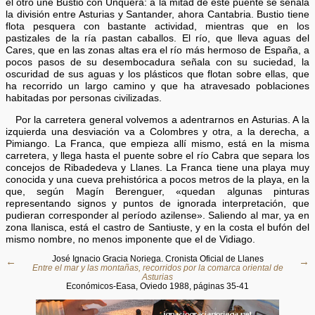
el otro une Bustio con Unquera: a la mitad de este puente se señala
la división entre Asturias y Santander, ahora Cantabria. Bustio tiene
flota pesquera con bastante actividad, mientras que en los
pastizales de la ría pastan caballos. El río, que lleva aguas del
Cares, que en las zonas altas era el río más hermoso de España, a
pocos pasos de su desembocadura señala con su suciedad, la
oscuridad de sus aguas y los plásticos que flotan sobre ellas, que
ha recorrido un largo camino y que ha atravesado poblaciones
habitadas por personas civilizadas.
Por la carretera general volvemos a adentrarnos en Asturias. A la
izquierda una desviación va a Colombres y otra, a la derecha, a
Pimiango. La Franca, que empieza allí mismo, está en la misma
carretera, y llega hasta el puente sobre el río Cabra que separa los
concejos de Ribadedeva y Llanes. La Franca tiene una playa muy
conocida y una cueva prehistórica a pocos metros de la playa, en la
que, según Magín Berenguer, «quedan algunas pinturas
representando signos y puntos de ignorada interpretación, que
pudieran corresponder al período azilense». Saliendo al mar, ya en
zona llanisca, está el castro de Santiuste, y en la costa el bufón del
mismo nombre, no menos imponente que el de Vidiago.
José Ignacio Gracia Noriega. Cronista Oficial de Llanes
←
→
Entre el mar y las montañas, recorridos por la comarca oriental de
Asturias
Económicos-Easa, Oviedo 1988, páginas 35-41