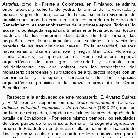
Asturias,
tomo II: «Frente a Colombres, en Pimiango, se admira
entre árboles y cubierta de yedra, la ermita de la venerada y
popular Virgen de Tina, cerca de la cual se notan viviendas de
humildes solitarios. La ermita en parte restaurada en la época del
Renacimiento, es romanobizantina de la primera época. Todo así lo
acusa la puntiaguda espadaña tímidamente levantada, las toscas
maderas de los contornos deslindados de todo ornato, las
pequeñas pero firmes impostas que sostienen las vacilantes
paredes de las tres diminutas naves». En la actualidad, las tres
naves están unidas en una sola, y según Mari Cruz Morales y
Emilio Casares, se aprecia en ella «una estructura espacial
arquitectónica de una gran sobriedad y armonía que
indudablemente hay que enlazar con las aspiraciones del
monasterio cisterciense y su tradición de arquitectos monjes con un
conocimiento y búsqueda consciente de los espacios
arquitectónicos propicios a la nueva reforma de la Orden
Benedictina».
Respecto a la antigüedad de este monasterio, E. Alvarez Suárez
y F. M. Gómez, suponen en una
Guía monumental, histórica,
artística, industrial, comercial y de profesiones
(1923-24), que fue
un lugar de refugiados, llegados de distintos lugares, después de la
batalla de Covadonga: «Por estos mismos tiempos, los refugiados
de otros puntos de la península, formaron la segunda agrupación
urbana de Ribadedeva en donde se halla actualmente el caserío de
Tina lugar muy a cubierto por la parte de tierra e inaccesible por el