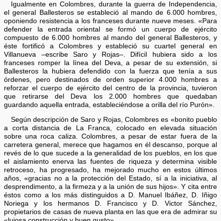
Igualmente en Colombres, durante la guerra de Independencia,
el general Ballesteros se estableció al mando de 6.000 hombres,
oponiendo resistencia a los franceses durante nueve meses. «Para
defender la entrada oriental se formó un cuerpo de ejército
compuesto de 6.000 hombres al mando del general Ballesteros, y
éste fortificó a Colombres y estableció su cuartel general en
Villanueva –escribe Saro y Rojas–. Difícil hubiera sido a los
franceses romper la línea del Deva, a pesar de su extensión, si
Ballesteros la hubiera defendido con la fuerza que tenía a sus
órdenes, pero destinados de orden superior 4.000 hombres a
reforzar el cuerpo de ejército del centro de la provincia, tuvieron
que retirarse del Deva los 2.000 hombres que quedaban
guardando aquella entrada, estableciéndose a orilla del río Purón».
Según descripción de Saro y Rojas, Colombres es «bonito pueblo
a corta distancia de La Franca, colocado en elevada situación
sobre una roca caliza. Colombres, a pesar de estar fuera de la
carretera general, merece que hagamos en él descanso, porque al
revés de lo que sucede a la generalidad de los pueblos, en los que
el aislamiento enerva las fuentes de riqueza y determina visible
retroceso, ha progresado, ha mejorado mucho en estos últimos
años, «gracias no a la protección del Estado, sí a la iniciativa, al
desprendimento, a la firmeza y a la unión de sus hijos». Y cita entre
éstos como a los más distinguidos a D. Manuel Ibáñez, D. Iñigo
Noriega y los hermanos D. Francisco y D. Victor Sánchez,
propietarios de casas de nueva planta en las que era de admirar su
«lujosa construcción y buen gusto».