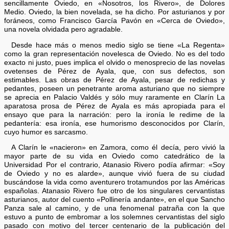
sencillamente Oviedo, en «Nosotros, los Rivero», de Dolores
Medio. Oviedo, la bien novelada, se ha dicho. Por asturianos y por
foráneos, como Francisco García Pavón en «Cerca de Oviedo»,
una novela olvidada pero agradable.
Desde hace más o menos medio siglo se tiene «La Regenta»
como la gran representación novelesca de Oviedo. No es del todo
exacto ni justo, pues implica el olvido o menosprecio de las novelas
ovetenses de Pérez de Ayala, que, con sus defectos, son
estimables. Las obras de Pérez de Ayala, pesar de redichas y
pedantes, poseen un penetrante aroma asturiano que no siempre
se aprecia en Palacio Valdés y sólo muy raramente en Clarín La
aparatosa prosa de Pérez de Ayala es más apropiada para el
ensayo que para la narración: pero la ironía le redime de la
pedantería: esa ironía, ese humorismo desconocidos por Clarín,
cuyo humor es sarcasmo.
A Clarín le «nacieron» en Zamora, como él decía, pero vivió la
mayor parte de su vida en Oviedo como catedrático de la
Universidad Por el contrario, Atanasio Rivero podía afirmar: «Soy
de Oviedo y no es alarde», aunque vivió fuera de su ciudad
buscándose la vida como aventurero trotamundos por las Américas
españolas. Atanasio Rivero fue otro de los singulares cervantistas
asturianos, autor del cuento «Pollinería andante», en el que Sancho
Panza sale al camino, y de una fenomenal patraña con la que
estuvo a punto de embromar a los solemnes cervantistas del siglo
pasado con motivo del tercer centenario de la publicación del