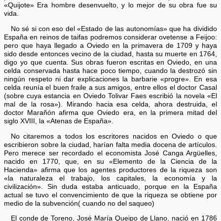
«Quijote» Era hombre desenvuelto, y lo mejor de su obra fue su
vida.
No sé si con eso del «Estado de las autonomías» que ha dividido
España en reinos de taifas podremos considerar ovetense a Feijoo:
pero que haya llegado a Oviedo en la primavera de 1709 y haya
sido desde entonces vecino de la ciudad, hasta su muerte en 1764,
digo yo que cuenta. Sus obras fueron escritas en Oviedo, en una
celda conservada hasta hace poco tiempo, cuando la destrozó sin
ningún respeto ni dar explicaciones la barbarie «progre». En esa
celda reunía el buen fraile a sus amigos, entre ellos el doctor Casal
(sobre cuya estancia en Oviedo Tolivar Faes escribió la novela «El
mal de la rosa»). Mirando hacia esa celda, ahora destruida, el
doctor Marañón afirma que Oviedo era, en la primera mitad del
siglo XVIII, la «Atenas de España».
No citaremos a todos los escritores nacidos en Oviedo o que
escribieron sobre la ciudad, harían falta media docena de artículos.
Pero merece ser recordado el economista José Canga Argüelles,
nacido en 1770, que, en su «Elemento de la Ciencia de la
Hacienda» afirma que los agentes productores de la riqueza son
«la naturaleza el trabajo, los capitales, la economía y la
civilización». Sin duda estaba anticuado, porque en la España
actual se tuvo el convencimiento de que la riqueza se obtiene por
medio de la subvención( cuando no del saqueo)
El conde de Toreno, José María Queipo de Llano, nació en 1786