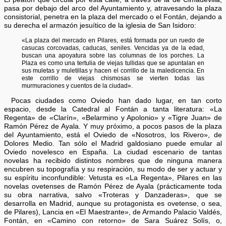
pasa por debajo del arco del Ayuntamiento y, atravesando la plaza
consistorial, penetra en la plaza del mercado o el Fontán, dejando a
su derecha el armazón jesuítico de la iglesia de San Isidoro:
«La plaza del mercado en Pilares, está formada por un ruedo de
casucas corcovadas, caducas, seniles. Vencidas ya de la edad,
buscan una apoyatura sobre las columnas de los porches. La
Plaza es como una tertulia de viejas tullidas que se apuntalan en
sus muletas y muletillas y hacen el corrillo de la maledicencia. En
este corrillo de viejas chismosas se vierten todas las
murmuraciones y cuentos de la ciudad».
Pocas ciudades como Oviedo han dado lugar, en tan corto
espacio, desde la Catedral al Fontán a tanta literatura: «La
Regenta» de «Clarín», «Belarmino y Apolonio» y «Tigre Juan» de
Ramón Pérez de Ayala. Y muy próximo, a pocos pasos de la plaza
del Ayuntamiento, está el Oviedo de «Nosotros, los Rivero», de
Dolores Medio. Tan sólo el Madrid galdosiano puede emular al
Oviedo novelesco en España. La ciudad escenario de tantas
novelas ha recibido distintos nombres que de ninguna manera
encubren su topografía y su respiración, su modo de ser y actuar y
su espíritu inconfundible: Vetusta es «La Regenta», Pilares en las
novelas ovetenses de Ramón Pérez de Ayala (prácticamente toda
su obra narrativa, salvo «Troteras y Danzaderas», que se
desarrolla en Madrid, aunque su protagonista es ovetense, o sea,
de Pilares), Lancia en «El Maestrante», de Armando Palacio Valdés,
Fontán, en «Camino con retorno» de Sara Suárez Solís, o,