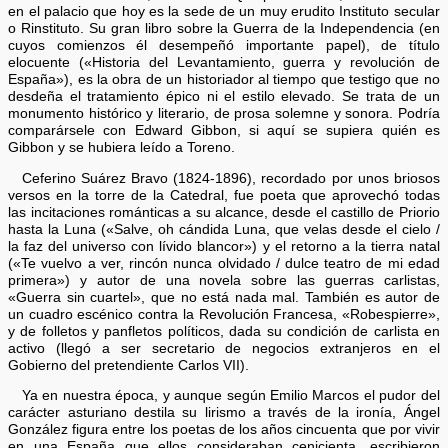
en el palacio que hoy es la sede de un muy erudito Instituto secular
o Rinstituto. Su gran libro sobre la Guerra de la Independencia (en
cuyos comienzos él desempeñó importante papel), de título
elocuente («Historia del Levantamiento, guerra y revolución de
España»), es la obra de un historiador al tiempo que testigo que no
desdeña el tratamiento épico ni el estilo elevado. Se trata de un
monumento histórico y literario, de prosa solemne y sonora. Podría
comparársele con Edward Gibbon, si aquí se supiera quién es
Gibbon y se hubiera leído a Toreno.
Ceferino Suárez Bravo (1824-1896), recordado por unos briosos
versos en la torre de la Catedral, fue poeta que aprovechó todas
las incitaciones románticas a su alcance, desde el castillo de Priorio
hasta la Luna («Salve, oh cándida Luna, que velas desde el cielo /
la faz del universo con lívido blancor») y el retorno a la tierra natal
(«Te vuelvo a ver, rincón nunca olvidado / dulce teatro de mi edad
primera») y autor de una novela sobre las guerras carlistas,
«Guerra sin cuartel», que no está nada mal. También es autor de
un cuadro escénico contra la Revolución Francesa, «Robespierre»,
y de folletos y panfletos políticos, dada su condición de carlista en
activo (llegó a ser secretario de negocios extranjeros en el
Gobierno del pretendiente Carlos VII).
Ya en nuestra época, y aunque según Emilio Marcos el pudor del
carácter asturiano destila su lirismo a través de la ironía, Ángel
González figura entre los poetas de los años cincuenta que por vivir
en una España que ellos consideraban cenicienta, escribieron