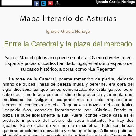
Ignacio Gracia Noriega
Entre la Catedral y la plaza del mercado
Sólo el Madrid galdosiano puede emular al Oviedo novelesco en
España y pocas ciudades han dado lugar, en el corto espacio de
su casco histórico, a obras como «La Regenta»
«La torre de la Catedral, poema romántico de piedra, delicado
himno de dulces líneas de belleza muda y perenne, era obra del
siglo dieciséis, aunque antes comenzada, de estilo gótico, pero,
cabe decir, moderado por un instinto de prudencia y armonía que,
modificaba las vulgares exageraciones de esta arquitectura»,
leemos al comienzo de «La Regenta» la novela del catedrático
Leopoldo Alas, conocido literariamente por «Clarín». Desde su
plaza se sube ligeramente la rúa Ruera, donde «cada casa es el
producto impulsivo del arbitrio de cada habitante. No hay dos
iguales. No se echa de ver norma ni simetría. Todo son líneas
quebradas colorines desvaídos y roña, que tú quizá llames patina».
El peatón que circula por esta calle, a través de la de Cimadevilla,