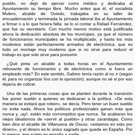
pueblo, no dejó de ejercer como médico y dedicaba al
Ayuntamiento su tiempo libre. Mucho antes que él, el socialista
Mulero, alcalde de Oviedo, trabajaba en su taller de
encuadernación y terminada la jornada laboral iba al Ayuntamiento
a firmar o a lo que hiciera falta: se lo oí contar a Rafael Fernández,
que fue su secretario. Con mucho menos motivo está justificada
ahora la dedicación absoluta de los munícipes, ya que el número
de funcionarios municipales se ha multiplicado, y hasta los más
modestos están perfectamente armados de electrónica, que es
todo un montaje muy moderno que si no sirve para reducir el
trabajo es que solo sirve para presumir.
¿Qué pinta un alcalde a todas horas en el Ayuntamiento
rebosante de funcionarios y de electrónica como si fuera un
empleado más? En este sentido, Gabino tenía razón al no ir (según
él, para no organizar líos con la oposición); aunque no sé si por eso
dejaría de cobrar.
Una de las primeras cosas que se planteó durante la transición
fue poner sueldo a quienes se dedicaran a la política. «De esta
manera se evitará que roben», se decía. Pero tener un buen sueldo
no evita nada. Ahora los políticos profesionales ganan más que
nunca y, ¡ay!, están más corrompidos que nunca. Se acabaron los
viejos idealismos de «servir al pueblo» y otras zarandajas. Como
bien dice el alcalde de Villanueva de Oscos, «estamos en esto por
dinero», y el dinero es lo único sagrado que queda en España. Por
lo menos, ese sujeto no engaña a nadie.