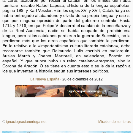
la corte, acabaron por recluir al catalán en los límites del habla
familiar», escribe Rafael Lapesa, «Historia de la lengua española»,
página 199. y Karl Vossler: «En los siglos XVI y XVII, Cataluña ya se
había entregado al abandono y olvido de su propia lengua, y eso sí
que por ninguna opresión de parte del gobierno central». Hasta
1714 y 1716, en que Felipe V desterró el catalán de la enseñanza y
de la Real Audiencia, nadie se había ocupado de prohibir esa
lengua; pero si los catalanes perdieron la guerra de Sucesión, no la
perdieron más que los otros españoles que también la perdieron.
En lo relativo a la «importantísima cultura literaria catalana», debe
recordarse también que Raimundo Lulio escribió en mallorquín;
Ausias March y Joanot Martorell, en valenciano, Boscán en
español. Y que nunca hubo un reino catalano-aragonés, sino la
Corona de Aragón. O se tiene en cuenta esto o se le da la razón a
los que inventan la historia según sus intereses políticos.
La Nueva España
· 20 de diciembre de 2012
©
ignaciogracianoriega.net
Mirador de sombras