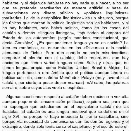
hablarse, y si dejan de hablarse no hay nada que hacer, a no ser
que se pretenda reactivarlas de manera artificial a base de
subvenciones con dinero público y «políticas lingüísticas»
totalitarias. Lo de la geopolítica lingüística» es un absurdo, porque
los únicos que marcan la política lingüística son los hablantes, y si
no hay hablantes, solo habrá política, como en los casos del
catalán y demás «llinguas llariegas», impulsadas al amparo del
Estado de las autonomías (según mandato constitucional, que
decía González). ¿Es que por tener lengua ya se es nación? La
idea es romántica, se encuentra en los «Discursos a la nación
alemana» de Fichte. Pero aun cuando no sería misericordioso
comparar al alemán con el catalán, debe recordarse que hay
naciones que tienen varias lenguas como Suiza y otras que no
tienen lengua propia, como Estados Unidos, Brasil o Méjico. La
lengua pertenece a otro ámbito que el político aunque ahora se
politice con ella; como afirmó Menéndez Pelayo (muy favorable al
catalán, por cierto, a pesar de ser «carca»). «Al cabo, las palabras
son aire, sobre cuyas alas vuela el espíritu».
Algunas cuestiones respecto al catalán deben decirse en voz alta
aunque pequen de «incorrección política»), siquiera sea para que
no supongan que estudiamos en el equivalente catalán de las
ikastolas. El catalán es una lengua medieval que se detiene en el
siglo XVI: no porque lo haya impuesto la tiranía castellana, sino
porque «la necesidad de comunicarse con las demás regiones y el
extranjero, donde solo tenía curso el castellano, y el uso de éste en