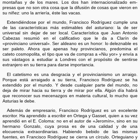
montañas y de los mares. Los dos han internacionalizado em­
presas que no son otra cosa que la difusión de cosas que vieron en
su niñez: uno la arriería, éste las vacas.
Extendiéndose por el mundo, Francisco Rodríguez cumple una
de las características más estimables del asturiano: la de ser
universal sin dejar de ser local. Característica que Juan Antonio
Cabezas resumió en el calificativo que le da a Clarín de
«provinciano universal». Ser aldeano es un honor: lo deleznable es
ser paleto. Ahora que apenas hay provincianos, predomina el
cateto cosmopolita, el tipo que va de compras a «Niu yor» y envía a
sus vástagos a estudiar a Londres con el propósito de sentirse
extranjero en su tierra para darse importancia.
El catetismo es una desgracia y el provincianismo un arraigo.
Porque está arraigado a su tierra, Francisco Rodríguez se ha
extendido por el mundo. Y desde cualquier parte del mundo, no
deja de mirar hacia su tierra y de mirar por ella. Algún día habrá
que reconocer sus mecenazgos en materia cultural, lo mucho que
Asturias le debe.
Además de empresario, Francisco Rodríguez es un excelente
escritor. Ha aprendido a escribir en Ortega y Gasset, quien a su vez
aprendió en el E. Coloma: no en el autor de «Jeromín», sino en su
hermano Gonzalo, cuya prosa es de una calidad y de una
elocuencia extraordinarias. Habiendo bebido de las mismas
fuentes, en Francisco Rodríguez se cierra un círculo. Orteguiano y