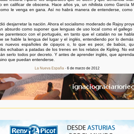
 en calificar de obscena. Hace años ya, un nihilista como García M
a como le venga en gana. Así no habrá manera de entenderse, como
ndió desjarretar la nación. Ahora el socialismo moderado de Rajoy proye
an absurdo como suponer que lenguas de uso local como el gallego 
ene parentesco con el portugués, en tanto que el catalán no se habl
ue se hable la lengua del lugar y el inglés, entendiendo por lo dem
os nuevos españoles de cipayos o, lo que es peor, de babús, que
ibs echaban a patadas de los trenes en los relatos de Kipling. No e
án serlo todos por decreto. Y antes de aprender inglés, que aprenda
 sino que puedan entenderse.
La Nueva España
· 6 de marzo de 2012