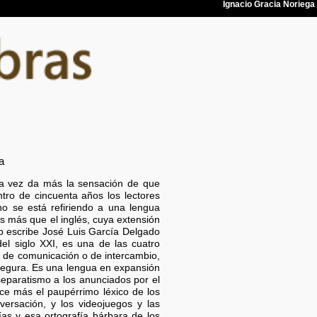
a
cada vez da más la sensación de que
ntro de cincuenta años los lectores
 no se está refiriendo a una lengua
s más que el inglés, cuya extensión
o escribe José Luis García Delgado
el siglo XXI, es una de las cuatro
a de comunicación o de intercambio,
 segura. Es una lengua en expansión
eparatismo a los anunciados por el
uce más el paupérrimo léxico de los
versación, y los videojuegos y las
ías y esa ortografía bárbara de los