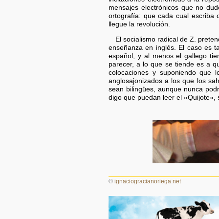
mensajes electrónicos que no dudo
ortografía: que cada cual escrib
llegue la revolución.
El socialismo radical de Z. prete
enseñanza en inglés. El caso es t
español; y al menos el gallego ti
parecer, a lo que se tiende es a q
colocaciones y suponiendo que l
anglosajonizados a los que los sah
sean bilingües, aunque nunca podr
digo que puedan leer el «Quijote»,
©
ignaciogracianoriega.net