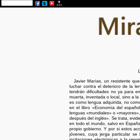
Javier Marías, un resistente que
luchar contra el deterioro de la l
tendrán dificultades no ya para en
muerta, inventada o local, sino a 
es como lengua adquirida, no como
en el libro «Economía del español
lenguas «mundiales» o «mayores», j
después del inglés». Se trata, evi
en todo el mundo, salvo en España
propio gobierno. Y por si estos ac
jóvenes, cuya jerga particular se
incitaciones electrónicas a la rep