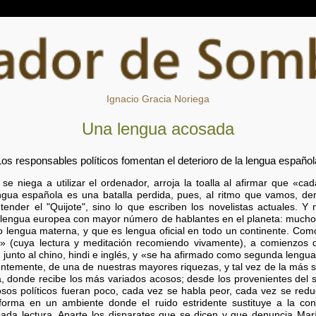
Ignacio Gracia Noriega
Una lengua acosada
Los responsables políticos fomentan el deterioro de la lengua español
 se niega a utilizar el ordenador, arroja la toalla al afirmar que «
engua española es una batalla perdida, pues, al ritmo que vamos, de
tender el "Quijote", sino lo que escriben los novelistas actuales. Y
la lengua europea con mayor número de hablantes en el planeta: mucho
 lengua materna, y que es lengua oficial en todo un continente. Com
» (cuya lectura y meditación recomiendo vivamente), a comienzos d
unto al chino, hindi e inglés, y «se ha afirmado como segunda lengu
dentemente, de una de nuestras mayores riquezas, y tal vez de la más
, donde recibe los más variados acosos; desde los provenientes del s
osos políticos fueran poco, cada vez se habla peor, cada vez se red
 forma en un ambiente donde el ruido estridente sustituye a la con
osada lectura. Aparte los disparates que se dicen y que denuncia Mar